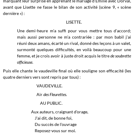
marquant leur surprise en apprenant le mariage d'Emilie avec Dorval,
avant que Lisette ne fasse le bilan de son activité (scène 9, « scène
dernière ») :
LISETTE.
Une demi-heure m'a suffi pour vous mettre tous d'accord;
mais aussi personne ne m'a contrariée : par mon babil j'ai
réuni deux amans, écarté un rival, donné des leçons à un valet,
surmonté quelques difficultés, en voilà beaucoup pour une
femme, et je crois avoir à juste droit acquis le titre
de soubrette
officieuse
.
Puis elle chante le vaudeville final où elle souligne son efficacité (les
quatre derniers vers sont repris par tous) :
VAUDEVILLE.
Air
des Fleurettes.
AU PUBLIC.
Aux auteurs, craignant d'orage,
J'ai dit, de bonne foi,
Du succès de l'ouvrage
Reposez-vous sur moi.