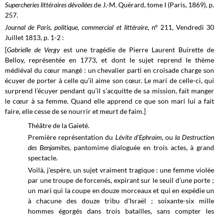
Supercheries littéraires dévoilées
de J.-M. Quérard, tome I (Paris, 1869), p.
257.
Journal de Paris, politique, commercial et littéraire
, n° 211, Vendredi 30
Juillet 1813, p. 1-2 :
[
Gabrielle de Vergy
est une tragédie de Pierre Laurent Buirette de
Belloy, représentée en 1773, et dont le sujet reprend le thème
médiéval du cœur mangé : un chevalier parti en croisade charge son
écuyer de porter à celle qu’il aime son cœur. Le mari de celle-ci, qui
surprend l’écuyer pendant qu’il s’acquitte de sa mission, fait manger
le cœur à sa femme. Quand elle apprend ce que son mari lui a fait
faire, elle cesse de se nourrir et meurt de faim.]
Théâtre de la Gaieté.
Première représentation du
Lévite d'Ephraïm
, ou
la Destruction
des Benjamites
, pantomime dialoguée en trois actes, à grand
spectacle.
Voilà, j'espère, un sujet vraiment tragique : une femme violée
par une troupe de forcenés, expirant sur le seuil d'une porte ;
un mari qui la coupe en douze morceaux et qui en expédie un
à chacune des douze tribu d'Israël ; soixante-six mille
hommes égorgés dans trois batailles, sans compter les