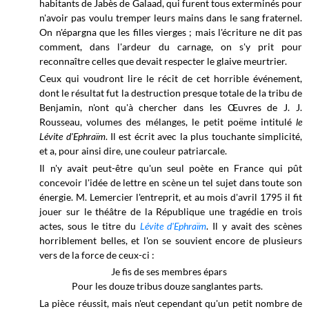
habitants de Jabès de Galaad, qui furent tous exterminés pour
n'avoir pas voulu tremper leurs mains dans le sang fraternel.
On n'épargna que les filles vierges ; mais l'écriture ne dit pas
comment, dans l'ardeur du carnage, on s'y prit pour
reconnaître celles que devait respecter le glaive meurtrier.
Ceux qui voudront lire le récit de cet horrible événement,
dont le résultat fut la destruction presque totale de la tribu de
Benjamin, n'ont qu'à chercher dans les Œuvres de J. J.
Rousseau, volumes des mélanges, le petit poëme intitulé
le
Lévite d'Ephraïm
. Il est écrit avec la plus touchante simplicité,
et a, pour ainsi dire, une couleur patriarcale.
Il n'y avait peut-être qu'un seul poète en France qui pût
concevoir l'idée de lettre en scène un tel sujet dans toute son
énergie. M. Lemercier l'entreprit, et au mois d'avril 1795 il fit
jouer sur le théâtre de la République une tragédie en trois
actes, sous le titre du
Lévite d'Ephraïm
. Il y avait des scènes
horriblement belles, et l'on se souvient encore de plusieurs
vers de la force de ceux-ci :
Je fis de ses membres épars
Pour les douze tribus douze sanglantes parts.
La pièce réussit, mais n'eut cependant qu'un petit nombre de