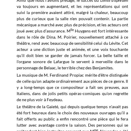
Ainsi que nous l'avions présagé, le succès du
Lévite d'Ephraïm
va toujours en augmentant, et les représentations qui ont
suivi la première avaient attiré, malgré la chaleur, beaucoup
plus de curieux que la salle n'en pouvait contenir. La partie
mécanique a marché avec plus de précision, et les acteurs ont
lle
joué avec plus d'assurance. M
Huygens est fort intéressante
dans le rôle de Dina. M. Poirier, nouvellement attaché à ce
théâtre, rend avec beaucoup de sensibilité celui du Lévite. Cet
acteur a une diction juste et animée, et une voix touchante
qu'il doit bien se garder de jamais forcer. La belle taille et
l'organe sonore de Lafargue le servent à merveille dans le
personnage de Belaac, le terrible chez des Benjamites.
La musique de M. Ferdinand Propiac mérite d'être distinguée
de celle qu'on adapte ordinairement aux pièces de ce genre. Il
y a long-temps que ce compositeur a fait ses preuves, aux
Italiens, dans de jolis petits opéras-comiques qu'on regrette
de ne plus voir à Feydeau.
Le théâtre de la Gaieté, qui depuis quelque temps n'avait pas
été fort heureux dans le choix des nouveaux ouvrages qu'il a
fait offerts au public a enfin rencontré une pièce qui le fera
lutter avec avantage contre la saison. Des personnes qui se
me