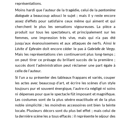
représentations.
Moins hardi que l'auteur de la tragédie, celui de la
pantomime
dialoguée
a beaucoup adouci le sujet ; mais il y reste encore
assez d'effets pour satisfaire ceux même qui aiment et qui
cherchent le plus les sensations vigoureuses. La pièce a
produit sur tous les spectateurs, et principalement sur les
femmes, une impression très vive, mais qui n'a pas été
jusqu'aux évanouissemens et aux attaques de nerfs. Ainsi
le
Lévite d' Ephraïm
doit encore céder le pas à
Gabrielle de Vergy.
Mais les représentations s'en continueront plus long-temps ;
on peut tirer ce présage du brillant succès de la première ;
succès dont l'administration peut réclamer une part égale à
celle de l'auteur.
Si l'un a su présenter des tableaux frappans et variés, couper
les actes avec beaucoup d'art, et écrire les scènes d'un style
toujours pur et souvent énergique, l'autre n'a négligé ni soins
ni dépenses pour que le spectacle fût imposant et magnifique.
Les costumes sont de la plus sévère exactitude et de la plus
noble simplicité ; les moindres accessoires ont bien la teinte
locale. Plusieurs décors sont du plus bel effet ; mais celui de
la dernière scène les a tous effacés : il représente le séjour des