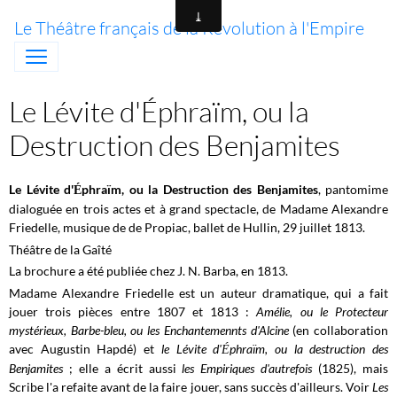
Le Théâtre français de la Révolution à l'Empire
Le Lévite d'Éphraïm, ou la
Destruction des Benjamites
Le Lévite d'
phraïm, ou la Destruction des Benjamites
, pantomime
É
dialoguée en trois actes et à grand spectacle, de Madame Alexandre
Friedelle, musique de de Propiac, ballet de Hullin, 29 juillet 1813.
Théâtre de la Gaîté
La brochure a été publiée chez J. N. Barba, en 1813.
Madame Alexandre Friedelle est un auteur dramatique, qui a fait
jouer trois pièces entre 1807 et 1813 :
Amélie, ou le Protecteur
mystérieux, Barbe-bleu, ou les Enchantemennts d'Alcine
(en collaboration
avec Augustin Hapdé) et
le Lévite d'
phraïm, ou la destruction des
É
Benjamites
; elle a écrit aussi
les Empiriques d'autrefois
(1825), mais
Scribe l'a refaite avant de la faire jouer, sans succès d'ailleurs. Voir
Les