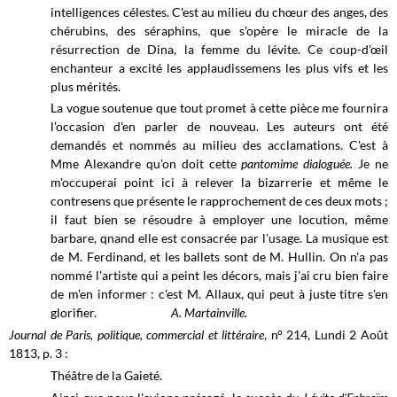
intelligences célestes. C'est au milieu du chœur des anges, des
chérubins, des séraphins, que s'opère le miracle de la
résurrection de Dina, la femme du lévite. Ce coup-d'œil
enchanteur a excité les applaudissemens les plus vifs et les
plus mérités.
La vogue soutenue que tout promet à cette pièce me fournira
l'occasion d'en parler de nouveau. Les auteurs ont été
demandés et nommés au milieu
des acclamations. C'est à
Mme Alexandre qu'on doit cette
pantomime dialoguée.
Je
ne
m'occuperai point ici à relever la bizarrerie et même le
contresens que présente le rapprochement de ces deux mots ;
il faut bien se résoudre à employer une locution, même
barbare, qnand elle est consacrée par l'usage. La musique est
de M. Ferdinand, et les ballets sont de M. Hullin. On n'a pas
nommé l'artiste qui a peint les décors, mais j'ai cru bien faire
de m'en informer : c'est M. Allaux, qui peut à juste titre s'en
glorifier.
A. Martainville.
Journal de Paris, politique, commercial et littéraire
, n° 214, Lundi 2 Août
1813, p. 3 :
Théâtre de la Gaieté.