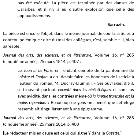
pas été exécuté. La pièce est terminée par des danses de
Caraïbes, et il n'y a eu d'autre explosion que celle des
applaudissemens.
Sarrazin.
La pièce est encore l'objet, dans le même journal, de courts articles à
contenu polémique : dire du mal des collègues, c'est, semble-t-il, bien
agréable !
Journal des arts, des sciences, et de littérature
, Volume 16, n° 285
(cinquième année), 25 mars 1814, p. 407 :
Le
Journal de Paris
, en rendant compte de la pantomime de
Lolotte et Fanfan
, a cru devoir faire les honneurs de l'article à
l'auteur du roman, M. Ducray-Duminil. « Ses ouvrages, dit-il,
se trouvent partout,
excepté dans les bibliothèques
, et sont lus
avec avidité, dans les contrées même
où la langue française est la
moins répandue
. » Beaucoup de gens ont pensé que cet éloge
ressemblait singulièrement à une épigramme.
Journal des arts, des sciences, et de littérature
, Volume 16, n° 285
(cinquième année), 25 mars 1814, p. 408
[Le rédacteur mis en cause est celui qui signe Y dans la
Gazette
.]