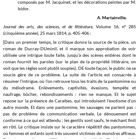
composés par M. Jacquinet, et les décorations peintes par M.
Isidor.
A. Martainville.
Journal des arts, des sciences, et de littérature
, Volume 16, n° 285
(cinquième année), 25 mars 1814, p. 405-406 :
[Dans un premier temps, le critique donne la source de la pièce, un
roman de Ducray-DUminil, et il marque son approbation de voir
utilisée une intrigue toute faite, jusqu'à des scènes entières dont le
roman fournit les paroles (sur le plan de la propriété littéraire, on
voit que les règles sont plutôt souples). DE toute façon, le public ne se
soucie gère de ce problème. La suite de l'article est consacrée à
résumer l'intrigue, où l'on retrouve tous les traits de la pantomime ou
du mélodrame. Enlèvements, captivités, évasions, tempête et
naufrage, bûcher, rebondissements : rien ne manque. Et le sujet
repose sur la présence de Caraïbes, qui introduisent l'exotisme d'un
autre monde. Et dans une pantomime, les sauvages ne parlent pas :
pas de problème de communication verbale. Le dénouement est
conforme à ce qui est attendu : les gentils sont saufs, le méchant finit
en rôti. Le critique insiste sur le caractère répétitif des pantomimes,
où femmes et enfants sont très souvent victimes de monstres affreux.