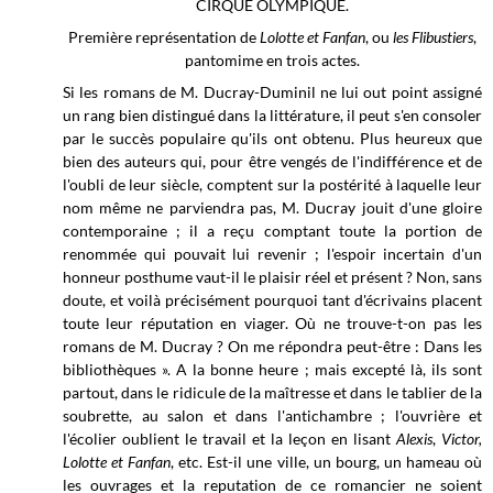
CIRQUE OLYMPIQUE.
Première représentation de
Lolotte et Fanfan
, ou
les Flibustiers
,
pantomime en trois actes.
Si les romans de M. Ducray-Duminil ne lui out point assigné
un rang bien distingué dans la littérature, il peut s'en consoler
par le succès populaire qu'ils ont obtenu. Plus heureux que
bien des auteurs qui, pour être vengés de l'indifférence et de
l'oubli de leur siècle, comptent sur la postérité à laquelle leur
nom même ne parviendra pas, M. Ducray jouit d'une gloire
contemporaine ; il a reçu comptant toute la portion de
renommée qui pouvait lui revenir ; l'espoir incertain d'un
honneur posthume vaut-il le plaisir réel et présent ? Non, sans
doute, et voilà précisément pourquoi tant d'écrivains placent
toute leur réputation en viager. Où ne trouve-t-on pas les
romans de M. Ducray ? On me répondra peut-être : Dans les
bibliothèques ». A la bonne heure ; mais excepté là, ils sont
partout, dans le ridicule de la maîtresse et dans le tablier de la
soubrette, au salon et dans l'antichambre ; l'ouvrière et
l'écolier oublient le travail et la leçon en lisant
Alexis
,
Victor,
Lolotte et Fanfan
, etc. Est-il une ville, un bourg, un hameau où
les ouvrages et la reputation de ce romancier ne soient