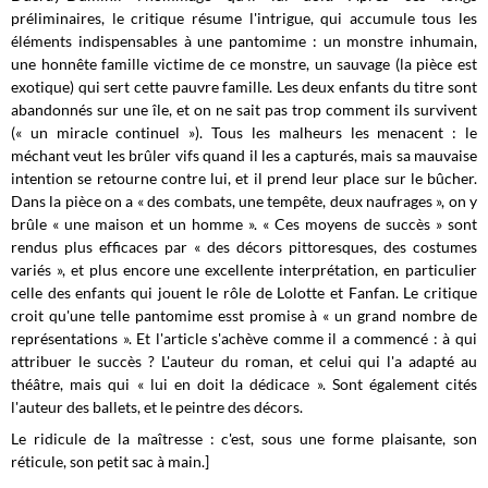
préliminaires, le critique résume l'intrigue, qui accumule tous les
éléments indispensables à une pantomime : un monstre inhumain,
une honnête famille victime de ce monstre, un sauvage (la pièce est
exotique) qui sert cette pauvre famille. Les deux enfants du titre sont
abandonnés sur une île, et on ne sait pas trop comment ils survivent
(« un miracle continuel »). Tous les malheurs les menacent : le
méchant veut les brûler vifs quand il les a capturés, mais sa mauvaise
intention se retourne contre lui, et il prend leur place sur le bûcher.
Dans la pièce on a « des combats, une tempête, deux naufrages », on y
brûle « une maison et un homme ». « Ces moyens de succès » sont
rendus plus efficaces par « des décors pittoresques, des costumes
variés », et plus encore une excellente interprétation, en particulier
celle des enfants qui jouent le rôle de Lolotte et Fanfan. Le critique
croit qu'une telle pantomime esst promise à « un grand nombre de
représentations ». Et l'article s'achève comme il a commencé : à qui
attribuer le succès ? L'auteur du roman, et celui qui l'a adapté au
théâtre, mais qui « lui en doit la dédicace ». Sont également cités
l'auteur des ballets, et le peintre des décors.
Le ridicule de la maîtresse : c'est, sous une forme plaisante, son
réticule, son petit sac à main.]