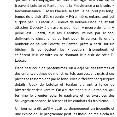
trouvent Lolotte et Fanfan, dont la Providence a pris soin. –
Reconnaissance. – Mais l'heureuse famille ne jouit pas long-
temps du plaisir d'être réunie. – Père, mère, enfans, tout est
surpris par D. Lescar, qui enlève de nouveau Adelina, et fait
attacher Doresty à un arbre, pour qu'il y meure de faim. A
peine est-il parti, que les Caraïbes, reunis par Mioco,
délivrent le chevalier et partent pour le venger. Ils ont le
bonheur de sauver Lolotte et Fanfan, prêts à périr sur un
bûcher; ils combattent les Flibustiers, triomphent, et
célèbrent leur victoire en se donnant le plaisir de rôtir D.
Lescar.
Dans beaucoup de pantomimes, on a déjà vu des femmes et
des enfans, victimes de monstres, tels que Lescar ; mais si ces
pièces se ressemblent par le fond, elles diffèrent par quelques
détails. Ceux de Lolotte et Fanfan plairont à force de
bizarrerie et de diversité. On a surtout applaudi le tableau qui
termine le premier acte, le naufrage et les exercices des
Sauvages au second, le bûcher et les combats du troisième.
Un journal a dit qu'il y avait au dénouement un incendie et
une explosion; le programme peut les indiquer, mais cela n'a