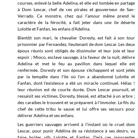
courses, enlevé la belle Adelina, et elle est tombée en partage
à Dom Lescar, chef de ces pirates et gouverneur de San-
Verrado. Ce monstre, chez qui l'amour même prend le
caractère de la férocité, a fait jeter dans une ile déserte
Lolotte et Fanfan, les enfans d'Adelina.
Bientôt son mari, le chevalier Doresty, est fait à son tour
prisonnier par Fernandez, lieutenant de dom Lescar. Les deux
époux réunis sont obligés de dissimuler et leur joie et leur
espoir ; Mioco, esclave sauvage, à la faveur de la nuit, délivre
Adelina et met le feu au pavillon dans lequel elle est
renfermée. Doresty et son épouse s'échappent et sont jetés
par la tempête dans l'ile où l'on a abandonné Lolotte et
Fanfan, dont l'existence a été un miracle continuel. Hélas !
leur réunion est de courte durée. Dom Lescar poursuit, et
ressaisit ses victimes. Doresty, blessé, est attaché à un arbre ;
des caraïbes le trouvent et se préparent à l'immoler. Le fils du
chef de cette tribu le sauve et lui offre ses secours pour
délivrer Adelina et ses enfans.
Les guerriers sauvages arrivent à l'instant où le cruel dom
Lescar, pour punir Adélina de sa résistance à ses desirs, va
faire brûler vifs Lolotte et Fanfan. Dejà ces innocentes