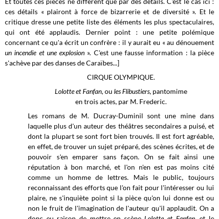
Et toutes ces pièces ne diffèrent que par des détails. C'est le cas ici :
ces détails « plairont à force de bizarrerie et de diversité ». Et le
critique dresse une petite liste des éléments les plus spectaculaires,
qui ont été applaudis. Dernier point : une petite polémique
concernant ce qu'a écrit un confrère : il y aurait eu « au dénouement
un incendie et une explosion
». C'est une fausse information : la pièce
s'achève par des danses de Caraïbes...]
CIRQUE OLYMPIQUE.
Lolotte et Fanfan
, ou
les Flibustiers
, pantomime
en trois actes, par M. Frederic.
Les romans de M. Ducray-Duminil sont une mine dans
laquelle plus d'un auteur des théâtres secondaires a puisé, et
dont la plupart se sont fort bien trouvés. Il est fort agréable,
en effet, de trouver un sujet préparé, des scènes écrites, et de
pouvoir s'en emparer sans façon. On se fait ainsi une
réputation à bon marché, et l'on n'en est pas moins cité
comme un homme de lettres. Mais le public, toujours
reconnaissant des efforts que l'on fait pour l'intéresser ou lui
plaire, ne s'inquiète point si la pièce qu'on lui donne est ou
non le fruit de l'imagination de l'auteur qu'il applaudit. On a
donc eu raison de mettre en scène
Lolotte et Fanfan
, et le