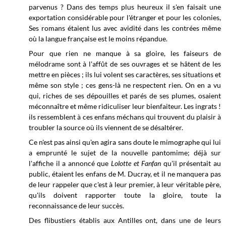
parvenus ? Dans des temps plus heureux il s'en faisait une
exportation considérable pour l'étranger et pour les colonies,
Ses romans étaient lus avec avidité dans les contrées même
où la langue française est le moins répandue.
Pour que rien ne manque à sa gloire, les faiseurs de
mélodrame sont à l'affût de ses ouvrages et se hâtent de les
mettre en pièces ; ils lui volent ses caractères, ses situations et
même son style ; ces gens-là ne respectent rien. On en a vu
qui, riches de ses dépouilles et parés de ses plumes, osaient
méconnaître et même ridiculiser leur bienfaiteur. Les ingrats !
ils ressemblent à ces enfans méchans qui trouvent du plaisir à
troubler la source où ils viennent de se désaltérer.
Ce n'est pas ainsi qu'en agira sans doute le mimographe qui lui
a emprunté le sujet de la nouvelle pantomime; déjà sur
l'affiche il a annoncé que
Lolotte et Fanfan
qu'il présentait au
public, étaient les enfans de M. Ducray, et il ne manquera pas
de leur rappeler que c'est à leur premier, à leur véritable père,
qu'ils doivent rapporter toute la gloire, toute la
reconnaissance de leur succès.
Des flibustiers établis aux Antilles ont, dans une de leurs