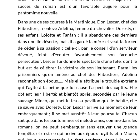
succès du roman est d'un favorable augure pour la
pantomime nouvelle.
Dans une de ses courses à la Martinique, Don Lescar, chef des
Flibustiers, a enlevé Adelina, femme du chevalier Doresty, et
ses enfans, Lolotte et Fanfan ; il a abandonné ces derniers
dans une ile déserte, mais il a gardé la mère et veut la forcer
de céder à sa passion ; celle-ci, par le conseil d'un serviteur
dévoué, feint d'écouter favorablement son farouche
persécuteur. Lescar lui donne le spectacle d'une fête, dont le
but est de célébrer la victoire de son lieutenant. Parmi les
prisonniers qu'on amène au chef des Flibustiers, Adelina
reconnaît son époux..... Mais elle attribue le trouble extrême
qui l'agite à la peine que lui cause l'aspect des captifs. Elle
obtient leur liberté; et bientôt après, secondée par le jeune
sauvage Mioco, qui met le feu au pavillon qu'elle habite, elle
se sauve avec Doresty. Don Lescar arrive au moment de leur
embarquement ; il se met aussitôt à leur poursuite. Chacun
sait que dans les pantomimes et mélodrames, comme dans les
romans, on ne peut s'embarquer sans essuyer une grande
tempête, et c'est ce qui arrive aux époux fugitifs et à Mioco,
qui les a accompagnés. Ils font naufrage dans l'ile où se