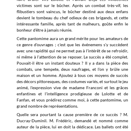
victimes sont sur le bûcher. Après un combat très-vif, les
flibustiers sont vaincus, le bûcher destiné aux deux enfans
devient le tombeau du chef odieux de ces brigands, et cette
intéressante famille, après tant de malheurs, goûte enfin le
bonheur d'être à jamais réunie.
Cette pantomime aura un grand mérite pour les amateurs de
ce genre d'ouvrages ; c'est que les événemens s'y succèdent
avec une rapidité qui ne permet pas à l'intérêt de se refroidir,
ni même à l'attention de se reposer. Le succès a été complet.
Pouvait-il être un instant douteux ? Il y a dans la pièce des
combats, une tempete, deux naufrages, et l'on y brûle une
maison et un homme. Ajoutez à tous ces moyens de succès
des décors pittoresques, des costumes variés, et surtout le jeu
animé, l'expression vive de madame Franconi et les grâces
enfantines et l'intelligence prodigieuse de Lolotte et de
Fanfan, et vous prédirez comme moi, à cette pantomime, un
grand nombre de représentations.
Quelle sera pourtant la cause première de ce succès ? M.
Ducray-Duminil. M. Frédéric, demandé et nommé comme
auteur de la pièce, lui en doit la dédicace. Les ballets ont été