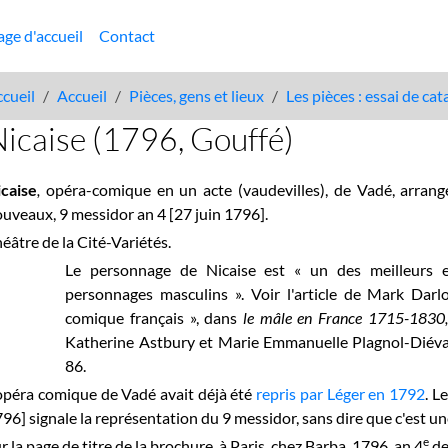
age d'accueil
Contact
cueil
Accueil
Pièces, gens et lieux
Les pièces : essai de ca
icaise (1796, Gouffé)
icaise
,
opéra-comique en un acte (vaudevilles), de Vadé, arrang
uveaux, 9 messidor an 4 [27 juin 1796].
éâtre de la Cité-Variétés.
Le personnage de Nicaise est « un des meilleurs e
personnages masculins ». Voir l'article de Mark Darlo
comique français », dans
le mâle en France 1715-1830, 
Katherine Astbury et Marie Emmanuelle Plagnol-Diéval 
86.
opéra comique de Vadé avait déjà été
repris par Léger en 1792
. L
96] signale la représentation du 9 messidor, sans dire que c'est u
e
r la page de titre de la brochure, à Paris, chez Barba, 1796, an 4
de