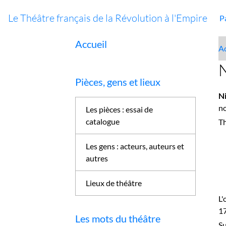
Le Théâtre français de la Révolution à l'Empire
P
Accueil
Ac
N
Pièces, gens et lieux
N
no
Les pièces : essai de
catalogue
Th
Les gens : acteurs, auteurs et
autres
Lieux de théâtre
L'
17
Les mots du théâtre
Su