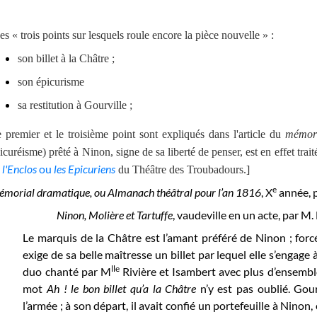
es « trois points sur lesquels roule encore la pièce nouvelle » :
son billet à la Châtre
;
son épicurisme
sa restitution à Gourville ;
 premier et le troisième point sont expliqués dans l'article du
mémor
icuréisme) prêté à Ninon, signe de sa liberté de penser, est en effet trai
 l'Enclos
ou
les Epicuriens
du Théâtre des Troubadours.]
e
morial dramatique, ou Almanach théâtral pour l’an 1816
, X
année, p
Ninon, Molière et Tartuffe
, vaudeville en un acte, par M.
Le marquis de la Châtre est l’amant préféré de Ninon ; for
exige de sa belle maîtresse un billet par lequel elle s’engage 
lle
duo chanté par M
Rivière et Isambert avec plus d’ensembl
mot
Ah ! le bon billet qu’a la Châtre
n’y est pas oublié. Gou
l’armée ; à son départ, il avait confié un portefeuille à Ninon