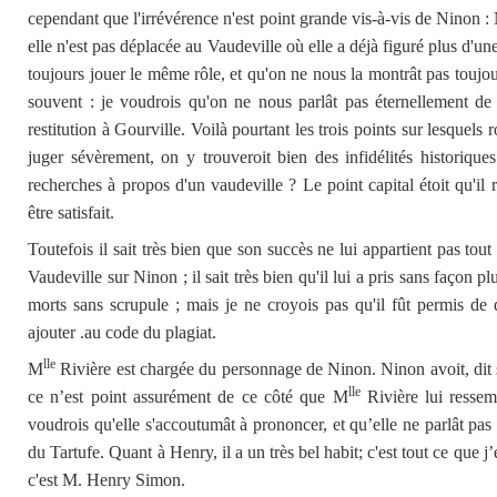
cependant que l'irrévérence n'est point grande vis-à-vis de Ninon 
elle n'est pas déplacée au Vaudeville où elle a déjà figuré plus d'un
toujours jouer le même rôle, et qu'on ne nous la montrât pas toujo
souvent : je voudrois qu'on ne nous parlât pas éternellement de 
restitution à Gourville. Voilà pourtant les trois points sur lesquels 
juger sévèrement, on y trouveroit bien des infidélités historique
recherches à propos d'un vaudeville ? Le point capital étoit qu'il ré
être satisfait.
Toutefois il sait très bien que son succès ne lui appartient pas tout 
Vaudeville sur Ninon ; il sait très bien qu'il lui a pris sans façon p
morts sans scrupule ; mais je ne croyois pas qu'il fût permis de d
ajouter .au code du plagiat.
lle
M
Rivière est chargée du personnage de Ninon. Ninon avoit, dit s
lle
ce n’est point assurément de ce côté que M
Rivière lui resse
voudrois qu'elle s'accoutumât à prononcer, et qu’elle ne parlât pas 
du Tartufe. Quant à Henry, il a un très bel habit; c'est tout ce que 
c'est M. Henry Simon.