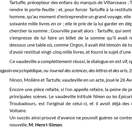
Tartuffe, précepteur des enfans du marquis de Villarceaux ;
T
rendre le porte-feuille ; et, pour forcer Tartuffe à la restituti
homme, qu'au moment d'entreprendre un grand voyage, elle 
soixante mille livres en or ; elle le prie de la lui garder en d
chercher la somme ; Gourville parait alors : Tartuffe, qui sen
s'empresse de lui faire un billet de la somme qu'il avait n
dessous une table où, comme Orgon, il avait été témoin de tout
d'avoir restitué vingt-cinq mille livres, et fourni le sujet d'un
Ce vaudeville a complettement réussi, le dialogue en est vif, sp
gasin encyclopédique, ou Journal des sciences, des lettres et des arts
, 
Ninon, Molière et Tartufe, vaudeville en un acte, joué le 26 Av
Encore une pièce refaite, si l'on appelle refaire, la peine de p
principales scènes. Le vaudeville intitulé
Ninon ou les Epicur
Troubadours, est l'original de
celui-ci, et il avoit déjà de
Voltaire.
Un succès ainsi prouvé d'avance ne pouvoit guères se conte
nouvelle,
M. Henri-Simon
.