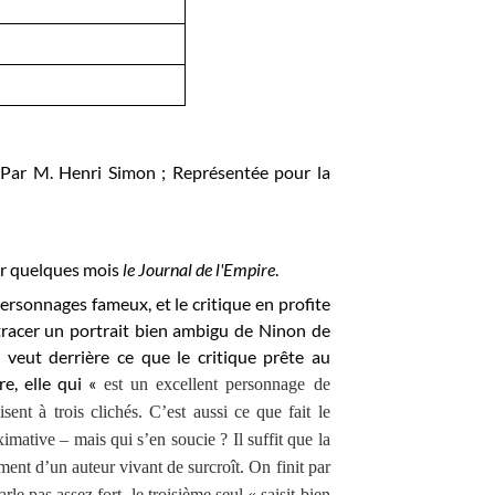
, Par M. Henri Simon ; Représentée pour la
r quelques mois
le Journal de l'Empire
.
ersonnages fameux, et le critique en profite
r tracer un portrait bien ambigu de Ninon de
 veut derrière ce que le critique prête au
re, elle qui «
est un excellent personnage de
sent à trois clichés. C’est aussi ce que fait le
imative – mais qui s’en soucie ? Il suffit que la
iment d’un auteur vivant de surcroît. On finit par
le pas assez fort, le troisième seul « saisit bien