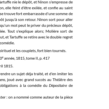
artuffe nie le dépôt, et
Ninon
s'empresse de
on, elle feint d'être exilée, et confie au saint
se trouve fort embarrassée d'une somme de
épôt jusqu'à son retour.
Ninon
sort pour aller
t qu'un mot peut le priver du précieux dépôt,
iée. Tout s'explique alors; Molière sort de
, et Tartuffe se retire avec le
double regret
e comédie.
irituel et les couplets, fort bien tournés.
e
20
année, 1815, tome II, p. 417
ril 1815.
rendre un sujet déja traité, et d'en imiter les
iens
, joué avec grand succès au Théâtre des
s obligations à la comédie
du
Dépositaire
de
ster : on a nommé comme auteur de la pièce