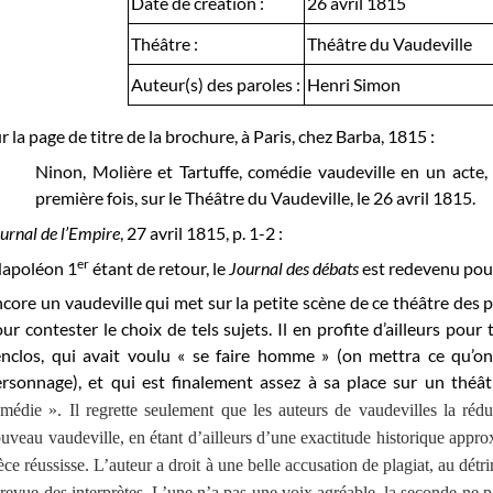
Date de création :
26 avril 1815
Théâtre :
Théâtre du Vaudeville
Auteur(s) des paroles :
Henri Simon
r la page de titre de la brochure, à Paris, chez Barba, 1815 :
Ninon, Molière et Tartuffe, comédie vaudeville en un acte
première fois, sur le Théâtre du Vaudeville, le 26 avril 1815.
urnal de l’Empire
, 27 avril 1815, p. 1-2 :
er
apoléon 1
étant de retour, le
Journal des débats
est redevenu pou
core un vaudeville qui met sur la petite scène de ce théâtre des p
ur contester le choix de tels sujets. Il en profite d’ailleurs pou
nclos, qui avait voulu « se faire homme » (on mettra ce qu’on
rsonnage), et qui est finalement assez à sa place sur un théât
médie ». Il regrette seulement que les auteurs de vaudevilles la rédui
uveau vaudeville, en étant d’ailleurs d’une exactitude historique approx
èce réussisse. L’auteur a droit à une belle accusation de plagiat, au détr
 revue des interprètes. L’une n’a pas une voix agréable, la seconde ne par