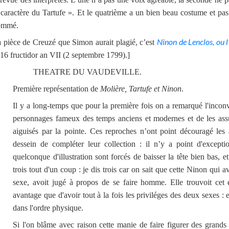
 caractère du Tartufe ». Et le quatrième a un bien beau costume et pas 
ommé.
Ninon de Lenclos, ou 
 pièce de Creuzé que Simon aurait plagié, c’est
 16 fructidor an VII (2 septembre 1799).
]
THEATRE DU VAUDEVILLE.
Première représentation de
Molière, Tartufe et Ninon
.
Il y a long-temps que pour la première fois on a remarqué l'inconv
personnages fameux des temps anciens et modernes et de les assuj
aiguisés par la pointe. Ces reproches n’ont point
découragé les 
dessein de compléter leur collection : il n’y a point d'excep
quelconque d'illustration sont forcés de baisser la tête bien bas, 
trois tout d'un coup : je dis trois car on sait que cette Ninon qui a
sexe, avoit jugé à propos de se faire homme. Elle trouvoit cet 
avantage que d'avoir tout à la fois les priviléges des deux sexes : e
dans l'ordre physique.
Si l'on blâme avec raison cette manie de faire figurer des grands