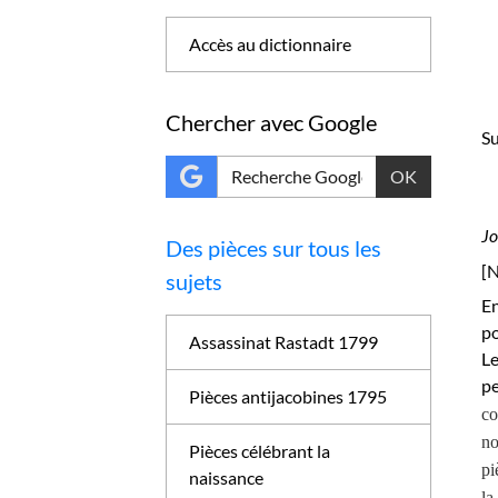
Accès au dictionnaire
Chercher avec Google
Su
OK
Jo
Des pièces sur tous les
[
N
sujets
En
po
Assassinat Rastadt 1799
Le
pe
Pièces antijacobines 1795
co
no
Pièces célébrant la
pi
naissance
la