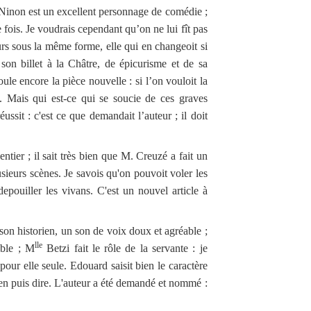
: Ninon est un excellent personnage de comédie ;
e fois. Je voudrais cependant qu’on ne lui fît pas
urs sous la même forme, elle qui en changeoit si
son billet à la Châtre, de épicurisme et de sa
roule encore la pièce nouvelle : si l’on vouloit la
s. Mais qui est-ce qui se soucie de ces graves
ussit : c'est ce que demandait l’auteur ; il doit
entier ; il sait très bien que M. Creuzé a fait un
lusieurs scènes. Je savois qu'on pouvoit voler les
epouiller les vivans. C'est un nouvel article à
on historien, un son de voix doux et agréable ;
lle
mble ; M
Betzi fait le rôle de la servante : je
pour elle seule. Edouard saisit bien le caractère
j’en puis dire. L'auteur a été demandé et nommé :