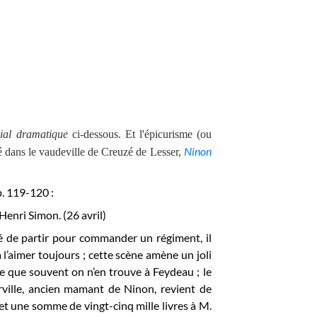
ial dramatique
ci-dessous. Et l'épicurisme (ou
Ninon
té dans
le vaudeville
de Creuzé de Lesser,
. 119-120 :
 Henri Simon. (26 avril)
cé de partir pour commander un régiment, il
à l’aimer toujours ; cette scène amène un joli
e que souvent on n’en trouve à Feydeau ; le
rville, ancien mamant de Ninon, revient de
, et une somme de vingt-cinq mille livres à M.