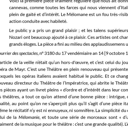
Voici la première pièce vraiment régulière que nous ait don
cannevas, comme toutes les farces qui nous viennent d’Italie
plein de gaité et d’intérêt. Le Mélomane est un fou très-risib
action conduite avec habileté.
Le public y a pris un grand plaisir ; et les talens supérie
Nozari ont beaucoup ajouté à ce plaisir. Ces artistes ont cha
grands éloges. La pièce a fini au milieu des applaudissemens u
urrier des spectacles
, n° 3180 du 17 vendémiaire an 14 [9 octobre 18
’article de la veille n’était qu’un hors-d'œuvre, et c’est celui du
éra de Mayr. C’est une Théâtre en plein renouveau qui présente 
xquels les opéras italiens avaient habitué le public. Et ce cha
uveau directeur du Théâtre de l’Impératrice, qui abrite le Théâtr
s pièces ayant un livret pleins « d’ordre et d’intérêt dans leur co
s théâtres, a tout ce qu’on attend d’une bonne pièce : intrigue, c
alité, au point qu’on ne s’aperçoit plus qu’il s’agit d’une pièce it
me le récitatif n’y est ni ennuyeux, ni somnifère. La simplicité du
lui de la
Mélomanie
, et toute une série de morceaux sont « d’
aiment de la musique pour le théâtre : c’est une grande qualité). L