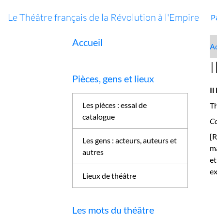
Le Théâtre français de la Révolution à l'Empire
P
Accueil
Ac
I
Pièces, gens et lieux
Il
Les pièces : essai de
Th
catalogue
Co
[R
Les gens : acteurs, auteurs et
ma
autres
et
ex
Lieux de théâtre
Les mots du théâtre