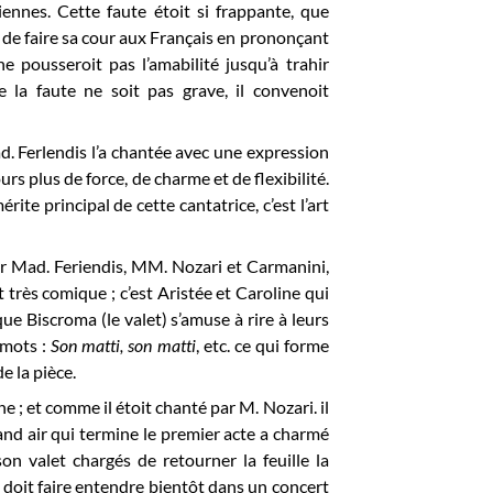
liennes. Cette faute étoit si frappante, que
n de faire sa cour aux Français en prononçant
ne pousseroit pas l’amabilité jusqu’à trahir
 la faute ne soit pas grave, il convenoit
d. Ferlendis l’a chantée avec une expression
rs plus de force, de charme et de flexibilité.
ite principal de cette cantatrice, c’est l’art
ar Mad. Feriendis, MM. Nozari et Carmanini,
t très comique ; c’est Aristée et Caroline qui
ue Biscroma (le valet) s’amuse à rire à leurs
 mots :
Son matti, son matti
, etc. ce qui forme
e la pièce.
ne ; et comme il étoit chanté par M. Nozari. il
and air qui termine le premier acte a charmé
son valet chargés de retourner la feuille la
 doit faire entendre bientôt dans un concert