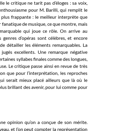
 le critique ne tarit pas d’éloges : sa voix,
nthousiasme pour M. Barilli, qui remplit le
a plus frappante : le meilleur interprète que
er fanatique de musique, ce que montre, mais
emarquable qui joue ce rôle. On arrive au
s genres d’opéras sont célèbres, et encore
 de détailler les éléments remarquables. La
t jugés excellents. Une remarque négative
 certaines syllabes finales comme des longues,
use. Le critique passe ainsi en revue de très
n que pour l’interprétation, les reproches
i serait mieux placé ailleurs que là où le
e plus brillant des avenir, pour lui comme pour
onne opinion qu’on a conçue de son mérite.
veau, et l’on peut compter la représentation