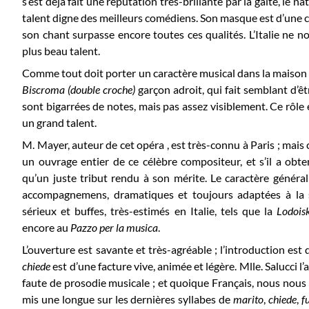
s’est déjà fait une réputation très-brillante par la gaîté, le na
talent digne des meilleurs comédiens. Son masque est d’une ch
son chant surpasse encore toutes ces qualités. L’Italie ne n
plus beau talent.
Comme tout doit porter un caractère musical dans la maison
Biscroma (double croche)
garçon adroit, qui fait semblant d’êt
sont bigarrées de notes, mais pas assez visiblement. Ce rôle 
un grand talent.
M. Mayer, auteur de cet opéra , est très-connu à Paris ; mais 
un ouvrage entier de ce célèbre compositeur, et s’il a ob
qu’un juste tribut rendu à son mérite. Le caractère général
accompagnemens, dramatiques et toujours adaptées à la si
sérieux et buffes, très-estimés en Italie, tels que la
Lodois
encore au
Pazzo per la musica
.
L’ouverture est savante et très-agréable ; l’introduction est d
chiede
est d’une facture vive, animée et légère. Mlle. Salucci l
faute de prosodie musicale ; et quoique Français, nous nous
mis une longue sur les dernières syllabes de
marito
,
chiede
,
f