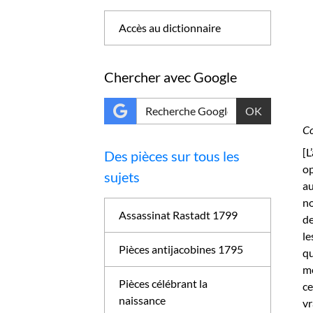
Accès au dictionnaire
Chercher avec Google
OK
Co
[L
Des pièces sur tous les
op
sujets
au
no
Assassinat Rastadt 1799
de
le
Pièces antijacobines 1795
qu
mê
Pièces célébrant la
ce
naissance
vr