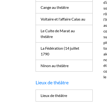
d’
Cange au théâtre
so
rô
Voltaire et l'affaire Calas au
l’
as
Le Culte de Marat au
co
théâtre
s
pl
La Fédération (14 juillet
to
1790
al
no
ét
Ninon au théâtre
co
le
Lieux de théâtre
Lieux de théâtre