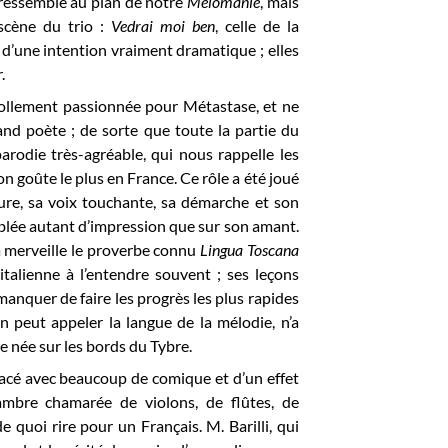
l ressemble au plan de notre
Mélomanie
, mais
scène du trio :
Vedrai moi ben
, celle de la
nt d’une intention vraiment dramatique ; elles
.
t follement passionnée pour Métastase, et ne
and poète ; de sorte que toute la partie du
arodie très-agréable, qui nous rappelle les
on goûte le plus en France. Ce rôle a été joué
igure, sa voix touchante, sa démarche et son
mblée autant d’impression que sur son amant.
e à merveille le proverbe connu
Lingua Toscana
 italienne à l’entendre souvent ; ses leçons
manquer de faire les progrès les plus rapides
n peut appeler la langue de la mélodie, n’a
e née sur les bords du Tybre.
 tracé avec beaucoup de comique et d’un effet
ambre chamarée de violons, de flûtes, de
e quoi rire pour un Français. M. Barilli, qui