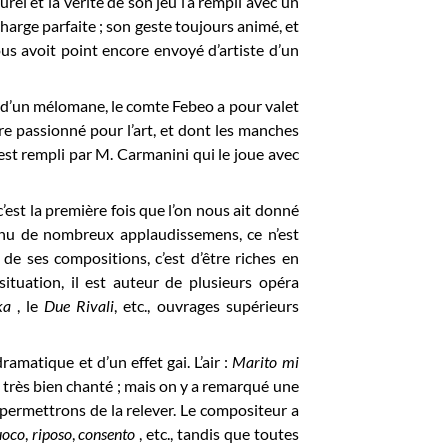
turel et la vérité de son jeu l’a rempli avec un
arge parfaite ; son geste toujours animé, et
ous avoit point encore envoyé d’artiste d’un
 d’un mélomane, le comte Febeo a pour valet
re passionné pour l’art, et dont les manches
est rempli par M. Carmanini qui le joue avec
c’est la première fois que l’on nous ait donné
tenu de nombreux applaudissemens, ce n’est
 de ses compositions, c’est d’être riches en
tuation, il est auteur de plusieurs opéra
ka
, le
Due Rivali
, etc., ouvrages supérieurs
ramatique et d’un effet gai. L’air :
Marito mi
’a très bien chanté ; mais on y a remarqué une
 permettrons de la relever. Le compositeur a
uoco
,
riposo
,
consento
, etc., tandis que toutes