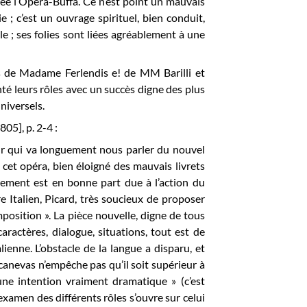
née l’Opéra-Buffa. Ce n’est point un mauvais
 ; c’est un ouvrage spirituel, bien conduit,
le ; ses folies sont liées agréablement à une
urs de Madame Ferlendis e! de MM Barilli et
nté leurs rôles avec un succès digne des plus
niversels.
05], p. 2-4 :
 jour qui va longuement nous parler du nouvel
cet opéra, bien éloigné des mauvais livrets
ngement est en bonne part due à l’action du
e Italien, Picard, très soucieux de proposer
mposition ». La pièce nouvelle, digne de tous
aractères, dialogue, situations, tout est de
alienne. L’obstacle de la langue a disparu, et
 canevas n’empêche pas qu’il soit supérieur à
une intention vraiment dramatique » (c’est
’examen des différents rôles s’ouvre sur celui