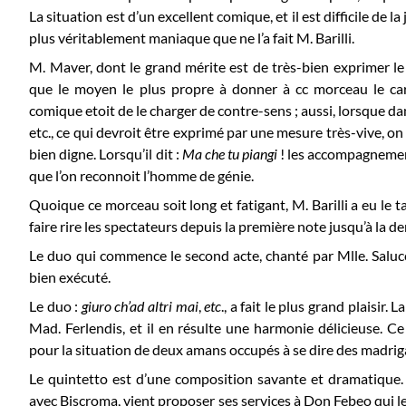
La situation est d’un excellent comique, et il est difficile de l
plus véritablement maniaque que ne l’a fait M. Barilli.
M. Maver, dont le grand mérite est de très-bien exprimer le
que le moyen le plus propre à donner à cc morceau le cara
comique etoit de le charger de contre-sens ; aussi, lorsque dan
etc., ce qui devroit être exprimé par une mesure très-vive, on
bien digne. Lorsqu’il dit :
Ma che tu piangi
! les accompagnemens 
que l’on reconnoit l’homme de génie.
Quoique ce morceau soit long et fatigant, M. Barilli a eu le t
faire rire les spectateurs depuis la première note jusqu’à la de
Le duo qui commence le second acte, chanté par Mlle. Salucc
bien exécuté.
Le duo :
giuro ch’ad altri mai
,
etc
., a fait le plus grand plaisir. 
Mad. Ferlendis, et il en résulte une harmonie délicieuse. Ce 
pour la situation de deux amans occupés à se dire des madrig
Le quintetto est d’une composition savante et dramatique. 
avec Biscroma, vient proposer ses services à Don Febeo qui le