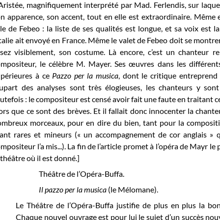
Aristée, magnifiquement interprété par Mad. Ferlendis, sur laquelle
n apparence, son accent, tout en elle est extraordinaire. Même e
le de Febeo : la liste de ses qualités est longue, et sa voix est l
Italie ait envoyé en France. Même le valet de Febeo doit se montr
sez visiblement, son costume. Là encore, c’est un chanteur r
mpositeur, le célèbre M. Mayer. Ses œuvres dans les différent
upérieures à ce
Pazzo per la musica
, dont le critique entreprend
upart des analyses sont très élogieuses, les chanteurs y son
utefois : le compositeur est censé avoir fait une faute en traitant
ors que ce sont des brèves. Et il fallait donc innocenter la chante
mbreux morceaux, pour en dire du bien, tant pour la compositio
ant rares et mineurs (« un accompagnement de cor anglais » qu
mpositeur l’a mis...). La fin de l’article promet à l’opéra de Mayr l
 théâtre où il est donné.]
Théâtre de l’Opéra-Buffa.
Il pazzo per la musica
(le Mélomane).
Le Théâtre de l’Opéra-Buffa justifie de plus en plus la b
Chaque nouvel ouvrage est pour lui le sujet d’un succès nou