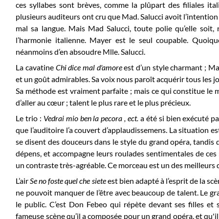
ces syllabes sont brèves, comme la plûpart des filiales ita
plusieurs auditeurs ont cru que Mad. Salucci avoit l’intentio
mal sa langue. Mais Mad Salucci, toute polie qu’elle soit, 
l’harmonie italienne. Mayer est le seul coupable. Quoique
néanmoins d’en absoudre Mlle. Salucci.
La cavatine
Chi dice mal d'amore
est d’un style charmant ; Ma
et un goût admirables. Sa voix nous paroît acquérir tous les jou
Sa méthode est vraiment parfaite ; mais ce qui constitue le mér
d’aller au cœur ; talent le plus rare et le plus précieux.
Le trio :
Vedrai mio ben la pecora , ect.
a été si bien exécuté p
que l’auditoire l’a couvert d’applaudissemens. La situation es
se disent des douceurs dans le style du grand opéra, tandis q
dépens, et accompagne leurs roulades sentimentales de ces
un contraste très-agréable. Ce morceau est un des meilleurs d
L’air
Se no foste quel che siete
est bien adapté à l’esprit de la scè
ne pouvoit manquer de l’être avec beaucoup de talent. Le gr
le public. C’est Don Febeo qui répète devant ses filles et 
fameuse scène qu’il a composée pour un grand opéra, et qu'il