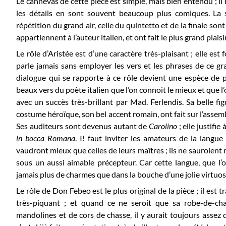
Le cannevas de cette pièce est simple, mais bien entendu ; i
les détails en sont souvent beaucoup plus comiques. La 
répétition du grand air, celle du quintetto et de la finale so
appartiennent à l’auteur italien, et ont fait le plus grand plaisir
Le rôle d’Aristée est d’une caractère très-plaisant ; elle es
parle jamais sans employer les vers et les phrases de ce gr
dialogue qui se rapporte à ce rôle devient une espèce de p
beaux vers du poète italien que l’on connoit le mieux et que l’
avec un succès très-brillant par Mad. Ferlendis. Sa belle f
costume héroïque, son bel accent romain, ont fait sur l’asse
Ses auditeurs sont devenus autant de
Carolino
; elle justifi
in bocca Romana
. I! faut inviter les amateurs de la langue
vaudront mieux que celles de leurs maîtres ; ils ne sauroient 
sous un aussi aimable précepteur. Car cette langue, que l’o
jamais plus de charmes que dans la bouche d’une jolie virtuos
Le rôle de Don Febeo est le plus original de la pièce ; il est
très-piquant ; et quand ce ne seroit que sa robe-de-ch
mandolines et de cors de chasse, il y aurait toujours assez d