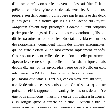
d'une seule réflexion sur les moyens de les satisfaire. Il lui a
prêté un caractère généreux, délicat, sensible, & il a ainsi
préparé son dénouement, qui s'opère par le mariage des deux
jeunes gens. On a trouvé que les fils de l'action du
Paysan
Magistrat
étoient trop prolongés. Comme il faut toujours
parler pour le temps où l'on vit, nous conviendrons qu'ils ont
dû le paroître, parce que les Spectateurs, blasés sur les
développemens, demandent moins des choses raisonnables,
qu'une suite d'effets & de mouvemens rapidement frappés.
Ces ressources sont celles de ce qu'on appelle proprement
Spectacle ; ce ne sont pas celles de l'Art dramatique : mais
depuis dix ans, on ne savoit plus guère où le Public en étoit
relativement à l'Art du Théatre, & on le sait aujourd’hiu un
peu moins que jamais. Tant pis, car en s'exaltant sur tout, il
use & détruit toutes ses jouissances. Ce n'est pas qu'on ne
puisse, en effet, rapprocher davantage les ressorts de la Pièce
que nous annonçons ; mais il y a eu de l’injustice à la trouver
aussi longue qu'on a affecté de le dire. L'Auteur a tiré un
grand parti de l'Ouvrage de Calderon ; mais il a modifié,