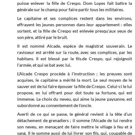
puisse enlever la fille de Crespo. Dom Lopes fait battre la
générale sur le champ pour faire partir tous les militaires.
Le capitaine et ses complices restent dans les environs,
effrayent les jeunes personnes dans leur appartement : elles
sortent, et la fille de Crespo est enlevée presqu'aux yeux de
son père, attiré par le bruit.
II est nommé Alcade, espèce de magistrat souverain. Le
ravisseur est arrêté sur la route, avec ses complices, par les
habitans. Il est blessé par le fils.de Crespo, qui rejoignoit
l'armée, et qui se bat avec lui.
L'Alcade Crespo procède à l'instruction ; les preuves sont
acquises, le capitaine a mérité la mort. Le seul moyen de le
sauver est de lui faire épouser la fille de Crespo. Celui-ci le lui
propose, en lui offrant pour dot toute sa fortune, qui est
immense. Le choix du neveu, qui aime la jeune paysanne, est
subordonné au consentement de l'oncle.
Averti de ce qui se passe, le général revient à la tête d'un
détachement de grenadiers ; il somme l'Alcade de lui rendre
son neveu, en menaçant de faire mettre le village à feu et à
sang. Il le somme aussi de lui livrer son fils, qui, coupable de