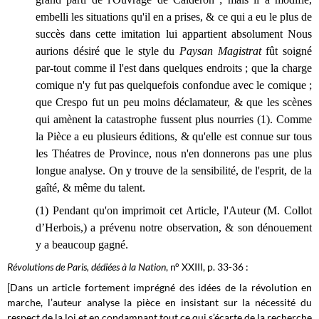
embelli les situations qu'il en a prises, & ce qui a eu le plus de
succès dans cette imitation lui appartient absolument Nous
aurions désiré que le style du
Paysan Magistrat
fût soigné
par-tout comme il l'est dans quelques endroits ; que la charge
comique n'y fut pas quelquefois confondue avec le comique ;
que Crespo fut un peu moins déclamateur, & que les scènes
qui amènent la catastrophe fussent plus nourries (1). Comme
la Pièce a eu plusieurs éditions, & qu'elle est connue sur tous
les Théatres de Province, nous n'en donnerons pas une plus
longue analyse. On y trouve de la sensibilité, de l'esprit, de la
gaîté, & même du talent.
(1) Pendant qu'on imprimoit cet Article, l'Auteur (M. Collot
d’Herbois,) a prévenu notre observation, & son dénouement
y a beaucoup gagné.
Révolutions de Paris, dédiées à la Nation
, n° XXIII, p. 33-36 :
[Dans un article fortement imprégné des idées de la révolution en
marche, l’auteur analyse la pièce en insistant sur la nécessité du
respect de la loi et en condamnant tout ce qui s’écarte de la recherche