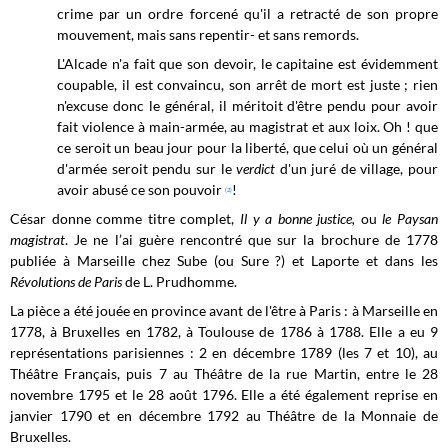
crime par un ordre forcené qu'il a retracté de son propre
mouvement, mais sans repentir- et sans remords.
L'Alcade n'a fait que son devoir, le capitaine est évidemment
coupable, il est convaincu, son arrêt de mort est juste ; rien
n'excuse donc le général, il méritoit d'être pendu pour avoir
fait violence à main-armée, au magistrat et aux loix. Oh ! que
ce seroit un beau jour pour la liberté, que celui où un général
d'armée seroit pendu sur le
verdict
d'un juré de village, pour
avoir abusé ce son pouvoir
!
(2)
César donne comme titre complet,
Il y a bonne justice,
ou
le Paysan
magistrat
. Je ne l’ai guère rencontré que sur la brochure de 1778
publiée à Marseille chez Sube (ou Sure ?) et Laporte et dans les
Révolutions de Paris
de L. Prudhomme.
La pièce a été jouée en province avant de l'être à Paris : à Marseille en
1778, à Bruxelles en 1782, à Toulouse de 1786 à 1788. Elle a eu 9
représentations parisiennes : 2 en décembre 1789 (les 7 et 10), au
Théâtre Français, puis 7 au Théâtre de la rue Martin, entre le 28
novembre 1795 et le 28 août 1796. Elle a été également reprise en
janvier 1790 et en décembre 1792 au Théâtre de la Monnaie de
Bruxelles.