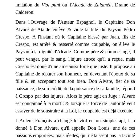
imitation du
Viol puni
ou l'
Alcade de Zalaméa
, Drame de
Calderon.
Dans l'Ouvrage de l'Auteur Espagnol, le Capitaine Don
Alvare de Ataïde enlève & viole la fille du Paysan Pédro
Crespo. A l'instant où le Capitaine blessé par Juan, fils de
Crespo, est arrêté & resserré comme coupable, on élève le
Paysan à la dignité d'Alcade. Comme père & comme Juge, il
peut venger, par le sang, l'injure atroce qu'il a reçue, mais
Crespo est doué d'une ame aussi forte que juste. Il propose au
Capitaine de réparer son honneur, en devenant l'époux de sa
fille & en acceptant tout son bien. Don Alvare, fier de sa
naissance, de son crédit, de la puissance de sa famille, répond
à Crcspo par des injures. Alors le père agit en Juge ; Alvare
est condamné à la mort ; & lorsque la force de l'autorité veut
essayer de le soustraire à la Loi, le coupable est déjà exécuté.
L'Auteur François a changé le viol en un simple rapt, il a
donné à Don Alvare, qu'il appelle Don Louis, une de ces
passions emportées, mais réelles, qui ne laissent pas la faculté