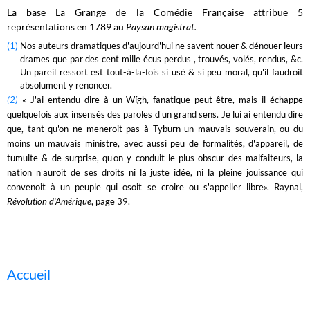
La base La Grange de la Comédie Française attribue 5
représentations en 1789 au
Paysan magistrat.
(1)
Nos auteurs dramatiques d'aujourd'hui ne savent nouer & dénouer leurs
drames que par des cent mille écus perdus , trouvés, volés, rendus, &c.
Un pareil ressort est tout-à-la-fois si usé & si peu moral, qu'il faudroit
absolument y renoncer.
(2)
« J'ai entendu dire à un Wígh, fanatique peut-être, mais il échappe
quelquefois aux insensés des paroles d'un grand sens. Je lui ai entendu dire
que, tant qu'on ne meneroit pas à Tyburn un mauvais souverain, ou du
moins un mauvais ministre, avec aussi peu de
formalités, d'appareil, de
tumulte & de surprise, qu'on y conduit le plus obscur des malfaiteurs, la
nation n'auroit de ses droits ni la juste idée, ni la pleine jouissance qui
convenoit à un peuple qui osoit se croire ou s'appeller libre». Raynal,
Révolution d’Amérique
, page 39.
Accueil