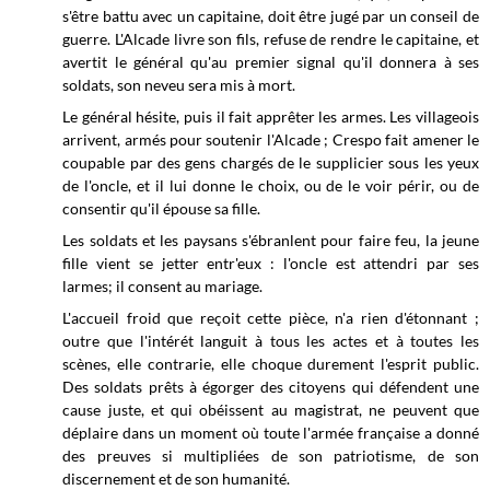
s'être battu avec un capitaine, doit être jugé par un conseil de
guerre. L'Alcade livre son fils, refuse de rendre le capitaine, et
avertit le général qu'au premier signal qu'il donnera à ses
soldats, son neveu sera mis à mort.
Le général hésite, puis il fait apprêter les armes. Les villageois
arrivent, armés pour soutenir l'Alcade ; Crespo fait amener le
coupable par des gens chargés de le supplicier sous les yeux
de l'oncle, et il lui donne le choix, ou de le voir périr, ou de
consentir qu'il épouse sa fille.
Les soldats et les paysans s'ébranlent pour faire feu, la jeune
fille vient se jetter entr'eux : l'oncle est attendri par ses
larmes; il consent au mariage.
L'accueil froid que reçoit cette pièce, n'a rien d'étonnant ;
outre que l'intérét languit à tous les actes et à toutes les
scènes, elle contrarie, elle choque durement l'esprit public.
Des soldats prêts à égorger des citoyens qui défendent une
cause juste, et qui obéissent au magistrat, ne peuvent que
déplaire dans un moment où toute l'armée française a donné
des preuves si multipliées de son patriotisme, de son
discernement et de son humanité.