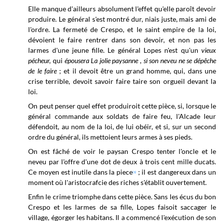
Elle manque d'ailleurs absolument l'effet qu'elle paroît devoir
produire. Le général s'est montré dur, niais juste, mais ami de
l'ordre. La fermeté de Crespo, et le saint empire de la loi,
dévoient le
faire rentrer dans son devoir, et non pas les
larmes d'une jeune fille. Le général Lopes n'est qu'un
vieux
pécheur,
qui
épousera La jolie paysanne , si son neveu ne se dépêche
de le faire
;
et il devoit être un grand homme, qui, dans une
crise terrible, devoit savoir faire taire son orgueil devant la
loi.
On peut penser quel effet produiroit cette pièce, si, lorsque le
général commande aux soldats de faire feu, l'Alcade leur
défendoit, au nom de la loi, de lui obéir, et si, sur un second
ordre du général, ils mettoient leurs armes à ses pieds.
On est fâché de voir le paysan Crespo tenter l'oncle et le
neveu par l'offre d'une dot de deux à trois cent mille ducats.
Ce moyen est inutile dans la piece
; il est dangereux dans un
(1)
moment où l'aristocrafcie des riches s'établit ouvertement.
Enfin le crime triomphe dans cette pièce. Sans les écus du bon
Crespo et les larmes de sa fille, Lopes faisoit saccager le
village, égorger les habitans. Il a commencé l'exécution de son