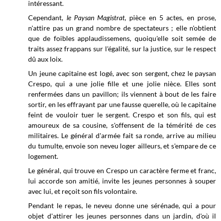
intéressant.
Cependant,
le Paysan Magistrat,
pièce en 5 actes, en prose,
n'attire pas un grand nombre de spectateurs ; elle n'obtient
que de foibles applaudissemens, quoiqu'elle soit semée de
traits assez frappans sur l'égalité, sur la justice, sur le respect
dû aux loix.
Un jeune capitaine est logé, avec son sergent, chez le paysan
Crespo, qui a une jolie fille et une jolie nièce. Elles sont
renfermées dans un pavillon; ils viennent à bout de les faire
sortir, en les effrayant par une fausse querelle, où le capitaine
feint de vouloir tuer le sergent. Crespo et son fils, qui est
amoureux de sa cousine, s'offensent de la témérité de ces
militaires. Le général d'armée fait sa ronde, arrive au milieu
du tumulte, envoie son neveu loger ailleurs, et s'empare de ce
logement.
Le général, qui trouve en Crespo un caractère ferme et franc,
lui accorde son amitié, invite les jeunes personnes à souper
avec lui, et reçoit son fils volontaire.
Pendant le repas, le neveu donne une sérénade, qui a pour
objet d'attirer les jeunes personnes dans un jardin, d'où il