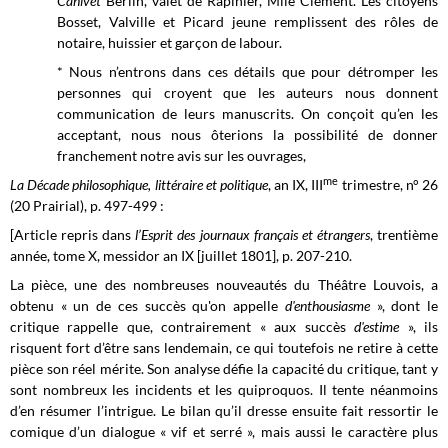
Canivet
Berlin, valet de Rapinier, Mlle Clément. Les citoyens
Bosset, Valville et Picard jeune remplissent des rôles de
notaire, huissier et garçon de labour.
* Nous n’entrons dans ces détails que pour détromper les
personnes qui croyent que les auteurs nous donnent
communication de leurs manuscrits. On conçoit qu’en les
acceptant, nous nous ôterions la possibilité de donner
franchement notre avis sur les ouvrages,
me
La Décade philosophique, littéraire et politique
, an IX, III
trimestre, n° 26
(20 Prairial),
p. 497-499 :
[Article repris dans
l’Esprit des journaux français et étrangers
, trentième
année, tome X, messidor an IX [juillet 1801], p. 207-210.
La pièce, une des nombreuses nouveautés du Théâtre Louvois, a
obtenu « un de ces succès qu'on appelle
d'enthousiasme
», dont le
critique rappelle que, contrairement « aux succès
d'estime
», ils
risquent fort d’être sans lendemain, ce qui toutefois ne retire à cette
pièce son réel mérite. Son analyse défie la capacité du critique, tant y
sont nombreux les incidents et les quiproquos. Il tente néanmoins
d’en résumer l’intrigue. Le bilan qu’il dresse ensuite fait ressortir le
comique d’un dialogue « vif et serré », mais aussi le caractère plus