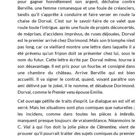
pour gagner honnêtement son argent, déchaîne contre
Berville, une femme romanesque et une foule de créanciers,
tandis qu'il s'apprête à conduire et faire verser en route la
chaise de Dorval. C'est sur le savoir-faire de ce valet que
roule toute l'intrigue. après une foule de projets déconcertés,
de méprises, d'accidens imprévus, de ruses déjouées, Dorval
est le premier arrivé chez Dorimond. Mais son triomphe n'est
pas long, car ce vieillard montre une lettre dans laquelle il a
été prévenu qu'un fripon doit se présenter chez lui, sous le
nom du futur. Cette lettre écrite par Dorval même, tourne à
son désavantage. Il est pris pour un fourbe, et consigné dans
une chambre du château. Arrive Berville qui est bien
accueilli. Il va signer le contrat, quand, voyant paraître son
ami délivré par le jokei, il le nomme, et désabuse Dorimond.
Dorval, comme le
Premier venu
épouse Emilie.
Cet ouvrage pétille de traits d'esprit. Le dialogue en est vif et
serré. Mais les situations sont plus comiques que naturelles ;
les incidens, comme dans toutes les pièces à
imbrolio
,
manquent presque toujours de vraisemblance. Néanmoins le
C.
Vial
à qui l'on doit la jolie pièce de
Clémentine
, vient de
prouver qu'il pourrait traiter des sujets comiques du premier