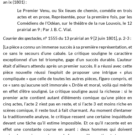
an ix (1801) :
Le Premier Venu, ou Six lieues de chemin, comédie en trois
actes et en prose, Représentée, pour la première fois, par les
Comédiens de l'Odéan, sur le théâtre de la rue Louvois, le 12
prairial an 9 ; Par J. B. C. Vial.
Courrier des spectacles
, n° 1555 du 13 prairial an 9 [2 juin 1801], p. 2-3 :
[La pièce a connu un immense succès à sa première représentation, et
ce sans le secours d’une cabale. Le critique souligne le caractère
exceptionnel d’un tel triomphe, gage d’un succès durable. L’auteur
était d’ailleurs attendu après un premier succès. Il a réussi avec cette
pièce nouvelle réussi l’exploit de proposer une intrigue « plus
compliquée » que celle de toutes les autres pièces,
Figaro
compris, et
ce « sans qu’aucune soit immorale ». Drôle et moral, voilà qui mérite
en effet d’être souligné. Le critique souligne aussi la richesse : si le
premier acte contient autant d’éléments comique qu’une pièce en
cinq actes, l’acte 2 n’est pas en reste, et si l’acte 3 est moins riche en
scènes comique, il reste tout à fait charmant. Au moment d’entamer
la traditionnelle analyse, le critique ressent une certaine inquiétude
devant une tâche qu’il estime impossible. Et ce qu’il raconte est en
effet une constante course en avant : deux hommes qui doivent