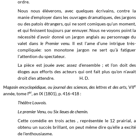
ordre.
Nous nous éléverons, avec quelques écrivains, contre la
manie d'employer dans les ouvrages dramatiques, des jargons
ou des patois étrangers, qui ne sont comiques qu'un moment,
et qui finissent toujours par ennuyer. Nous ne voyons point la
nécessité d'avoir donné un jargon anglais au personnage du
valet dans
le Premier venu
. Il est l'ame d'une intrigue très-
compliquée: son monotone jargon ne sert qu'à fatiguer
l'attention du spectateur.
La pièce est jouée avec assez d'ensemble ; et l'on doit des
éloges aux efforts des acteurs qui ont fait plus qu'on n'avait
droit d'en attendre. H. D.
e
Magasin encyclopédique, ou journal des sciences, des lettres et des arts
, VII
er
année, tome I
, an IX (1801), p. 416-418 :
Théâtre Louvois.
Le premier Venu,
ou
Six lieues de chemin.
Cette comédie en trois actes , représentée le 12 prairial, a
obtenu un succès brillant, on peut même dire qu'elle a excité
de l'enthousiasme.