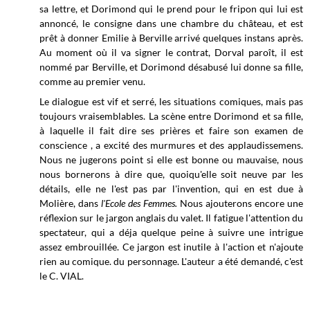
sa lettre, et Dorimond qui le prend pour le fripon qui lui est
annoncé, le consigne dans une chambre du château, et est
prêt à donner Emilie à Berville arrivé quelques instans après.
Au moment où il va signer le contrat, Dorval paroît, il est
nommé par Berville, et Dorimond désabusé lui donne sa fille,
comme au premier venu.
Le dialogue est vif et serré, les situations comiques, mais pas
toujours vraisemblables. La scène entre Dorimond et sa fille,
à laquelle il fait dire ses prières et faire son examen de
conscience , a excité des murmures et des applaudissemens.
Nous ne jugerons point si elle est bonne ou mauvaise, nous
nous bornerons à dire que, quoiqu'elle soit neuve par les
détails, elle ne l'est pas par l'invention, qui en est due à
Molière, dans
l'Ecole des Femmes.
Nous ajouterons encore une
réflexion sur le jargon anglais du valet. Il fatigue l'attention du
spectateur, qui a déja quelque peine à suivre une intrigue
assez embrouillée. Ce jargon est inutile à l'action et n'ajoute
rien au comique. du personnage. L'auteur a été demandé, c'est
le C. VIAL.