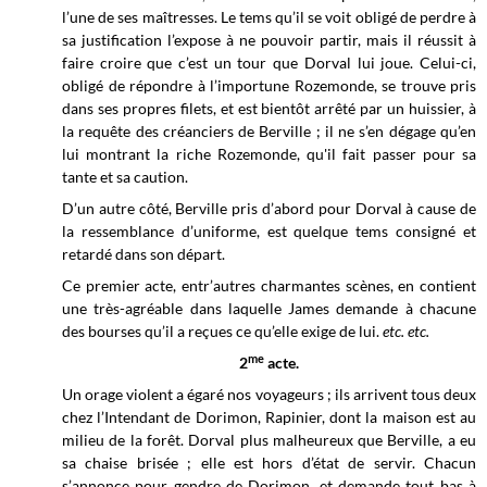
l’une de ses maîtresses. Le tems qu’il se voit obligé de perdre à
sa justification l’expose à ne pouvoir partir, mais il réussit à
faire croire que c’est un tour que Dorval lui joue. Celui-ci,
obligé de répondre à l’importune Rozemonde, se trouve pris
dans ses propres filets, et est bientôt arrêté par un huissier, à
la requête des créanciers de Berville ; il ne s’en dégage qu’en
lui montrant la riche Rozemonde, qu'il fait passer pour sa
tante et sa caution.
D’un autre côté, Berville pris d’abord pour Dorval à cause de
la ressemblance d’uniforme, est quelque tems consigné et
retardé dans son départ.
Ce premier acte, entr’autres charmantes scènes, en contient
une très-agréable dans laquelle James demande à chacune
des bourses qu’il a reçues ce qu’elle exige de lui.
etc.
etc.
me
2
acte.
Un orage violent a égaré nos voyageurs ; ils arrivent tous deux
chez l’Intendant de Dorimon, Rapinier, dont la maison est au
milieu de la forêt. Dorval plus malheureux que Berville, a eu
sa chaise brisée ; elle est hors d’état de servir. Chacun
s’annonce pour gendre de Dorimon, et demande tout bas à