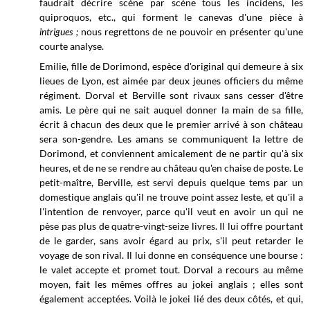
faudrait décrire scène par scène tous les incidens, les
quiproquos, etc., qui forment le canevas d'une pièce à
intrigues ;
nous regrettons de ne pouvoir en présenter qu'une
courte analyse.
Emilie, fille de Dorimond, espèce d'original qui demeure à six
lieues de Lyon, est aimée par deux jeunes officiers du même
régiment. Dorval et Berville sont rivaux sans cesser d'être
amis. Le père qui ne sait auquel donner la main de sa fille,
écrit â chacun des deux que le premier arrivé à son château
sera son-gendre. Les amans se communiquent la lettre de
Dorimond, et conviennent amicalement de ne partir qu'à six
heures, et de ne se rendre au château qu'en chaise de poste. Le
petit-maître, Berville, est servi depuis quelque tems par un
domestique anglais qu'il ne trouve point assez leste, et qu'il a
l'intention de renvoyer, parce qu'il veut en avoir un qui ne
pèse pas plus de quatre-vingt-seize livres. Il lui offre pourtant
de le garder, sans avoir égard au prix, s'il peut retarder le
voyage de son rival. Il lui donne en conséquence une bourse :
le valet accepte et promet tout. Dorval a recours au même
moyen, fait les mêmes offres au jokei anglais ; elles sont
également acceptées. Voilà le jokei lié des deux côtés, et qui,