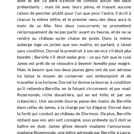
avoir sa dot
. Le père d’Emilie ne connoît aucun des deux
prétendants ; mais lié avec leurs pères, et n’ayant aucune
raison de pencher plutôt pour l’un que pour l’autre, il écrit à
chacun la même lettre, et le premier venu des deux aura la
main de sa fille. Nos deux concurrents se promettent
réciproquement de ne pas partir avant six heures, et de ne se
rendre au château qu'en chaise de poste. Dans la même
auberge loge un jockei que son maître, en partant, a laissé
sans condition. Dorval le prendroit à son service s’il étoit
plus
honnête
; Berville s’il étoit
moins gros
: ce qui fait que le rusé
James
est prêt de se résoudre à devenir
honnête pour maigrir
.
Mais le besoin que nos deux jeunes gens ont de son adresse
lui laisse le moyen de conserver son embonpoint et de
travailler à sa fortune. Dorval lui donne sa bourse, à condition
qu’il retiendra Berville, en le faisant circonvenir et par mad.
Rozernonde, riche douairière, qui en est folle, et par ses
créanciers. Une seconde bourse passe des mains de Berville
dans celles de James, à la charge par lui d'égarer Dorval dans
la forêt qui conduit au château de Dorimon. De plus, Berville
obtient que son ami soit consigné, sous prétexte qu'il doit se
battre en duel. James glisse devant madame l’amoureuse,
madame Rozemonde, une lettre adressée par Berville à Laure,