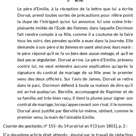
Le père d’Emilie, à la réception de la lettre que lui a écrite
Dorval, prend toutes sortes de précautions pour n’être point
la dupe de l’intrigant qu’on lui annonce. Ici une scène très-
plaisante imitée de l’
Ecole des Femmes
, dans laquelle Dorimon
fait rendre compte à sa fille, comme il a coutume de le faire
tous les soirs, des pensées qu’elle a eues dans la journée. Elle
demande à son père
si les femmes en usent ainsi avec leurs maris
:
le père répond
qu'il ne l'a vu faire dans aucun ménage, et qu'il ne
faut pas se singulariser
. Dorval arrive. Le père d'Emilie, prévenu
contre lui, ne veut entendre aucune explication qu’après la
signature du contrat de mariage de sa fille avec le premier
venu des deux officiers. Sur l'avis de James, Dorval se retire
dans le parc. Dorimon défend à toute sa maison de dire qu’il
est arrivé quelqu’un. Berville, accompagné de Rapinier et de
sa famille, est très-bien reçu. Il tient la plume pour signer son
contrat de mariage, lorsqu’appercevant son rival, il le nomme.
Dorval ainsi justifié par Berville lui-même, obtient, comme le
premier venu, la main de l’aimable Emilie.
Courrier des spectacles
, n° 155- du 14 prairial an 9 [3 juin 1801], p. 2 :
[Ce deuxième article était attendu : épuisé par le travail de rédaction