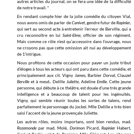
autres articles du journal, on se fera une idée de la difficulté
de notre travail. *
En rendant compte hier de la jolie comédie du citoyen Vial,
nous avons omis de parler de
Canivet
, gendre futur de
Rapinier
,
qui sert au second acte à entretenir l’erreur de Berville, qui a
cru reconnoître en lui
Saint-Elme
, officier de son régiment.
Mais comme ce rôle n'est qu’accessoire dans l’ouvrage, nous
ne croyons pas que cette omission ait nui au développement
de 1’intrigue.
Nous profitons de cette occasion pour payer un juste tribut
d’éloges à tous les acteurs qui ont paru dans cette comédie, et
principalement aux cit. Vigny
James
, Barbier
Dorval
, Clauzel
Berville
et à mesd.. Delille
Juliette
, Adeline
Emilie.
Cette jeune
personne, qui débute à ce théâtre, est douée d’une très grande
intelligence et a beaucoup de talent pour les ingénuités.
Vigny, qui semble réunir toutes les sortes de talens, rend
parfaitement le personnage du jockei. Mlle Delille a très-bien
saisi l’accent de la jeune provençale Juliette.
Les autres rôles, moins importans, sont bien rendus, mad.
Rozemonde
par mad. Molé,
Dorimon
Picard,
Rapinier
Habert,