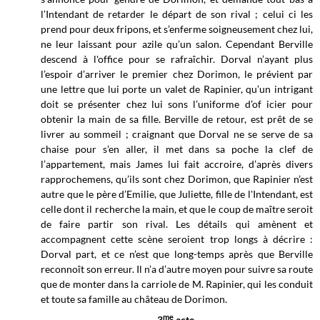
l’Intendant de retarder le départ de son rival ; celui ci les
prend pour deux fripons, et s’enferme soigneusement chez lui,
ne leur laissant pour azile qu’un salon. Cependant Berville
descend à l'office pour se rafraîchir. Dorval n’ayant plus
l’espoir d’arriver le premier chez Dorimon, le prévient par
une lettre que lui porte un valet de Rapinier, qu’un intrigant
doit se présenter chez lui sons l’uniforme d’of icier pour
obtenir la main de sa fille. Berville de retour, est prêt de se
livrer au sommeil ; craignant que Dorval ne se serve de sa
chaise pour s’en aller, il met dans sa poche la clef de
l’appartement, mais James lui fait accroire, d’après divers
rapprochemens, qu’ils sont chez Dorimon, que Rapinier n’est
autre que le père d’Emilie, que Juliette, fille de l'Intendant, est
celle dont il recherche la main, et que le coup de maître seroit
de faire partir son rival. Les détails qui amènent et
accompagnent cette scène seroient trop longs à décrire :
Dorval part, et ce n’est que long-temps après que Berville
reconnoît son erreur. Il n’a d’autre moyen pour suivre sa route
que de monter dans la carriole de M. Rapinier, qui les conduit
et toute sa famille au château de Dorimon.
me
3
acte.