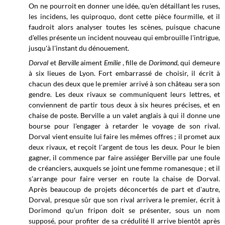
On ne pourroit en donner une idée, qu'en détaillant les ruses,
les incidens, les quiproquo, dont cette pièce fourmille, et il
faudroit alors analyser toutes les scènes, puisque chacune
d'elles présente un incident nouveau qui embrouille l'intrigue,
jusqu'à l'instant du dénouement.
Dorval
et
Berville
aiment
Emilie
, fille de
Dorimond
, qui demeure
à six lieues de Lyon. Fort embarrassé de choisir, il écrit à
chacun des deux que le premier arrivé à son château sera son
gendre. Les deux rivaux se communiquent leurs lettres, et
conviennent de partir tous deux à six heures précises, et en
chaise de poste. Berville a un valet anglais à qui il donne une
bourse pour l'engager à retarder le voyage de son rival.
Dorval vient ensuite lui faire les mêmes offres ; il promet aux
deux rivaux, et reçoit l'argent de tous les deux. Pour le bien
gagner, il commence par faire assiéger Berville par une foule
de créanciers, auxquels se joint une femme romanesque ; et il
s'arrange pour faire verser en route la chaise de Dorval.
Après beaucoup de projets déconcertés de part et d'autre,
Dorval, presque sûr que son rival arrivera le premier, écrit à
Dorimond qu'un fripon doit se présenter, sous un nom
supposé, pour profiter de sa crédulité Il arrive bientôt après