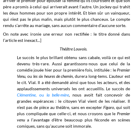
arriver le premier pour épouser la femme qu’ils courtisent et que son
père a promis à celui qui arriverait avant l’autre. Un jockey qui trahit
les deux hommes pour son propre intérêt. Et bien sûr un vainqueur,
qui n’est pas le plus malin, mais plutôt le plus chanceux. Le compte
rendu s’arrête au mariage, sans aucun commentaire d’aucune sorte.
On note avec ironie une erreur non rectifiée : le titre donné dans
l’article est inexact...]
Théâtre Louvois.
Le succès le plus brillant obtenu sans cabale, voilà ce qui est
devenu très-rare. Aussi garantissons-nous que celui de la
comédie jouée hier pour la première fois, intitulée : le
Premier
Venu,
ou
les six heures de chemin
, durera long-tems. L'auteur est
le cit. Vial. Il a été demandé ainsi que tous les acteurs, et des
applaudissements universels les ont accueillis. Le succès de
Clémentine
, ou
la belle-mère
, nous avoit fait concevoir de
grandes espérances : le citoyen Vial vient de les réaliser. Il
n’est pas de pièce au théâtre, sans en excepter
Figaro
, qui soit
plus compliquée que celle-ci, et nous croyons que le
Premier
venu
a l’avantage d'être beaucoup plus féconde en scènes
comiques, sans qu’aucune soit immorale.