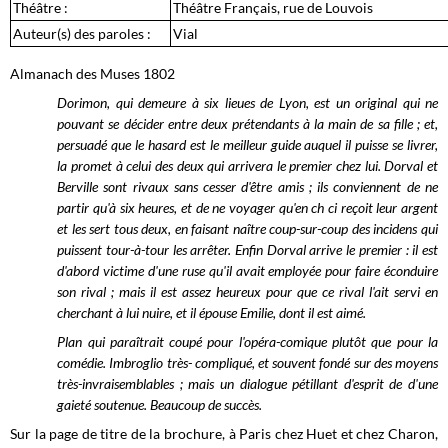
Théâtre :
Théâtre Français, rue de Louvois
Auteur(s) des paroles :
Vial
Almanach des Muses 1802
Dorimon, qui demeure à six lieues de Lyon, est un original qui ne
pouvant se décider entre deux prétendants à la main de sa fille ; et,
persuadé que le hasard est le meilleur guide auquel il puisse se livrer,
la promet à celui des deux qui arrivera le premier chez lui. Dorval et
Berville sont rivaux sans cesser d'être amis ; ils conviennent de ne
partir qu'à six heures, et de ne voyager qu'en ch ci reçoit leur argent
et les sert tous deux, en faisant naître coup-sur-coup des incidens qui
puissent tour-à-tour les arrêter. Enfin Dorval arrive le premier : il est
d'abord victime d'une ruse qu'il avait employée pour faire éconduire
son rival ; mais il est assez heureux pour que ce rival l'ait servi en
cherchant à lui nuire, et il épouse Emilie, dont il est aimé.
Plan qui paraîtrait coupé pour l'opéra-comique plutôt que pour la
comédie. Imbroglio très- compliqué, et souvent fondé sur des moyens
très-invraisemblables ; mais un dialogue pétillant d'esprit de d'une
gaieté soutenue. Beaucoup de succès.
Sur la page de titre de la brochure, à Paris chez Huet et chez Charon,