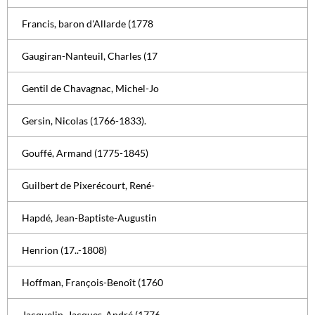
Francis, baron d'Allarde (1778
Gaugiran-Nanteuil, Charles (17
Gentil de Chavagnac, Michel-Jo
Gersin, Nicolas (1766-1833).
Gouffé, Armand (1775-1845)
Guilbert de Pixerécourt, René-
Hapdé, Jean-Baptiste-Augustin
Henrion (17..-1808)
Hoffman, François-Benoît (1760
Jacquelin, Jacques-André (1776