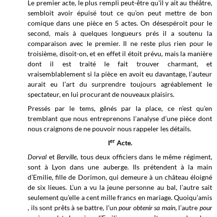
Le premier acte, le plus rempli peut-être qu'il y ait au théâtre,
sembloit avoir épuisé tout ce qu’on peut mettre de bon
comique dans une pièce en 5 actes. On désespéroit pour le
second, mais à quelques longueurs prés il a soutenu la
comparaison avec le premier. Il ne reste plus rien pour le
troisième, disoit-on, et en effet il étoit prévu, mais la manière
dont il est traité le fait trouver charmant, et
vraisemblablement si la pièce en avoit eu davantage, l’auteur
aurait eu l’art du surprendre toujours agréablement le
spectateur, en lui procurant de nouveaux plaisirs.
Pressés par le tems, gênés par la place, ce n’est qu’en
tremblant que nous entreprenons l’analyse d’une pièce dont
nous craignons de ne pouvoir nous rappeler les détails.
er
I
Acte.
Dorval
et
Berville
, tous deux officiers dans le même régiment,
sont à Lyon dans une auberge. Ils prétendent à la main
d’Emilie, fille de Dorimon, qui demeure à un château éloigné
de six lieues. L’un a vu la jeune personne au bal, l’autre sait
seulement qu’elle a cent mille francs en mariage. Quoiqu’amis
, ils sont prêts à se battre, l’un
pour obtenir sa main
, l’autre
pour