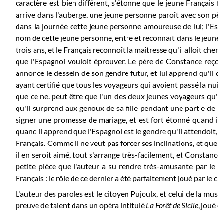
caractère est bien différent, s'étonne que le jeune Français 
arrive dans l'auberge, une jeune personne paroît avec son père
dans la journée cette jeune personne amoureuse de lui; l'Es
nom de cette jeune personne, entre et reconnaît dans le jeune
trois ans, et le Français reconnoît la maîtresse qu'il alloit ch
que l'Espagnol vouloit éprouver. Le père de Constance reç
annonce le dessein de son gendre futur, et lui apprend qu'il 
ayant certifié que tous les voyageurs qui avoient passé la nui
que ce ne. peut être que l'un des deux jeunes voyageurs qu'il 
qu'il surprend aux genoux de sa fille pendant une partie de pi
signer une promesse de mariage, et est fort étonné quand il v
quand il apprend que l'Espagnol est le gendre qu'il attendoit, et
Français. Comme il ne veut pas forcer ses inclinations, et que
il en seroit aimé, tout s'arrange très-facilement, et Constan
petite pièce que l'auteur a su rendre très-amusante par le
Français : le rôle de ce dernier a été parfaitement joué par le 
L'auteur des paroles est le citoyen Pujoulx, et celui de la musi
preuve de talent dans un opéra intitulé
La Forêt de Sicile
, jou