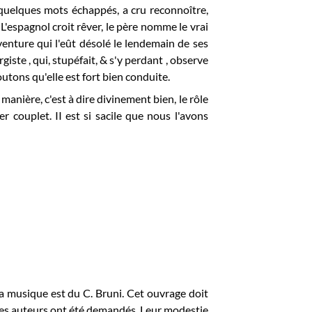
r quelques mots échappés, a cru reconnoître,
at. L'espagnol croit rêver, le père nomme le vrai
venture qui l'eût désolé le lendemain de ses
giste , qui, stupéfait, & s'y perdant , observe
joutons qu'elle est fort bien conduite.
 manière, c'est à dire divinement bien, le rôle
r couplet. II est si sacile que nous l'avons
 musique est du C. Bruni. Cet ouvrage doit
Les auteurs ont été demandés. Leur modestie