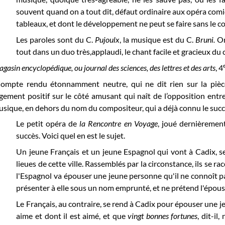
souvent quand on a tout dit, défaut ordinaire aux opéra comi
tableaux, et dont le développement ne peut se faire sans le c
Les paroles sont du C.
Pujoulx
, la musique est du C.
Bruni.
On
tout dans un duo très,applaudi, le chant facile et gracieux d
gasin encyclopédique, ou journal des sciences, des lettres et des arts
,
4
ompte rendu étonnamment neutre, qui ne dit rien sur la pièce,
gement positif sur le côté amusant qui naît de l’opposition entr
sique, en dehors du nom du compositeur, qui a déjà connu le succè
Le petit opéra de
la Rencontre en Voyage
, joué dernièremen
succès. Voici quel en est le sujet.
Un jeune Français et un jeune Espagnol qui vont à Cadix, 
lieues de cette ville. Rassemblés par la circonstance, ils se 
l'Espagnol va épouser une jeune personne qu'il ne connoît pas,
présenter à elle sous un nom emprunté, et ne prétend l'épouser 
Le Français, au contraire, se rend à Cadix pour épouser une jeun
aime et dont il est aimé, et que
vingt bonnes fortunes
, dit-il