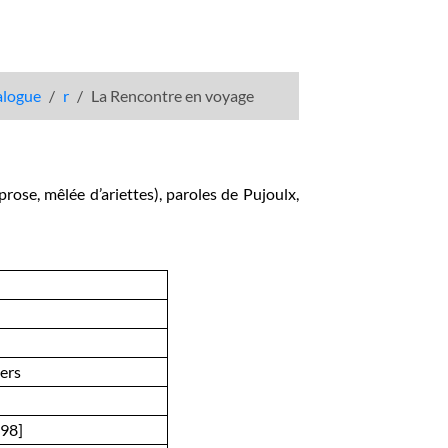
talogue
r
La Rencontre en voyage
rose, mêlée d’ariettes), paroles de Pujoulx,
vers
798]