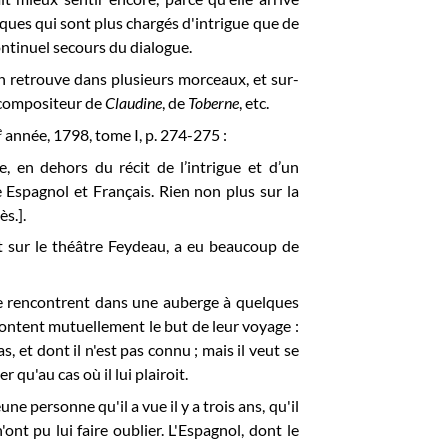
ques qui sont plus chargés d'intrigue que de
ontinuel secours du dialogue.
 retrouve dans plusieurs morceaux, et sur-
u compositeur de
Claudine
, de
Tob
erne
, etc.
e
année, 1798, tome I, p. 274-275 :
 en dehors du récit de l’intrigue et d’un
e Espagnol et Français. Rien non plus sur la
s.].
t sur le théâtre Feydeau, a eu beaucoup de
se rencontrent dans une auberge à quelques
racontent mutuellement le but de leur voyage :
 et dont il n'est pas connu ; mais il veut se
qu'au cas où il lui plairoit.
e personne qu'il a vue il y a trois ans, qu'il
, n'ont pu lui faire oublier. L'Espagnol, dont le