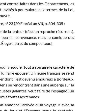
ssent contre-faites dans les Départemens, les
vités à poursuivre, aux termes de la Loi,
couvre.
re, n° 23 (20 Floréal an VI),
p. 304-305 :
 de la lenteur (c’est un reproche récurrent),
n peu d’inconvenance, mais le comique des
ce. Éloge discret du compositeur.]
pour y étudier tout à son aise le caractère de
t lui faire épouser. Un jeune français se rend
uier dont il est devenu amoureux à Bordeaux,
 gens se rencontrent dans une auberge sur la
quêtes galantes, veut faire de l'espagnol un
ire à toutes les femmes.
on-annonce l'arrivée d'un voyageur avec sa
in; du jour, et l'Espagnol parie le contraire.