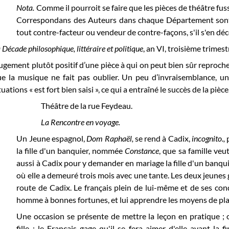
Nota.
Comme il pourroit se faire que les pièces de théâtre fu
Correspondans des Auteurs dans chaque Département sont in
tout contre-facteur ou vendeur de contre-façons, s'il s'en dé
 Décade philosophique, littéraire et politique
, an VI, troisième trimest
ugement plutôt positif d’une pièce à qui on peut bien sûr reprocher
e la musique ne fait pas oublier. Un peu d’invraisemblance, u
tuations « est fort bien saisi », ce qui a entraîné le succès de la piè
Théâtre de la rue Feydeau.
La Rencontre en voyage.
Un Jeune espagnol,
Dom Raphaël,
se rend à Cadix,
incognito.,
la fille d'un banquier, nommée
Constance
, que sa famille veu
aussi à Cadix pour y demander en mariage la fille d'un banq
où elle a demeuré trois mois avec une tante. Les deux jeunes
route de Cadix. Le français plein de lui-même et de ses con
homme à bonnes fortunes, et lui apprendre les moyens de pla
Une occasion se présente de mettre la leçon en pratique ; 
fille ; le Français gage qu'il se fera aimer d'elle avant la f