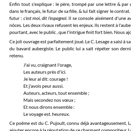
Enfin tout s'explique : le père, trompé par une lettre & pa
dans le français, le futur de sa fille, & lui fait signer le contr
futur :
c'est moi, dit l'espagnol
. II se console aisément d'une a
nôces. Les deux rivaux refusent les enjeux. Ils restent à l'auber
pourtant, avec le public , que l'intrigue finit fort bien. Nous a
Ce joli ouvrage est parfaitement joué. Le C. Lesage a saisi à sa
du bavard aubergiste. Le public lui a sait répéter son dernie
retenu.
J'ai vu, craignant I'orage,
Les auteurs près d'ici.
Je leur ai dit: courage !
Et j'avois peur aussi.
Auteurs, acteurs, tout ensemble ;
Mais secondez nos vœux ;
Et nous dirons ensemble :
Le voyage est. heureux.
Ce poëme est du C. Pujoult, connu déjà avantageusement. La
ajouter encore à la réputation de ce charmant compositeur. 