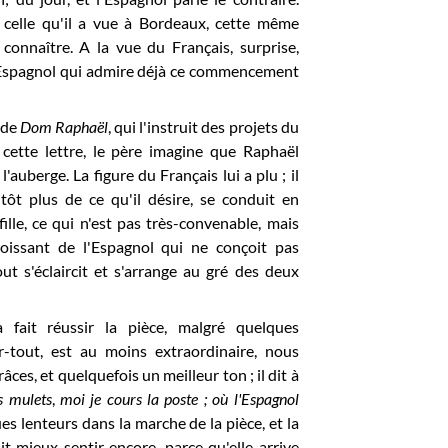
 celle qu'il a vue à Bordeaux, cette même
onnaître. A la vue du Français, surprise,
 l'Espagnol qui admire déjà ce commencement
e de
Dom Raphaël
, qui l'instruit des projets du
 cette lettre, le père imagine que Raphaël
auberge. La figure du Français lui a plu ; il
ôt plus de ce qu'il désire, se conduit en
ille, ce qui n'est pas très-convenable, mais
oissant de l'Espagnol qui ne conçoit pas
t s'éclaircit et s'arrange au gré des deux
 fait réussir la pièce, malgré quelques
r-tout, est au moins extraordinaire, nous
ces, et quelquefois un meilleur ton ; il dit à
s mulets
,
moi je cours la poste ; où l'Espagnol
ques lenteurs dans la marche de la pièce, et la
it mieux sentir encore, parce qu'elle arrive