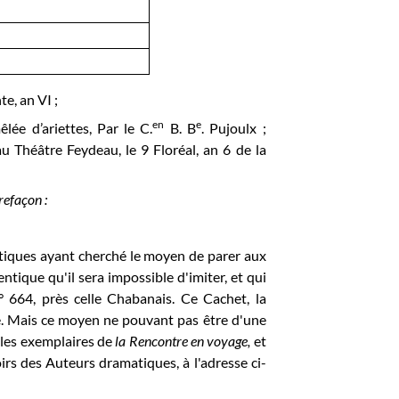
te, an VI ;
en
e
ée d’ariettes, Par le C.
B. B
. Pujoulx ;
u Théâtre Feydeau, le 9 Floréal, an 6 de la
refaçon :
tiques ayant cherché le moyen de parer aux
ntique qu'il sera impossible d'imiter, et qui
° 664, près celle Chabanais. Ce Cachet, la
e. Mais ce moyen ne pouvant pas être d'une
 les exemplaires de
la Rencontre en voyage,
et
oirs des Auteurs dramatiques, à l'adresse ci-