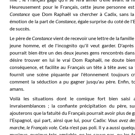
Heureusement pour le Français, cette jeune personne est
Constance
q
ue Dom Raphaël va chercher à Cadix, sans la c
émotion de la part de
Constance
, égale surprise du coté de
de succès.
Le père de
Constance
vient de recevoir une lettre de la famill
jeune homme, et de l'incognito qu'il veut garder. D'après
pourrait bien être un des deux jeunes gens rencontrés dans l'
désire trouver en lui le vrai Dom Raphaël, ne doute bient
conséquence, et facilite au Français un tête à tête avec sa f
fournit une scène piquante par l'étonnement toujours cr
comment la séduction a pu gagner jusqu'au père. Enfin, tou
amans.
Voilà les situations dont le comique fort bien saisi a
invraisemblances ; la confiante précipitation du père, su
ajouterons que la fatuité du Français pourrait avoir plus de grâ
l'Espagnol, qui part, ainsi que lui, pour Cadix:
V
ous avez de
marche
,
le Français vole.
Cela n'est pas poli. Il y a aussi quel
musique, quoique très-agréable, ne les sauve pas, ou les fa