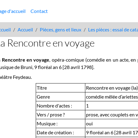
age d'accueil
Contact
cueil
Accueil
Pièces, gens et lieux
Les pièces : essai de ca
a Rencontre en voyage
a Rencontre en voyage
, opéra-comique (comédie en un acte, en p
sique de Bruni, 9 floréal an 6 [28 avril 1798].
éâtre Feydeau.
Titre
Rencontre en voyage (la)
Genre
comédie mêlée d’ariettes
Nombre d'actes :
1
Vers / prose ?
prose, avec couplets en 
Musique :
oui
Date de création :
9 floréal an 6 [28 avril 1