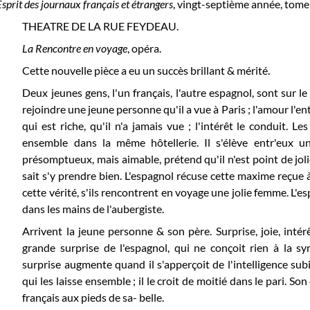
Esprit des journaux français et étrangers
, vingt-septième année, tome 
THEATRE DE LA RUE FEYDEAU.
La Rencontre en voyage
, opéra.
Cette nouvelle pièce a eu un succès brillant & mérité.
Deux jeunes gens, l'un français, l'autre espagnol, sont sur le
rejoindre une jeune personne qu'il a vue à Paris ; l'amour l'e
qui est riche, qu'il n'a jamais vue ; l'intérêt le conduit. L
ensemble dans la même hôtellerie. Il s'élève entr'eux u
présomptueux, mais aimable, prétend qu'il
n'est point de jo
sait s'y prendre bien. L'espagnol récuse cette maxime reçue à
cette vérité, s'ils rencontrent en voyage une jolie femme. L'e
dans les mains de l'aubergiste.
Arrivent la jeune personne & son père. Surprise, joie, inté
grande surprise de l'espagnol, qui ne conçoit rien à la s
surprise augmente quand il s'apperçoit de l'intelligence subi
qui les laisse ensemble ; il le croit de moitié dans le pari. 
français aux pieds de sa- belle.