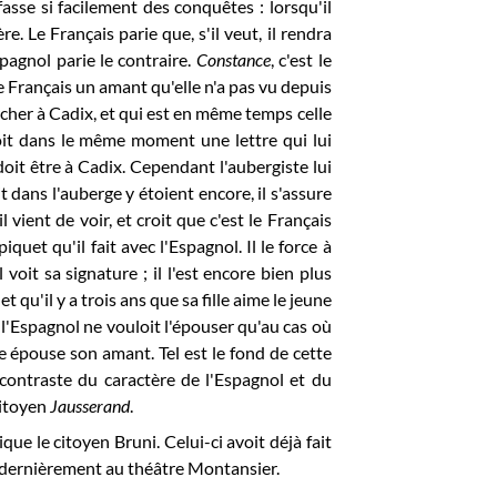
fasse si facilement des conquêtes : lorsqu'il
. Le Français parie que, s'il veut, il rendra
pagnol parie le contraire.
Constance
, c'est le
 Français un amant qu'elle n'a pas vu depuis
ercher à Cadix, et qui est en même temps celle
oit dans le même moment une lettre qui lui
doit être à Cadix. Cependant l'aubergiste lui
t dans l'auberge y étoient encore, il s'assure
vient de voir, et croit que c'est le Français
quet qu'il fait avec l'Espagnol. Il le force à
oit sa signature ; il l'est encore bien plus
 qu'il y a trois ans que sa fille aime le jeune
 l'Espagnol ne vouloit l'épouser qu'au cas où
ce épouse son amant. Tel est le fond de cette
 contraste du caractère de l'Espagnol et du
citoyen
Jausserand
.
que le citoyen Bruni. Celui-ci avoit déjà fait
é dernièrement au théâtre Montansier.