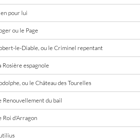
ien pour lui
oger ou le Page
obert-le-Diable, ou le Criminel repentant
a Rosière espagnole
odolphe, ou le Château des Tourelles
e Renouvellement du bail
e Roi d'Arragon
utilius