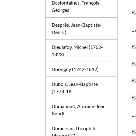
Desfontaines, François-
Georges
R
Desprès, Jean-Baptiste-
L
Denis (
R
Dieulafoy, Michel (1762-
1823)
R
Dorvigny (1742-1812)
R
Dubois, Jean-Baptiste
(1778-18
R
Dumaniant, Antoine-Jean
Bourli
L
Dumersan, Théophile
R
Marion (17