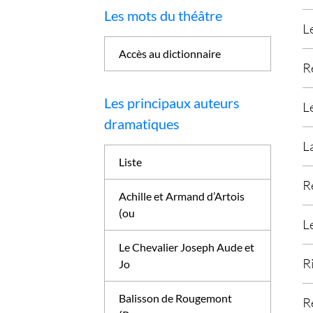
Les mots du théâtre
L
Accès au dictionnaire
R
Les principaux auteurs
L
dramatiques
L
Liste
R
Achille et Armand d’Artois
(ou
L
Le Chevalier Joseph Aude et
R
Jo
Balisson de Rougemont
R