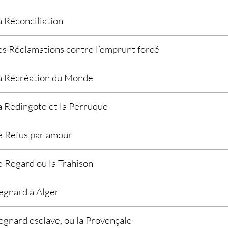
a Réconciliation
es Réclamations contre l’emprunt forcé
a Récréation du Monde
a Redingote et la Perruque
e Refus par amour
e Regard ou la Trahison
egnard à Alger
egnard esclave, ou la Provençale