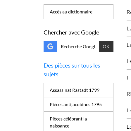
R
Accès au dictionnaire
L
Chercher avec Google
L
OK
L
Des pièces sur tous les
sujets
I
Assassinat Rastadt 1799
R
Pièces antijacobines 1795
L
Pièces célébrant la
naissance
L