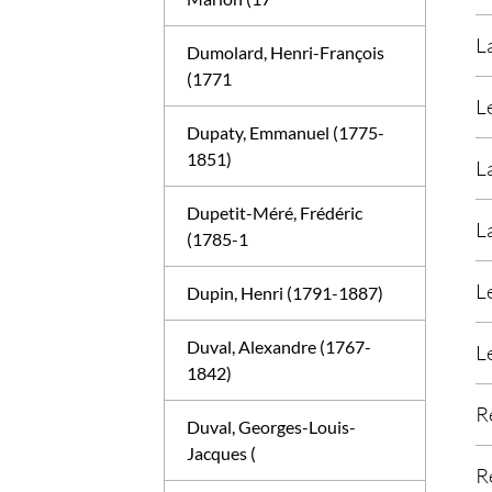
L
Dumolard, Henri-François
(1771
L
Dupaty, Emmanuel (1775-
1851)
L
Dupetit-Méré, Frédéric
L
(1785-1
L
Dupin, Henri (1791-1887)
Duval, Alexandre (1767-
L
1842)
R
Duval, Georges-Louis-
Jacques (
R