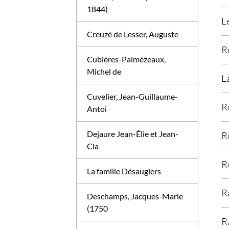
1844)
L
Creuzé de Lesser, Auguste
R
Cubières-Palmézeaux,
Michel de
L
Cuvelier, Jean-Guillaume-
R
Antoi
Dejaure Jean-Élie et Jean-
R
Cla
R
La famille Désaugiers
R
Deschamps, Jacques-Marie
(1750
R