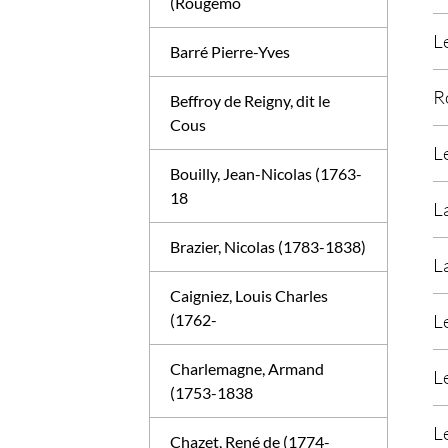
(Rougemo
L
Barré Pierre-Yves
R
Beffroy de Reigny, dit le
Cous
L
Bouilly, Jean-Nicolas (1763-
18
L
Brazier, Nicolas (1783-1838)
L
Caigniez, Louis Charles
L
(1762-
Charlemagne, Armand
L
(1753-1838
L
Chazet, René de (1774-