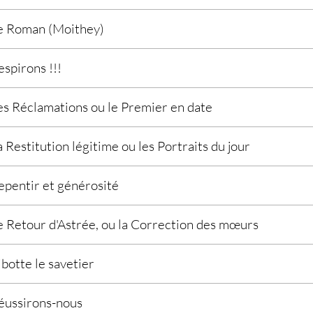
e Roman (Moithey)
espirons !!!
es Réclamations ou le Premier en date
a Restitution légitime ou les Portraits du jour
epentir et générosité
e Retour d'Astrée, ou la Correction des mœurs
ibotte le savetier
éussirons-nous