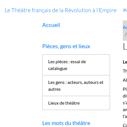
Le Théâtre français de la Révolution à l'Empire
P
Accueil
Ac
L
Pièces, gens et lieux
Les pièces : essai de
Le
catalogue
Th
A
Les gens : acteurs, auteurs et
Pi
autres
di
s
Lieux de théâtre
am
l'
Les mots du théâtre
Co