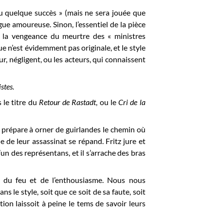
enu quelque succès » (mais ne sera jouée que
igue amoureuse. Sinon, l’essentiel de la pièce
à la vengeance du meurtre des « ministres
ue n’est évidemment pas originale, et le style
ur, négligent, ou les acteurs, qui connaissent
stes.
 le titre du
Retour de Rastadt
, ou le
Cri de la
se prépare à orner de guirlandes le chemin où
e de leur assassinat se répand. Fritz jure et
un des représentans, et il s’arrache des bras
é du feu et de l’enthousiasme. Nous nous
 le style, soit que ce soit de sa faute, soit
ion laissoit à peine le tems de savoir leurs