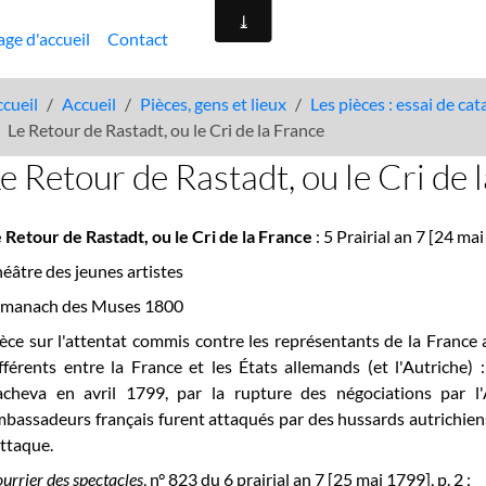
age d'accueil
Contact
cueil
Accueil
Pièces, gens et lieux
Les pièces : essai de ca
Le Retour de Rastadt, ou le Cri de la France
e Retour de Rastadt, ou le Cri de 
 Retour de Rastadt, ou le Cri de la France
: 5 Prairial an 7 [24 ma
éâtre des jeunes artistes
lmanach des Muses 1800
èce sur l'attentat commis contre les représentants de la France 
fférents entre la France et les États allemands (et l'Autriche)
'acheva en avril 1799, par la rupture des négociations par l
bassadeurs français furent attaqués par des hussards autrichiens
attaque.
urrier des spectacles
, n° 823 du 6 prairial an 7 [25 mai 1799], p. 2 :