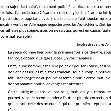
ur un sujet d’actualité, fortement politisé, la pièce, qui « a obt
ux fois, d’après la base César), se croit obligée d’insérer une intr
t patriotique, appelant avec « du feu et de l’enthousiasme » 
ançais » venus en Allemagne négocier avec les Autrichiens. L’intrig
urrait être plus soigné, mais on ne sait aps qui est en cause, l’aute
core mal leur rôle.]
Théâtre des Jeunes Arti
La piece donnée hier pour la première fois à ce théâtre, sous
France
, a obtenu quelque succès. En voici l’analyse.
Fritz, jeune homme, est sur le point d’épouser Louise, et il 
doivent passer les ministres français. Tout-à-coup la nouvell
fait jurer
vengeance
au peuple assemblé, sur le corps mutilé d’
de son amante pour aller venger cet attentat.
Cette intrigue se trouve par-tout, mais on y a remarqu
permettrons de recommander à l’auteur plus de correction dans
qne ce soit celle des acteurs, à qui une première représentat
rôles.