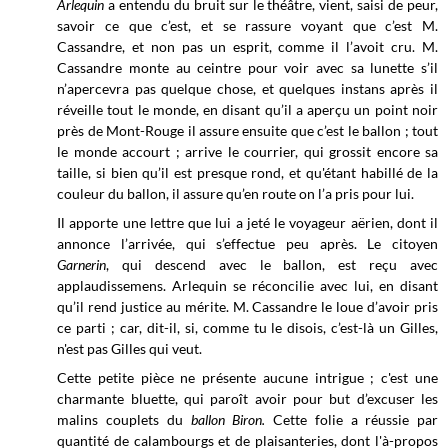
Arlequin
a entendu du bruit sur le théâtre, vient, saisi de peur,
savoir ce que c’est, et se rassure voyant que c’est M.
Cassandre, et non pas un esprit, comme il l’avoit cru. M.
Cassandre monte au ceintre pour voir avec sa lunette s’il
n’apercevra pas quelque chose, et quelques instans après il
réveille tout le monde, en disant qu’il a aperçu un point noir
près de Mont-Rouge il assure ensuite que c’est le ballon ; tout
le monde accourt ; arrive le courrier, qui grossit encore sa
taille, si bien qu’il est presque rond, et qu'étant habillé de la
couleur du ballon, il assure qu’en route on l’a pris pour lui.
Il apporte une lettre que lui a jeté le voyageur aërien, dont il
annonce l’arrivée, qui s’effectue peu après. Le citoyen
Garnerin
, qui descend avec le ballon, est reçu avec
applaudissemens. Arlequin se réconcilie avec lui, en disant
qu’il rend justice au mérite. M. Cassandre le loue d’avoir pris
ce parti ; car, dit-il, si, comme tu le disois, c’est-là un Gilles,
n'est pas Gilles qui veut.
Cette petite pièce ne présente aucune intrigue ; c'est une
charmante bluette, qui paroît avoir pour but d’excuser les
malins couplets du
ballon Biron.
Cette folie a réussie par
quantité de calambourgs et de plaisanteries, dont l'à-propos