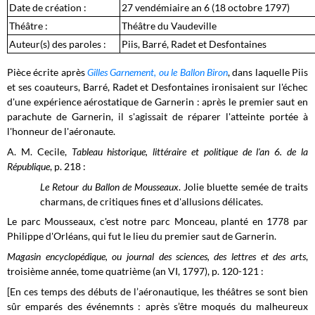
Date de création :
27 vendémiaire an 6 (18 octobre 1797)
Théâtre :
Théâtre du Vaudeville
Auteur(s) des paroles :
Piis, Barré, Radet et Desfontaines
Pièce écrite après
Gilles Garnement, ou le Ballon Biron
, dans laquelle Piis
et ses coauteurs, Barré, Radet et Desfontaines ironisaient sur l'échec
d'une expérience aérostatique de Garnerin : après le premier saut en
parachute de Garnerin, il s'agissait de réparer l'atteinte portée à
l'honneur de l'aéronaute.
A. M. Cecile,
Tableau historique, littéraire et politique de l'an 6. de la
République
, p. 218 :
Le Retour du Ballon de Mousseaux
. Jolie bluette semée de traits
charmans, de critiques fines et d'allusions délicates.
Le parc Mousseaux, c'est notre parc Monceau, planté en 1778 par
Philippe d'Orléans, qui fut le lieu du premier saut de Garnerin.
Magasin encyclopédique, ou journal des sciences, des lettres et des arts
,
troisième année, tome quatrième (an VI, 1797), p. 120-121 :
[En ces temps des débuts de l’aéronautique, les théâtres se sont bien
sûr emparés des événemnts : après s’être moqués du malheureux