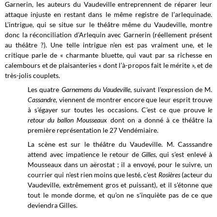
Garnerin, les auteurs du Vaudeville entreprennent de réparer leur
attaque injuste en restant dans le même registre de l’arlequinade.
L’intrigue, qui se situe sur le théâtre même du Vaudeville, montre
donc la réconciliation d’Arlequin avec Garnerin (réellement présent
au théâtre ?). Une telle intrigue n’en est pas vraiment une, et le
critique parle de « charmante bluette, qui vaut par sa richesse en
calembours et de plaisanteries « dont l’à-propos fait le mérite », et de
très-jolis couplets.
Les quatre
Garnemens du Vaudeville
, suivant l'expression de M.
Cassandre
, viennent de montrer encore que leur esprit trouve
à s’égayer sur toutes les occasions. C’est ce que prouve
le
retour du ballon Mousseaux
dont on a donné à ce théâtre la
première représentation le 27 Vendémiaire.
La scène est sur le théâtre du Vaudeville. M. Casssandre
attend avec impatience le retour de
Gilles
, qui s’est enlevé à
Mousseaux dans un aërostat ; il a envoyé, pour le suivre, un
courrier qui n’est rien moins que lesté, c’est
Rosières
(acteur du
Vaudeville, extrêmement gros et puissant), et il s’étonne que
tout le monde dorme, et qu’on ne s'inquiète pas de ce que
deviendra Gilles.