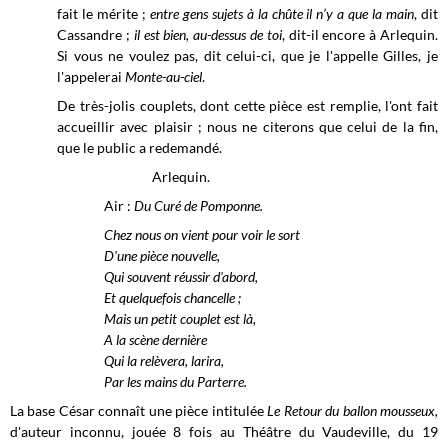
fait le mérite ;
entre gens sujets à la chûte il n’y a que la main
, dit
Cassandre ;
il est bien, au-dessus de toi
, dit-il encore à Arlequin.
Si vous ne voulez pas, dit celui-ci, que je l'appelle Gilles, je
l'appelerai
Monte-au-ciel
.
De très-jolis couplets, dont cette pièce est remplie, l'ont fait
accueillir avec plaisir ; nous ne citerons que celui de la fin,
que le public a redemandé.
Arlequin.
Air :
Du Curé de Pomponne.
Chez nous on vient pour voir le sort
D'une pièce nouvelle,
Qui souvent réussir d'abord,
Et quelquefois chancelle ;
Mais un petit couplet est là,
A la scène dernière
Qui la relèvera, larira,
Par les mains du Parterre.
La base César connaît une pièce intitulée
Le Retour du ballon mousseux,
d'auteur inconnu, jouée 8 fois au Théâtre du Vaudeville, du 19