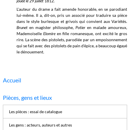
jouée le
29
juillet
1812.
L'auteur du drame a fait amende honorable, en se parodiant
lui-même. Il a, dit-on, pris un associé pour traduire sa pièce
dans le style burlesque et grivois qui convient aux Variétés.
Brunet
en
magister philosophe,
Potier
en malade amoureux,
Mademoiselle
Elomire
en fille romanesque, ont excité le gros
rire. La scène des pistolets, parodiée par un empoisonnement
qui se fait avec des pistolets de pain d'épice, a beaucoup égayé
le dénouement.
Accueil
Pièces, gens et lieux
Les pièces : essai de catalogue
Les gens : acteurs, auteurs et autres