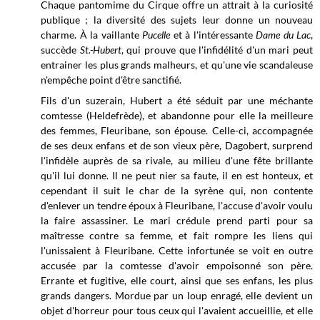
Chaque pantomime du Cirque offre un attrait à la curiosité
publique ; la diversité des sujets leur donne un nouveau
charme. À la vaillante
Pucelle
et à l'intéressante
Dame du Lac
,
succède
St.-Hubert
, qui prouve que l'infidélité d'un mari peut
entrainer les plus grands malheurs, et qu'une vie scandaleuse
n'empêche point d'être sanctifié.
Fils d'un suzerain, Hubert a été séduit par une méchante
comtesse (Heldefrède), et abandonne pour elle la meilleure
des femmes, Fleuribane, son épouse. Celle-ci, accompagnée
de ses deux enfans et de son vieux père, Dagobert, surprend
l'infidèle auprès de sa rivale, au milieu d'une fête brillante
qu'il lui donne. Il ne peut nier sa faute, il en est honteux, et
cependant il suit le char de la syrène qui, non contente
d'enlever un tendre époux à Fleuribane, l'accuse d'avoir voulu
la faire assassiner. Le mari crédule prend parti pour sa
maîtresse contre sa femme, et fait rompre les liens qui
l'unissaient à Fleuribane. Cette infortunée se voit en outre
accusée par la comtesse d'avoir empoisonné son père.
Errante et fugitive, elle court, ainsi que ses enfans, les plus
grands dangers. Mordue par un loup enragé, elle devient un
objet d'horreur pour tous ceux qui l'avaient accueillie, et elle