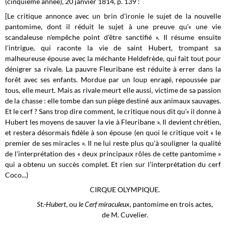
(cinquième année), 20 janvier 1814, p. 139 :
[Le critique annonce avec un brin d'ironie le sujet de la nouvelle
pantomime, dont il réduit le sujet à une preuve qu'« une vie
scandaleuse n'empêche point d'être sanctifié ». Il résume ensuite
l'intrigue, qui raconte la vie de saint Hubert, trompant sa
malheureuse épouse avec la méchante Heldefrède, qui fait tout pour
dénigrer sa rivale. La pauvre Fleuribane est réduite à errer dans la
forêt avec ses enfants. Mordue par un loup enragé, repoussée par
tous, elle meurt. Mais as rivale meurt elle aussi, victime de sa passion
de la chasse : elle tombe dan sun piège destiné aux animaux sauvages.
Et le cerf ? Sans trop dire comment, le critique nous dit qu'« il donne à
Hubert les moyens de sauver la vie à Fleuribane ». Il devient chrétien,
et restera désormais fidèle à son épouse (en quoi le critique voit « le
premier de ses miracles ». Il ne lui reste plus qu'à souligner la qualité
de l'interprétation des « deux principaux rôles de cette pantomime »
qui a obtenu un succès complet. Et rien sur l'interprétation du cerf
Coco...)
CIRQUE OLYMPIQUE.
St.-Hubert
, ou
le Cerf miraculeux
, pantomime en trois actes,
de M. Cuvelier.