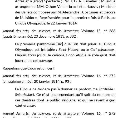
Actes et à grand Spectacle ; Par J.-G.-A. Cuvelier ; Musique
arrangée par MM. Othon Vanderbrock et d'Haussy ; Musique
des Ballets composée par M. Alexandre ; Costumes et Décors
de M. Isidore ; Représentée, pour la premiere fois, à Paris, au
Cirque Olympique, le 22 Janvier 1814.
Journal des arts, des sciences, et de littérature
, Volume 15, n° 266
(quatrième année), 20 décembre 1813, p. 382 :
La première pantomine [sic] que l'on doit jouer au Cirque
Olympique est intitulée :
Saint Hubert
, ou
le Cerf miraculeux
.
Depuis trois jours, le célèbre Coco étudie le rôle qu'il doit
jouer dans cet ouvrage.
Rappelons que Coco est un cerf.
Journal des arts, des sciences, et de littérature
, Volume 16, n° 272
(cinquième année), 20 janvier 1814, p. 93 :
Le Cirque ne tardera pas à donner sa pantomime, intitulée :
Saint-Hubert
. Ce n'est pas cependant qu'il soit du nombre de
ces théâtres dont le public s'eloigne, et qui ne savent
à quel
saint se vouer
.
Journal des arts, des sciences, et de littérature
, Volume 16, n° 272