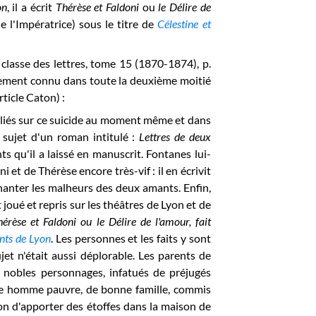
on
, il a écrit
Thérèse et Faldoni
ou
le Délire de
e l'Impératrice) sous le titre de
Célestine et
, classe des lettres, tome 15 (1870-1874), p.
rgement connu dans toute la deuxième moitié
article Caton)
:
bliés sur ce suicide au moment même et dans
e sujet d'un roman intitulé :
Lettres de deux
s qu'il a laissé en manuscrit. Fontanes lui-
et de Thérèse encore très-vif : il en écrivit
chanter les malheurs des deux amants. Enfin,
oué et repris sur les théâtres de Lyon et de
hérèse et Faldoni ou le Délire de l'amour, fait
nts de Lyon
. Les personnes et les faits y sont
ujet n'était aussi déplorable. Les parents de
e nobles personnages, infatués de préjugés
une homme pauvre, de bonne famille, commis
ion d'apporter des étoffes dans la maison de