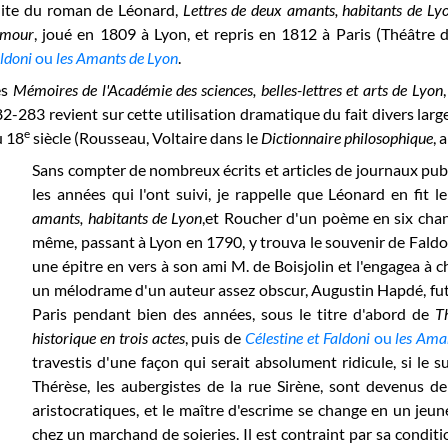
uite du roman de Léonard,
Lettres de deux amants, habitants de Ly
amour
, joué en 1809 à Lyon, et repris en 1812 à Paris (Théâtre d
ldoni
ou
les Amants de Lyon
.
es
Mémoires de l'Académie des sciences, belles-lettres et arts de Lyon
2-283 revient sur cette utilisation dramatique du fait divers la
e
u 18
siècle (Rousseau, Voltaire dans le
Dictionnaire philosophique
, 
Sans compter de nombreux écrits et articles de journaux pu
les années qui l'ont suivi, je rappelle que Léonard en fit l
amants, habitants de Lyon
,et Roucher d'un poème en six chant
même, passant à Lyon en 1790, y trouva le souvenir de Faldoni 
une épitre en vers à son ami M. de Boisjolin et l'engagea à 
un mélodrame d'un auteur assez obscur, Augustin Hapdé, fut j
Paris pendant bien des années, sous le titre d'abord de
T
historique en trois actes
, puis de
Célestine et Faldoni
ou
les Ama
travestis d'une façon qui serait absolument ridicule, si le s
Thérèse, les aubergistes de la rue Sirène, sont devenus d
aristocratiques, et le maître d'escrime se change en un je
chez un marchand de soieries. Il est contraint par sa condit