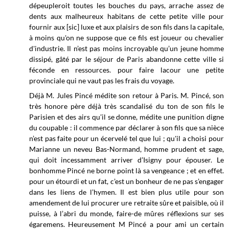
dépeupleroit toutes les bouches du pays, arrache assez de
dents aux malheureux habitans de cette petite ville pour
fournir aux [sic] luxe et aux plaisirs de son fils dans la capitale,
à moins qu'on ne suppose que ce fils est joueur ou chevalier
d'industrie. Il n’est pas moins incroyable qu’un jeune homme
dissipé, gâté par le séjour de Paris abandonne cette ville si
féconde en ressources. pour faire lacour une petite
provinciale qui ne vaut pas les frais du voyage.
Déjà M. Jules Pincé médite son retour à Paris. M. Pincé, son
très honore père déjà très scandalisé du ton de son fils le
Parisien et des airs qu’il se donne, médite une punition digne
du coupable : il commence par déclarer à son fils que sa nièce
n’est pas faite pour un écervelé tel que lui ; qu'il a choisi pour
Marianne un neveu Bas-Normand, homme prudent et sage,
qui doit incessamment arriver d’Isigny pour épouser. Le
bonhomme Pincé ne borne point là sa vengeance ; et en effet.
pour un étourdi et un fat, c’est un bonheur de ne pas s’engager
dans les liens de l’hymen. Il est bien plus utile pour son
amendement de lui procurer ure retraite sûre et paisible, où il
puisse, à l’abri du monde, faire-de mûres réflexions sur ses
égaremens. Heureusement M Pincé a pour ami un certain