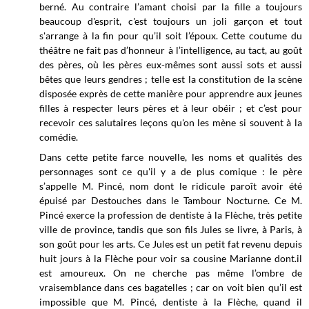
berné. Au contraire l’amant choisi par la fille a toujours
beaucoup d'esprit, c'est toujours un joli garçon et tout
s'arrange à la fin pour qu’il soit l’époux. Cette coutume du
théâtre ne fait pas d’honneur à l’intelligence, au tact, au goût
des pères, où les pères eux-mêmes sont aussi sots et aussi
bêtes que leurs gendres ; telle est la constitution de la scène
disposée exprès de cette manière pour apprendre aux jeunes
filles à respecter leurs pères et à leur obéir ; et c’est pour
recevoir ces salutaires leçons qu'on les mène si souvent à la
comédie.
Dans cette petite farce nouvelle, les noms et qualités des
personnages sont ce qu'il y a de plus comique : le père
s’appelle M. Pincé, nom dont le ridicule paroît avoir été
épuisé par Destouches dans le Tambour Nocturne. Ce M.
Pincé exerce la profession de dentiste à la Flèche, très petite
ville de province, tandis que son fils Jules se livre, à Paris, à
son goût pour les arts. Ce Jules est un petit fat revenu depuis
huit jours à la Flèche pour voir sa cousine Marianne dont.il
est amoureux. On ne cherche pas même l’ombre de
vraisemblance dans ces bagatelles ; car on voit bien qu’il est
impossible que M. Pincé, dentiste à la Flèche, quand il