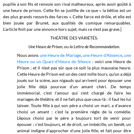
pupille à son fils et renvoie son rival malheureux, après avoir goûté à
une heure de prison. Cette fin se justifie de ce que « la bêtise est un
des plus grands ressorts des farces ». Cette farce est drôle, et elle est
bien jouée par Brunet, aux qualités de comique remarquables.
L’article finit par une annonce hors sujet, mais ce n’est pas grave.]
THÉÂTRE DES VARIÉTÉS.
Une Heure de Prison
, ou
la Lettre de Recommandation
.
Nous avons
une Heure de Mariage
,
une Heure d'Absence
,
une
Heure ou un Quart-d'Heure de Silence
: voici une Heure de
Prison ; et il n'est pas sûr que ce soit la plus mauvaise heure.
Cette Heure de Prison est un des cent mille tours, qu'on a déjà
joués sur la scène, aux nigauds qui arrivent pour épouser une
jolie fille déjà pourvue d’un amant chéri. De temps
immémorial, c'est l’amour qui s'est chargé de faire les
mariages de théâtre, et il ne fait plus que ceux-là : il faut les lui
laisser. Toute fille à qui son père a choisi un mari, a d'avance
choisi un amant : c’est la première règle de la comédie.
L'époux choisi par le père a toujours tort de venir pour
épouser ; c'est toujours, et de droit, un imbécille, un benêt, un
animal indigne d'approcher d'une jolie fille, et fait pour être