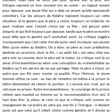
intirgue reprend un tour souvent mis en scène : un nigaud venant
pour épouser une jeune fille qui a déjà un amant qu’elle épouserait
volontiers. Car les amours de théâtre reposent toujours sur cette
situation, et le gendre que le père a choisi, toujours un imbécile, ne
peut rivaliser avec l’amant choisi par sa fille , joli garçon plein
d’esprit, et qui finit toujours par épouser, tandis que le père se montre
aussi bête que le gendre qu’il souhaitait avoir. Le critique suggère
ironiquement que c’est cette morale qu’on veut inculquer aux jeunes
filles qu’on mène au théâtre. On a donc un père au nom prédestiné,
dentiste en province, dont le fils, « un petit fat » est venu chez son
père voir sa cousine, dont le père est le tuteur. Le critique voit là un
amas d’invraisemblances selon une conception du vraisemblable au
théâtre qu’il est permis de ne pas partager. Mais le père a choisi un
autre que son fils pour marier sa pupille. Pour l’évincer, le jeune
homme utilise sa ruse : au lieu de remettre lui-même à la prison la
lettre demandant de retenir le porteur, il y envoie son rival, qui se
retrouve en prison. Autre invraisemblance : le concierge de la prison
retient sans mandat un homme sur la recommandation d’un ami. Il
faut bien finir la pièce, et c’est ce que le critique voit comme un
changement de caractère du père qui met fin à l’intrigue : il devient
aussi sot que celui qu’il s’était choisi comme gendre, et il donne sa