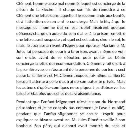
Clément, homme assez mal nommé, lequel est concierge de la
prison de la Flèche : il charge son fils de remettre à ce
Clément une lettre dans laquelle il le recommande aux bontés
et à l’attention de son ami le concierge. Mais le fils, à qui le
message et l’homme qui en est l’objet inspirent quelque
défiance, charge un autre du soin d’aller à la prison remettre
une lettre aussi suspecte ; et quel est cet autre, sinon le sot, le
niais, le Jocrisse arrivant d'Isigny pour épouser Marianne. M.
Jules lui persuade de courir à la prison, avant même de voir
son oncle, avant de se débotter, pour porter au bénin
concierge la lettre de recommandation. Clément y fait droit: à
la première vue, en s'assurant de la personne du porteur : ceci
passe la raillerie ; et M. Clément expose lui-même sa liberté,
lorsqu’il attente à celle d'autrui de son autorité privée. Mais
les auteurs d’opéra-comiques ne se piquent ps d’observer les
lois d el’Etat plus que celles de la vraisemblance.
Pendant que Fanfant-Mignonnet (c'est le nom du Normand
prisonnier; et je ne conçois pas comment je l’avois oublié),
pendant que Fanfan-Mignonnet se creuse l'esprit pour
expliquer sa bizarre aventure, M. Jules Pincé travaille à son
bonheur. Son père, qui d'abord avoit montré du sens et