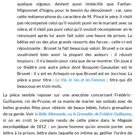
quelque vigueur, devient aussi imbécille que Fanfan-
Mignonnet d’Isigny. pour le besoin du dénoûment : car, sans
cette métamorphose du caractère de M. Pincé le père, il n’eût
pas récompensé celui qu’il vouloit punir en le mariant avec sa
nièce, et il n'eût pas puni celui qu’il vouloit récompenser en le
renvoyant après lui avoir fait subir une heure de prison. La
bêtise est un des plus grands ressorts des farces : celle-ci-est
réjouissante ; Brunet la fait beaucoup valoir. Brunet a ce que
voudroient bien avoir la plupart des auteurs : il réussit
toujours ; il n'a besoin pour cela que de se montrer. On joue à
ce théâtre une autre pièce dont Bosquier-Gavaudan est le
Brunet : il y est en Arlequin ce que Brunet est en Jocrisse. La
pièce a pour titre :
Le Vin, le Jeu et les Femmes
; titre qui dit
beaucoup en trois mots.
La pièce semble reposer sur une anecdote concernant Frédéric-
Guillaume, roi de Prusse, et sa manie de marier ses soldats avec de
belles grandes filles pour obtenir de beaux bébés, futurs grenadiers
de sa garde. Voir
la Belle Allemande,
ou
le Grenadier de Frédéric-Guillaume
,
si on en croit le compte rendu de cette pièce dans le
Magasin
encyclopédique
de 1812 : un jeune homme qu'on envoie porter une
lettre à la prison, lettre dans laquelle on intime au geôlier l'ordre de