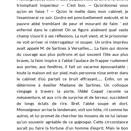
triomphant inspecteur — C’est bon. — Qu’ordonnez vous
qu’on en fasse ? — Qu’on le mette dans mon cabinet, je
l'examinerai ce soir. L’ordre est ponctuellement exécuté, et le
pauvre abbé tremblant de peur et mourant de faim ' est
enfermé dans le cabinet On se figure aisément quel vaste
champ s’ouvrit à ses réflexions. La nuit vient, et le prisonnier
ne voit arriver ni interrogateur ni souper. Un ordre imprévu
avait appelé M. de Sartines à Versailles..... La faim qui donne
du courage aux plus poltrons et qui souvent l’ôte aux plus
braves, la faim inspire à l’abbé l’audace de frapper rudement
aux portes, aux fenêtres, il fait un vacarme épouvantable ;
toute la maison est sur pied, mais personne n’ose entrer dans
le cabinet d’où partait ce bruit effrayant...... Enfin, on se
détermine à éveiller Madame de Sartines. Un colloque
s’engage à travers la porte,
l’Abbé Coquet
raconte sa
mésaventure, et aux cris de surprise et de terreur, succèdent
de longs éclats de rire. Bref, l’abbé soupe et dort.
Monseigneur arrise le lendemain, voit son hôte, rit comme les
autres, et lui promet de chercher les moyens de ne lui laisser
qu’un souvenir agréable de ce
quiproquo
. Cette circonstance
aurait pu faire la fortune d’un homme d’esprit. Mais le bon