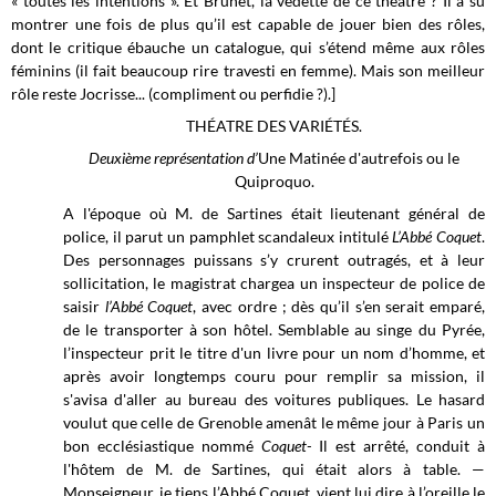
« toutes les intentions ». Et Brunet, la vedette de ce théâtre ? Il a su
montrer une fois de plus qu’il est capable de jouer bien des rôles,
dont le critique ébauche un catalogue, qui s’étend même aux rôles
féminins (il fait beaucoup rire travesti en femme). Mais son meilleur
rôle reste Jocrisse... (compliment ou perfidie ?).]
THÉATRE DES VARIÉTÉS.
Deuxième représentation d’
Une
Matinée d'autrefois ou le
Quiproquo.
A l'époque où M. de Sartines était lieutenant général de
police, il parut un pamphlet scandaleux intitulé
L’Abbé Coquet
.
Des personnages puissans s’y crurent outragés, et à leur
sollicitation, le magistrat chargea un inspecteur de police de
saisir
l’Abbé Coquet
, avec ordre ; dès qu’il s’en serait emparé,
de le transporter à son hôtel.
Semblable au singe du Pyrée,
l’inspecteur prit le titre d'un livre pour un nom d’homme, et
après avoir longtemps couru pour remplir sa mission, il
s'avisa d'aller au bureau des voitures publiques. Le hasard
voulut que celle de Grenoble amenât le même jour à Paris un
bon ecclésiastique nommé
Coquet-
Il est arrêté, conduit à
l'hôtem de M. de Sartines, qui était alors à table. —
Monseigneur, je tiens l’Abbé Coquet, vient lui dire à l’oreille le