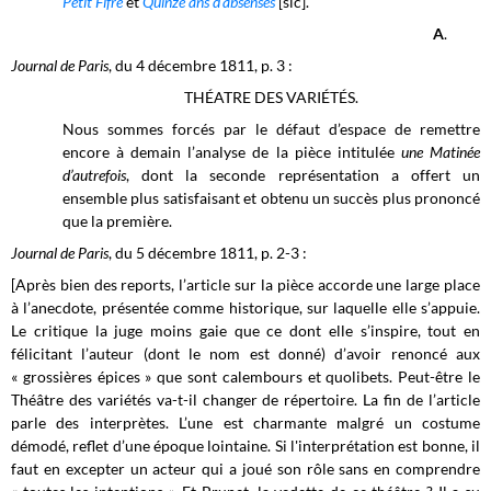
Petit Fifre
et
Quinze ans d’absenses
[sic]
.
A
.
Journal de Paris
, du 4 décembre 1811, p. 3 :
THÉATRE DES VARIÉTÉS.
Nous sommes forcés par le défaut d’espace de remettre
encore à demain l’analyse de la pièce intitulée
une Matinée
d’autrefois
, dont la seconde représentation a offert un
ensemble plus satisfaisant et obtenu un succès plus prononcé
que la première.
Journal de Paris
, du 5 décembre 1811, p. 2-3 :
[Après bien des reports, l’article sur la pièce accorde une large place
à l’anecdote, présentée comme historique, sur laquelle elle s’appuie.
Le critique la juge moins gaie que ce dont elle s’inspire, tout en
félicitant l’auteur (dont le nom est donné) d’avoir renoncé aux
« grossières épices » que sont calembours et quolibets. Peut-être le
Théâtre des variétés va-t-il changer de répertoire. La fin de l’article
parle des interprètes. L’une est charmante malgré un costume
démodé, reflet d’une époque lointaine. Si l'interprétation est bonne, il
faut en excepter un acteur qui a joué son rôle sans en comprendre