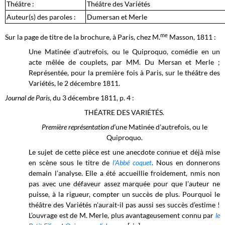
Théâtre :
Théâtre des Variétés
Auteur(s) des paroles :
Dumersan et Merle
me
Sur la page de titre de la brochure, à Paris, chez M.
Masson, 1811 :
Une Matinée d’autrefois, ou le Quiproquo, comédie en un
acte mêlée de couplets, par MM. Du Mersan et Merle ;
Représentée, pour la première fois à Paris, sur le théâtre des
Variétés, le 2 décembre 1811.
Journal de Paris
, du 3 décembre 1811, p. 4 :
THÉATRE DES VARIÉTÉS.
Première représentation d’
une Matinée d’autrefois, ou le
Quiproquo.
Le sujet de cette pièce est une anecdote connue et déjà mise
en scène sous le titre de
l'Abbé coquet
. Nous en donnerons
demain l’analyse. Elle a été accueillie froidement, nmis non
pas avec une défaveur assez marquée pour que l’auteur ne
puisse, à la rigueur, compter un succès de plus. Pourquoi le
théâtre des Variétés n'aurait-il pas aussi ses succès d’estime !
L’ouvrage est de M. Merle, plus avantageusement connu par
le