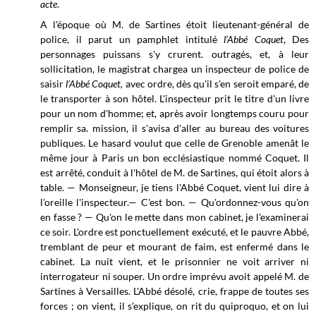
acte
.
A l'époque où M. de Sartines étoit lieutenant-général de
police, il parut un pamphlet intitulé
l’Abbé Coquet
, Des
personnages puissans s'y crurent. outragés, et, à leur
sollicitation, le magistrat chargea un inspecteur de police de
saisir
l’Abbé Coquet,
avec ordre, dès qu'il s'en seroit emparé, de
le transporter à son hôtel. L'inspecteur prit le titre d'un livre
pour un nom d'homme; et, après avoir longtemps couru pour
remplir sa. mission, il s'avisa d'aller au bureau des voitures
publiques. Le hasard voulut que celle de Grenoble amenât le
même jour à Paris un bon ecclésiastique nommé Coquet. Il
est arrêté, conduit à l'hôtel de M. de Sartines, qui étoit alors à
table. — Monseigneur, je tiens l'Abbé Coquet, vient lui dire à
l'oreille l'inspecteur.— C'est bon. — Qu'ordonnez-vous qu'on
en fasse ? — Qu'on le mette dans mon cabinet, je l'examinerai
ce soir. L'ordre est ponctuellement exécuté, et le pauvre Abbé,
tremblant de peur et mourant de faim, est enfermé dans le
cabinet. La nuit vient, et le prisonnier ne voit arriver ni
interrogateur ni souper. Un ordre imprévu avoit appelé M. de
Sartines à Versailles. L'Abbé désolé, crie, frappe de toutes ses
forces ; on vient, il s'explique, on rit du quiproquo, et on lui