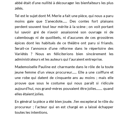
abbé était d’une nullité à décourager les bienfaiteurs les plus
zélés.
Tel est le sujet dont M. Merle a fait une pièce, qui nous a paru
moins gaie que 1’anecdote...... Des contes fort plaisans
perdent souvent tout leur mérite à la scène ; on voit portant
lui savoir gré de n'avoir assaisonné son ouvrage ni de
calembougs ni de quolibets, ni d’aucunes de ces grossières
épices dont les habitués de ce théâtre ont paru si friands.
Serait-ce l’annonce d’une réforme dans le répertoire des
Variétés ? Nous en féliciterions bien sincèrement les
administrateurs et les auteurs qui l’auraient entreprise.
Mademoiselle Pauline est charmante dans le rôle de la toute
jeune femme d’un vieux procureur...... Elle a une coiffure et
une robe qui datent de cinquante ans au moins ; mais elle
prouve que sous le costume qui nous paraît si ridicule
aujourd’hui, nos grand-mères pouvaient être jolies........ quand
elles étaient jolies.
En général la pièce a été bien jouée. J’en excepterai le rôle du
procureur ; l’acteur qui en est chargé en a laissé échapper
toutes les intentions.