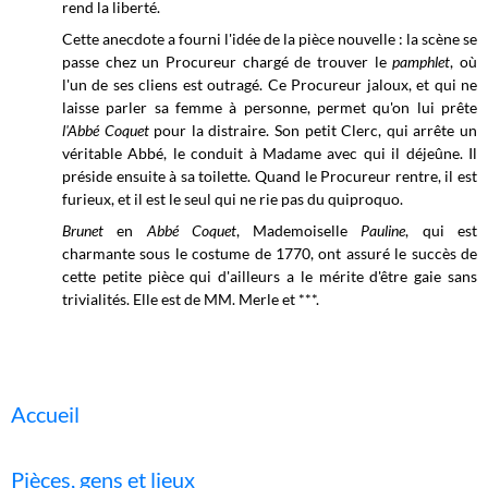
rend la liberté.
Cette anecdote a fourni l'idée de la pièce nouvelle : la scène se
passe chez un Procureur chargé de trouver le
pamphlet
, où
l'un de ses cliens est outragé. Ce Procureur jaloux, et qui ne
laisse parler sa femme à personne, permet qu'on lui prête
l'Abbé Coquet
pour la distraire. Son petit Clerc, qui arrête un
véritable Abbé, le conduit à Madame avec qui il déjeûne. Il
préside ensuite à sa toilette. Quand le Procureur rentre, il est
furieux, et il est le seul qui ne rie pas du quiproquo.
Brunet
en
Abbé Coquet
, Mademoiselle
Pauline
, qui est
charmante sous le costume de 1770, ont assuré le succès de
cette petite pièce qui d'ailleurs a le mérite d'être gaie sans
trivialités. Elle est de MM. Merle et ***.
Accueil
Pièces, gens et lieux