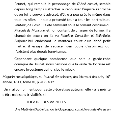
Brunet, qui remplit le personnage de
l’Abbé coquet
, semble
depuis long-temps s’attacher à repousser l’injuste reproche
qu’on lui a souvent adressé, d’être à peu près le même dans
tous les rôles. Il nous a présenté tour-à-tour les portraits du
Vautour
, de
Pépin
. Il a été sémillant sous le brillant costume du
Marquis de Moncade
, et non content de changer de forme, il a
changé de sexe : on l’a vu
Paladine
,
Cendrillon et Belle-Belle
.
Aujourd’hui endossant le manteau court d’un abbé petit
maître, il essaye de retracer uen copie d’originaux qui
n’existent plus depuis long-temps.
Cependant quelque nombreuse que soit la garde-robe
comique de Brunet, nous pensons que la veste de Jocrisse est
encore le costume qui lui sied le mieux.
e
Magasin encyclopédique, ou Journal des sciences, des lettres et des arts
, 16
année, 1811, tome VI, p. 408-409 :
[Un vrai compliment pour cette pièce et ses auteurs : elle « a le mérite
d'être gaie sans trivialités ».]
THÉATRE DES VARIÉTÉS.
Une Matinée d'Autrefois,
ou
le Quiproquo, comédie-vaudeville en un