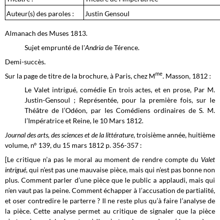
Auteur(s) des paroles :
Justin Gensoul
Almanach des Muses 1813.
Sujet emprunté de l'
Andria
de Térence.
Demi-succès.
me
Sur la page de titre de la brochure, à Paris, chez M
. Masson, 1812 :
Le Valet intrigué, comédie En trois actes, et en prose, Par M.
Justin-Gensoul ; Représentée, pour la première fois, sur le
Théâtre de l’Odéon, par les Comédiens ordinaires de S. M.
l’Impératrice et Reine, le 10 Mars 1812.
Journal des arts, des sciences et de la littérature
, troisième année, huitième
volume, n° 139, du 15 mars 1812 p. 356-357 :
[Le critique n’a pas le moral au moment de rendre compte du
Valet
intrigué
, qui n’est pas une mauvaise pièce, mais qui n’est pas bonne non
plus. Comment parler d’une pièce que le public a applaudi, mais qui
n’en vaut pas la peine. Comment échapper à l’accusation de partialité,
et oser contredire le parterre ? Il ne reste plus qu’à faire l’analyse de
la pièce. Cette analyse permet au critique de signaler que la pièce