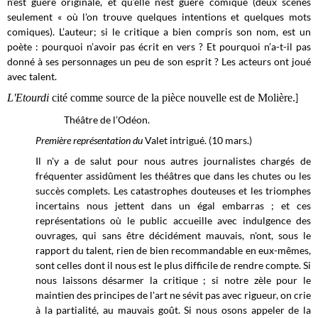
n’est guère originale, et qu’elle n’est guère comique (deux scènes
seulement « où l'on trouve quelques intentions et quelques mots
comiques). L’auteur; si le critique a bien compris son nom, est un
poète : pourquoi n’avoir pas écrit en vers ? Et pourquoi n’a-t-il pas
donné à ses personnages un peu de son esprit ? Les acteurs ont joué
avec talent.
L'Etourdi
cité comme source de la pièce nouvelle est de Molière.
]
Théâtre de l’Odéon.
Première représentation du
Valet intrigué. (10 mars.)
Il n'y a de salut pour nous autres journalistes chargés de
fréquenter assidûment les théâtres que dans les chutes ou les
succès complets. Les catastrophes douteuses et les triomphes
incertains nous jettent dans un égal embarras ; et ces
représentations où le public accueille avec indulgence des
ouvrages, qui sans être décidément mauvais, n'ont, sous le
rapport du talent, rien de bien recommandable en eux-mêmes,
sont celles dont il nous est le plus difficile de rendre compte. Si
nous laissons désarmer la critique ; si notre zèle pour le
maintien des principes de l'art ne sévit pas avec rigueur, on crie
à la partialité, au mauvais goût. Si nous osons appeler de la