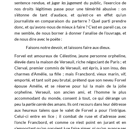
sentence rendue, et
juger les jugement
du public, l'exercice de
nos droits légitimes passe pour une témérité abusive : on
s'étonne de tant d'audace, et qu'est-ce en effet qu'un
journaliste en comparaison du parterre ? Quel parti prendre
donc, et qu'avons-nous de mieux à faire ? C'est en pareil cas, ce
me semble, de nous borner à donner l'analise de l'ouvrage, et
de nous dire avec le poëte :
Faisons notre devoir, et laissons faire aux dieux.
Forvel est amoureux de Célestine, jeune personne orpheline,
élevée dans la maison de Verseuil, riche négociant de Paris ; et
Clerval, premier commis de Verseuil, est épris, à son insu, des
charmes d'Amélie, sa fille ; mais Francbord, vieux marin, vif,
emporté, et tant soit peu brutal, prétend que son neveu Forvel
épouse Amélie, et se réserve pour lui la main de la jolie
orpheline. Verseuil, son ancien ami, et l'homme le plus
accommodant du monde, consent à tout, ce qui dérange un
peu la
partie carrée
des amans. Ils ont recours dans leur détresse
aux heureux talens que le valet de Forvel a pour l'intrigue.
Celui-ci entre en lice ; il combat de ruse et d'adresse avec
l'oncle Francbord, et comme ce n'est point en jurant et en
s'emportant qu'on parvient à se faire aimer, ni qu'on avance ses