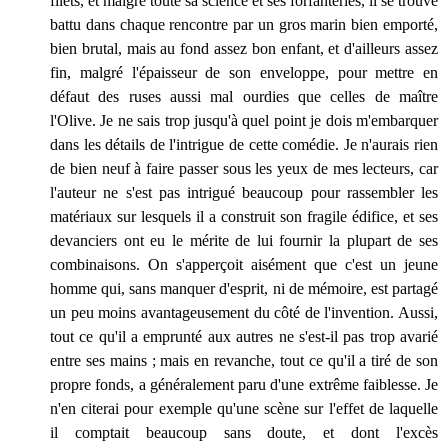
filets, et malgré toute sa science et ses forfanteries, il se trouve
battu dans chaque rencontre par un gros marin bien emporté,
bien brutal, mais au fond assez bon enfant, et d'ailleurs assez
fin, malgré l'épaisseur de son enveloppe, pour mettre en
défaut des ruses aussi mal ourdies que celles de maître
l'Olive. Je ne sais trop jusqu'à quel point je dois m'embarquer
dans les détails de l'intrigue de cette comédie. Je n'aurais rien
de bien neuf à faire passer sous les yeux de mes lecteurs, car
l'auteur ne s'est pas intrigué beaucoup pour rassembler les
matériaux sur lesquels il a construit son fragile édifice, et ses
devanciers ont eu le mérite de lui fournir la plupart de ses
combinaisons. On s'apperçoit aisément que c'est un jeune
homme qui, sans manquer d'esprit, ni de mémoire, est partagé
un peu moins avantageusement du côté de l'invention. Aussi,
tout ce qu'il a emprunté aux autres ne s'est-il pas trop avarié
entre ses mains ; mais en revanche, tout ce qu'il a tiré de son
propre fonds, a généralement paru d'une extrême faiblesse. Je
n'en citerai pour exemple qu'une scène sur l'effet de laquelle
il comptait beaucoup sans doute, et dont l'excès