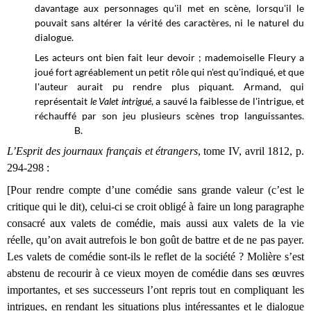
davantage aux personnages qu'il met en scène, lorsqu'il le
pouvait sans altérer la vérité des caractères, ni le naturel du
dialogue.
Les acteurs ont bien fait leur devoir ; mademoiselle Fleury a
joué fort agréablement un petit rôle qui n'est qu'indiqué, et que
l'auteur aurait pu rendre plus piquant. Armand, qui
représentait
le Valet intrigué
, a sauvé la faiblesse de l'intrigue, et
réchauffé par son jeu plusieurs scènes trop languissantes.
B.
L’Esprit des journaux français et étrangers
, tome IV, avril 1812, p.
294-298 :
[Pour rendre compte d’une comédie sans grande valeur (c’est le
critique qui le dit), celui-ci se croit obligé à faire un long paragraphe
consacré aux valets de comédie, mais aussi aux valets de la vie
réelle, qu’on avait autrefois le bon goût de battre et de ne pas payer.
Les valets de comédie sont-ils le reflet de la société ? Molière s’est
abstenu de recourir à ce vieux moyen de comédie dans ses œuvres
importantes, et ses successeurs l’ont repris tout en compliquant les
intrigues, en rendant les situations plus intéressantes et le dialogue