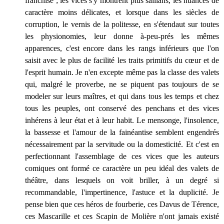
franchise ; les vices s'y montrent plus saillans, les nuances de
caractère moins délicates, et lorsque dans les siècles de
corruption, le vernis de la politesse, en s'étendaut sur toutes
les physionomies, leur donne à-peu-prés les mêmes
apparences, c'est encore dans les rangs inférieurs que l'on
saisit avec le plus de facilité les traits primitifs du cœur et de
l'esprit humain. Je n'en excepte même pas la classe des valets
qui, malgré le proverbe, ne se piquent pas toujours de se
modeler sur leurs maîtres, et qui dans tous les temps et chez
tous les peuples, ont conservé des penchans et des vices
inhérens à leur état et à leur habit. Le mensonge, l'insolence,
la bassesse et l'amour de la fainéantise semblent engendrés
nécessairement par la servitude ou la domesticité. Et c'est en
perfectionnant l'assemblage de ces vices que les auteurs
comiques ont formé ce caractère un peu idéal des valets de
théâtre, dans lesquels on voit briller, à un degré si
recommandable, l'impertinence, l'astuce et la duplicité. Je
pense bien que ces héros de fourberie, ces Davus de Térence,
ces Mascarille et ces Scapin de Molière n'ont jamais existé