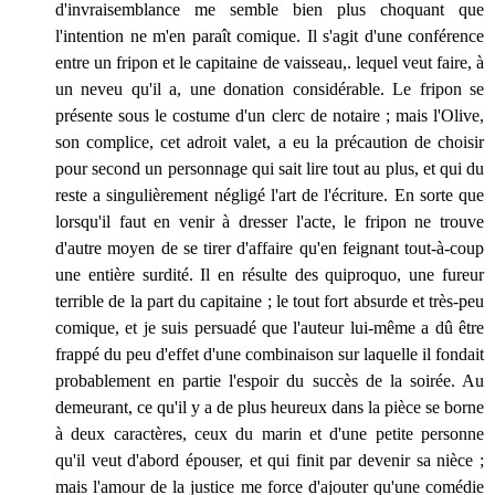
d'invraisemblance me semble bien plus choquant que
l'intention ne m'en paraît comique. Il s'agit d'une conférence
entre un fripon et le capitaine de vaisseau,. lequel veut faire, à
un neveu qu'il a, une donation considérable. Le fripon se
présente sous le costume d'un clerc de notaire ; mais l'Olive,
son complice, cet adroit valet, a eu la précaution de choisir
pour second un personnage qui sait lire tout au plus, et qui du
reste a singulièrement négligé l'art de l'écriture. En sorte que
lorsqu'il faut en venir à dresser l'acte, le fripon ne trouve
d'autre moyen de se tirer d'affaire qu'en feignant tout-à-coup
une entière surdité. Il en résulte des quiproquo, une fureur
terrible de la part du capitaine ; le tout fort absurde et très-peu
comique, et je suis persuadé que l'auteur lui-même a dû être
frappé du peu d'effet d'une combinaison sur laquelle il fondait
probablement en partie l'espoir du succès de la soirée. Au
demeurant, ce qu'il y a de plus heureux dans la pièce se borne
à deux caractères, ceux du marin et d'une petite personne
qu'il veut d'abord épouser, et qui finit par devenir sa nièce ;
mais l'amour de la justice me force d'ajouter qu'une comédie