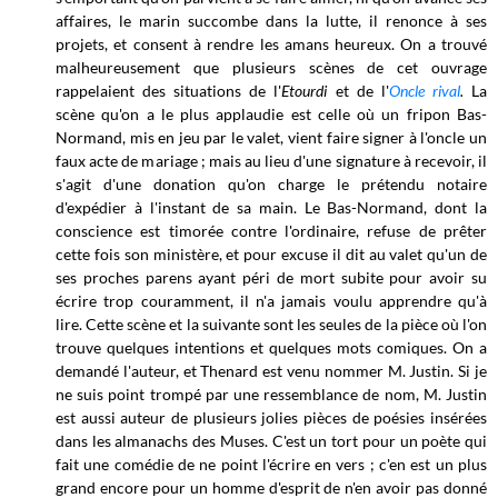
affaires, le marin succombe dans la lutte, il renonce à ses
projets, et consent à rendre les amans heureux. On a trouvé
malheureusement que plusieurs scènes de cet ouvrage
rappelaient des situations de l'
Etourdi
et de l'
Oncle rival
.
La
scène qu'on a le plus applaudie est celle où un fripon Bas-
Normand, mis en jeu par le valet, vient faire signer à l'oncle un
faux acte de mariage ; mais au lieu d'une signature à recevoir, il
s'agit d'une donation qu'on charge le prétendu notaire
d'expédier à l'instant de sa main. Le Bas-Normand, dont la
conscience est timorée contre l'ordinaire, refuse de prêter
cette fois son ministère, et pour excuse il dit au valet qu'un de
ses proches parens ayant péri de mort subite pour avoir su
écrire trop couramment, il n'a jamais voulu apprendre qu'à
lire. Cette scène et la suivante sont les seules de la pièce où l'on
trouve quelques intentions et quelques mots comiques. On a
demandé l'auteur, et Thenard est venu nommer M. Justin. Si je
ne suis point trompé par une ressemblance de nom, M. Justin
est aussi auteur de plusieurs jolies pièces de poésies insérées
dans les almanachs des Muses. C'est un tort pour un poète qui
fait une comédie de ne point l'écrire en vers ; c'en est un plus
grand encore pour un homme d'esprit de n'en avoir pas donné