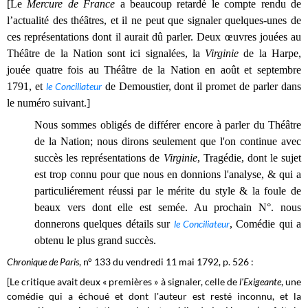
[Le
Mercure de France
a beaucoup retardé le compte rendu de
l’actualité des théâtres, et il ne peut que signaler quelques-unes de
ces représentations dont il aurait dû parler. Deux œuvres jouées au
Théâtre de la Nation sont ici signalées, la
Virginie
de la Harpe,
jouée quatre fois au Théâtre de la Nation en août et septembre
1791, et
le Conciliateur
de Demoustier, dont il promet de parler dans
le numéro suivant.]
Nous sommes obligés de différer encore à parler du Théâtre
de la Nation; nous dirons seulement que l'on continue avec
succès les représentations de
Virginie
, Tragédie, dont le sujet
est trop connu pour que nous en donnions l'analyse, & qui a
particuliérement réussi par le mérite du style & la foule de
beaux vers dont elle est semée. Au prochain N°. nous
donnerons quelques détails sur
le Conciliateur
, Comédie qui a
obtenu le plus grand succès.
Chronique de Paris
, n° 133 du vendredi 11 mai 1792, p. 526 :
[Le critique avait deux « premières » à signaler, celle de
l'Exigeante
, une
comédie qui a échoué et dont l'auteur est resté inconnu, et la