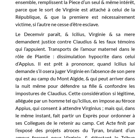
ensemble, remplissent la Piece d’un seul & même intérêt,
parce que le sort de Virginie est attaché à celui de la
République, & que la premiere est nécessairement
victime, si l’autre ne cesse d’être esclave.
Le Decemvir paraît, & Icilius, Virginie & sa mere
demandent justice contre Claudius & les faux témoins
qui l’appuient. Transports de l’amour maternel dans le
rôle de Plantie : dissimulation hypocrite dans celui
d’Appius. Il est prêt à prononcer, quand Icilius lui
demande s’il osera juger Virginie en l’absence de son pere
qui est au camp du Mont Algide, & qui peut arriver dans
la nuit même pour défendre sa fille & confondre les
impostures de Claudius. Cette considération si légitime,
alléguée par un homme tel qu’Icilius, en impose au féroce
Appius, qui consent à attendre Virginius ; mais qui, dans
le même instant, fait partir un Exprès pour ordonner à
ses Collegues de le retenir au camp. Cet Acte finit par
l’exposé des projets atroces du Tyran, brulant d’un
amour forcené pour Virginie, & détestant le Tribun