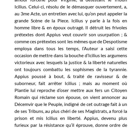
Icilius. Celui-ci, résolu de le démasquer ouvertement, a,
au 3me Acte, un entretien avec lui, qu’on peut appeler la
grande Scène de la Piece. Icilius y parle à la fois en
homme libre & en époux outragé. Il détruit les frivoles
prétextes dont Appius veut couvrir son usurpation ; &
comme ces prétextes sont les mêmes que de Despotisme
employa dans tous les temps, l’Auteur a saisi cette
occasion de mettre dans la bouche d’Icilius les argumens
victorieux avec lesquels la justice & la liberté naturelles
ont toujours combattu les sophismes de la tyrannie.
Appius poussé à bout, & traité de ravisseur & de
suborneur, fait arrêter Icilius ; mais au moment où
Plantie lui reproche d’oser mettre aux fers un Citoyen
Romain qui réclame son épouse, on vient annoncer au
Décemvir que le Peuple, indigné de cet outrage fait à un
de ses Tribuns, au plus chéri de ses Magistrats, a forcé la
prison et mis Icilius en liberté. Appius, devenu plus
furieux par la résistance qu’il éprouve, donne ordre de