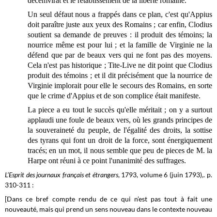
décemvirat et le rétablissement de la liberté romaine.
Un seul défaut nous a frappés dans ce plan, c'est qu'Appius
doit paraître juste aux yeux des Romains ; car enfin, Clodius
soutient sa demande de preuves : il produit des témoins; la
nourrice même est pour lui ; et la famille de Virginie ne la
défend que par de beaux vers qui ne font pas des moyens.
Cela n'est pas historique ; Tite-Live ne dit point que Clodius
produit des témoins ; et il dit précisément que la nourrice de
Virginie implorait pour elle le secours des Romains, en sorte
que le crime d'Appius et de son complice était manifeste.
La piece a eu tout le succès qu'elle méritait ; on y a surtout
applaudi une foule de beaux vers, où les grands principes de
la souveraineté du peuple, de l'égalité des droits, la sottise
des tyrans qui font un droit de la force, sont énergiquement
tracés; en un mot, il nous semble que peu de pieces de M. la
Harpe ont réuni à ce point l'unanimité des suffrages.
L’Esprit des journaux français et étrangers
, 1793, volume 6 (juin 1793),. p.
310-311 :
[Dans ce bref compte rendu de ce qui n’est pas tout à fait une
nouveauté, mais qui prend un sens nouveau dans le contexte nouveau