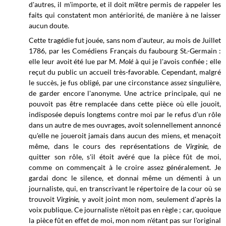
d'autres, il m'importe, et il doit m'être permis de rappeler les
faits qui constatent mon antériorité
,
de manière à ne laisser
aucun doute.
Cette tragédie fut jouée, sans nom d'auteur, au mois de Juillet
1786, par les Comédiens Français du faubourg St.-Germain :
elle leur avoit été lue par M.
Molé
à qui je l'avois confiée ; elle
reçut du public un accueil très-favorable. Cependant, malgré
le succès, je fus obligé, par une circonstance assez singulière,
de garder encore l'anonyme. Une actrice principale, qui ne
pouvoit pas être remplacée dans cette pièce où elle jouoit,
indisposée depuis longtems contre moi par le refus d'un rôle
dans un autre de mes ouvrages, avoit solennellement annoncé
qu'elle ne joueroit jamais dans aucun des miens, et menaçoit
même, dans le cours des représentations de
Virginie,
de
quitter son rôle, s'il étoit avéré que la pièce fût de moi,
comme on commençait à le croire assez généralement. Je
gardai donc le silence, et donnai même un démenti à un
journaliste, qui, en transcrivant le répertoire de la cour où se
trouvoit
Virginie,
y avoit joint mon nom, seulement d'après la
voix publique. Ce journaliste n'étoit pas en règle ; car, quoique
la pièce fût en effet de moi, mon nom n'étant pas sur l'original