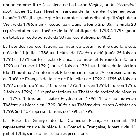
donne comme titre à la pièce de La Harpe
Virginie,
ou
le Décemvirat
aboli
, jouée 11 fois Théâtre Français de la rue de Richelieu pour
l'année 1792 (il signale que les comptes rendus disent qu’il s’agit de la
Virginie
de 1786, mais « retouchée ». Dans le tome 2, p. 85, il signale 23
représentations au Théâtre de la République, de 1793 à 1795 (pour
un total, sur cette période de 30 représentations, p. 482).
La liste des représentations connues de César montre que la pièce,
créée le 11 juillet 1786 au théâtre de l'Odéon, a été jouée 25 fois en
1790 et 1791 sur le Théâtre Français comique et lyrique (du 30 juin
1790 au 1er avril 1791), puis 4 fois en 1791 au théâtre de la Nation
(du 31 août au 7 septembre). Elle connaît ensuite 29 représentations
au Théâtre Français de la rue de Richelieu de 1792 à 1795 (8 fois en
1792 à partir du 9 mai, 10 fois en 1793, 1 fois en 1794, 8 fois en 1795,
2 fois en 1796), 12 représentations au Théâtre de société de Momus
en 1795, 1 fois au Théâtre Feydeau en 1796, 1 fois au nouveau
Théâtre du Marais en 1799, 30 fois au Théâtre des Jeunes Artistes en
1799. Soit 102 représentations de 1790 à 1799.
La Base la Grange de la Comédie Française connaît 10
représentations de la pièce à la Comédie Française, à partir du 11
juillet 1786, sans donner d'autres précisions.