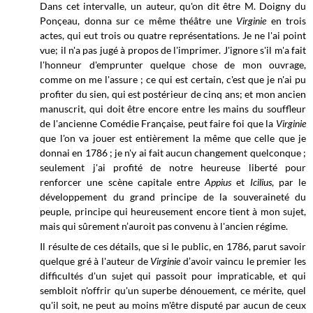
Dans cet intervalle, un auteur, qu'on dit être M. Doigny du
Ponçeau, donna sur ce même théâtre une
Virginie
en trois
actes, qui eut trois ou quatre représentations. Je ne l'ai point
vue; il n'a pas jugé à propos de l'imprimer. J'ignore s'il m'a fait
l'honneur d'emprunter quelque chose de mon ouvrage,
comme on me l'assure ; ce qui est certain, c'est que je n'ai pu
profiter du sien, qui est postérieur de cinq ans; et mon ancien
manuscrit, qui doit être encore entre les mains du souffleur
de l'ancienne Comédie Française, peut faire foi que la
Virginie
que l'on va jouer est entièrement la même que celle que je
donnai en 1786 ; je n'y ai fait aucun changement quelconque ;
seulement j'ai profité de notre heureuse liberté pour
renforcer une scène capitale entre
Appius
et
Icilius
, par le
développement du grand principe de la souveraineté du
peuple, principe qui heureusement encore tient à mon sujet,
mais qui sûrement n’auroit pas convenu à l'ancien régime.
Il résulte de ces détails, que si le public, en 1786, parut savoir
quelque gré à l'auteur de
Virginie
d’avoir vaincu le premier les
difficultés d'un sujet qui passoit pour impraticable, et qui
sembloit n'offrir qu'un superbe dénouement, ce mérite, quel
qu'il soit, ne peut au moins m'être disputé par aucun de ceux