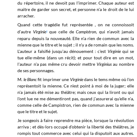
du répertoire, il ne devoit pas l'imprimer. Chaque auteur est
maitre de garder son secret, et personne n'a le droit de le lui
arracher.
Quand cette tragédie fut représentée , on ne connoissoit
d'autre
Virginie
que celle de
Campistron
, qui n'avoit jamais
2
reparu depuis la nouveauté. Elle n'a rien de commun avec la
mienne que le titre et le sujet ; il n'y a de romain que les noms.
L'auteur a falsifié jusqu'au dénouement : c'est
Virginie
qui se
tue elle-même (dans un récit); et pour tout dire en un mot,
l'auteur n'a pas même cru devoir mettre
Virginius
au nombre
de ses personnages.
M.
le Blanc
fit imprimer une
Virginie
dans le tems même où l'on
représentoit la mienne. Ce n'est point à moi de la juger; elle
n'a jamais été mise au théâtre; mais ceux qui la liront ou qui
l'ont lue ne me démentiront pas, quand j'assurerai qu'elle n'a,
comme celle de Campistron, rien de commun avec la mienne
que le titre et le sujet.
Je songeois à faire reprendre ma pièce, lorsque la révolution
arriva ; et dès-lors occupé d'obtenir la liberté des théâtres, je
rompis tout commerce avec celui qui la disputoit aux autres.