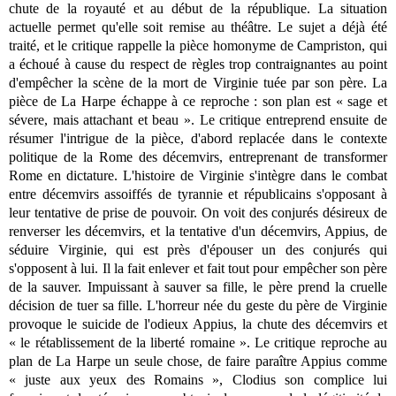
chute de la royauté et au début de la république. La situation
actuelle permet qu'elle soit remise au théâtre. Le sujet a déjà été
traité, et le critique rappelle la pièce homonyme de Campriston, qui
a échoué à cause du respect de règles trop contraignantes au point
d'empêcher la scène de la mort de Virginie tuée par son père. La
pièce de La Harpe échappe à ce reproche : son plan est « sage et
sévere, mais attachant et beau ». Le critique entreprend ensuite de
résumer l'intrigue de la pièce, d'abord replacée dans le contexte
politique de la Rome des décemvirs, entreprenant de transformer
Rome en dictature. L'histoire de Virginie s'intègre dans le combat
entre décemvirs assoiffés de tyrannie et républicains s'opposant à
leur tentative de prise de pouvoir. On voit des conjurés désireux de
renverser les décemvirs, et la tentative d'un décemvirs, Appius, de
séduire Virginie, qui est près d'épouser un des conjurés qui
s'opposent à lui. Il la fait enlever et fait tout pour empêcher son père
de la sauver. Impuissant à sauver sa fille, le père prend la cruelle
décision de tuer sa fille. L'horreur née du geste du père de Virginie
provoque le suicide de l'odieux Appius, la chute des décemvirs et
« le rétablissement de la liberté romaine ». Le critique reproche au
plan de La Harpe un seule chose, de faire paraître Appius comme
« juste aux yeux des Romains », Clodius son complice lui