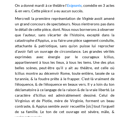
On a donné mardi à ce théâtre l'
Exigeante
, comédie en 3 actes
& en vers. Cette pièce n' a eu aucun succès.
Mercredi la première représentation de
Virginie
avoit amené
un grand concours de spectateurs. Nous n'entrerons pas dans
le détail de cette pièce, dont. Nous nous bornerons à observer
que l'auteur, sans s'écarter de l'histoire, excepté dans la
catastrophe d'Appius, a su faire une pièce sagement conduite,
attachante & patriotique, sans qu'on puisse lui reprocher
d'avoir fait un ouvrage de circonstance. Les grandes vérités
exprimées avec énergie par le courageux Icilius,
appartiennent à tous les lieux, à tous les tems. Une des plus
belles scènes, peut-être qu'il y ait au théâtre, est celle où
Icilius montre au décemvir Rome, toute entière, lassée de sa
tyrannie, & la foudre prête à le frapper. C'est-là vraiment de
l'éloquence, & de l'éloquence en beaux vers. Il y a loin du ton
déclamatoire à ce langage de la raison & de la vraie liberté. Le
caractère d'Icilius est admirablement dessiné. Celui de
Virginius et de Plotie, mère de Virginie, forment un beau
contraste, & Appius semble avoir recueillie [sic] tout l'orgueil
de sa famille. Le ton de cet ouvrage est sévère, mâle, &