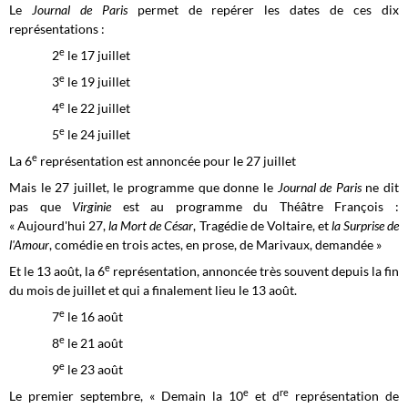
Le
Journal de Paris
permet de repérer les dates de ces dix
représentations :
e
2
le 17 juillet
e
3
le 19 juillet
e
4
le 22 juillet
e
5
le 24 juillet
e
La 6
représentation est annoncée pour le 27 juillet
Mais le 27 juillet, le programme que donne le
Journal de Paris
ne dit
pas que
Virginie
est au programme du Théâtre François :
« Aujourd'hui 27,
la Mort de César
, Tragédie de Voltaire, et
la Surprise de
l'Amour
, comédie en trois actes, en prose, de Marivaux, demandée »
e
Et le 13 août, la 6
représentation, annoncée très souvent depuis la fin
du mois de juillet et qui a finalement lieu le 13 août.
e
7
le 16 août
e
8
le 21 août
e
9
le 23 août
e
re
Le premier septembre, « Demain la 10
et d
représentation de