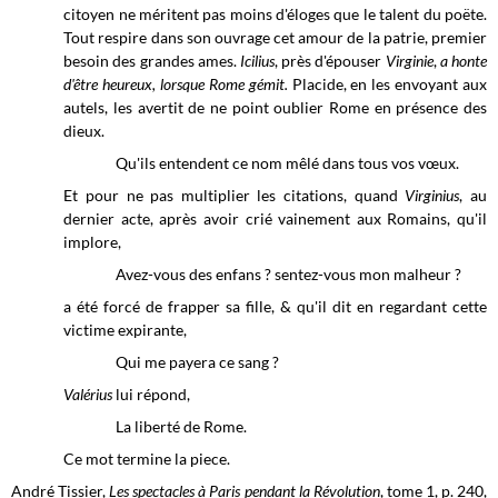
citoyen ne méritent pas moins d'éloges que le talent du poëte.
Tout respire dans son ouvrage cet amour de la patrie, premier
besoin des grandes ames.
Icilius
, près d'épouser
Virginie
,
a honte
d'être heureux, lorsque Rome gémit.
Placide, en les envoyant aux
autels, les avertit de ne point oublier Rome en présence des
dieux.
Qu'ils entendent ce nom mêlé dans tous vos vœux.
Et pour ne pas multiplier les citations, quand
Virginius
, au
dernier acte, après avoir crié vainement aux Romains, qu'il
implore,
Avez-vous des enfans ? sentez-vous mon malheur ?
a été forcé de frapper sa fille,
& qu'il dit
en
regardant cette
victime expirante,
Qui me payera ce sang ?
Valérius
lui répond,
La liberté de Rome.
Ce mot termine la piece.
André Tissier,
Les spectacles à Paris pendant la Révolution
, tome 1, p. 240,