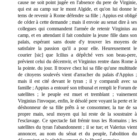
cause ne soit point jugée en l'absence du pere de Virginie,
qui est au camp sur le mont Algide, et qu'on lui donne le
tems de revenir à Rome défendre sa fille ; Appius est obligé
de céder à cette demande ; mais il envoie au senat dire à ses
collegues qui commandent l'armée de retenir Virginius au
camp, et en attendant il fait conduire la jeune fille dans son
palais, espérant sans doute d'y trouver les moyens de
satisfaire la passion qu'il a pour elle. Heureusement le
courier [sic] que Icilius a dépêché vers son beau-pere,
prévient celui du décemvir, et Virginius rentre dans Rome à
la pointe. du jour. Il trouve chez lui sa fille qu'une multitude
de citoyens soulevés vient d'arracher du palais d'Appius ;
mais il est cité devant le tyran ; il y comparaît avec sa
famille ; Appius a entouré son tribunal et rempli le Forum de
satellites ; le peuple est muet et tremblant ; vainement
Virginius l'invoque, enfin, le désolé pere voyant la perte et le
déshonneur de sa fille prêts à se consommer, la tue de sa
propre main, seul moyen qui lui reste de la soustraire à
l'esclavage. Ce spectacle fait frémir tous les Romains ; les
satellites du tyran l'abandonnent ; il se tue; et Valerius vient
annoncer, au nom du sénat et du peuple, l'abolition du