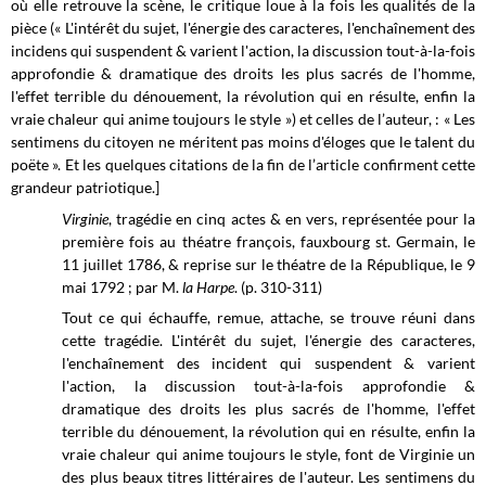
où elle retrouve la scène, le critique loue à la fois les qualités de la
pièce (« L'intérêt du sujet, l'énergie des caracteres, l'enchaînement des
incidens qui suspendent & varient l'action, la discussion tout-à-la-fois
approfondie & dramatique des droits les plus sacrés de l'homme,
l'effet terrible du dénouement, la révolution qui en résulte, enfin la
vraie chaleur qui anime toujours le style ») et celles de l’auteur, : « Les
sentimens du citoyen ne méritent pas moins d'éloges que le talent du
poëte ». Et les quelques citations de la fin de l’article confirment cette
grandeur patriotique.]
Virginie
, tragédie en cinq actes & en vers, représentée pour la
première fois au théatre françois, fauxbourg st. Germain, le
11 juillet 1786, & reprise sur le théatre de la République, le 9
mai 1792 ; par M.
la Harpe
. (p. 310-311)
Tout ce qui échauffe, remue, attache, se trouve réuni dans
cette tragédie. L'intérêt du sujet, l'énergie des caracteres,
l'enchaînement des incident qui suspendent & varient
l'action, la discussion tout-à-la-fois approfondie &
dramatique des droits les plus sacrés de l'homme, l'effet
terrible du dénouement, la révolution qui en résulte, enfin la
vraie chaleur qui anime toujours le style, font de Virginie un
des plus beaux titres littéraires de l'auteur. Les sentimens du