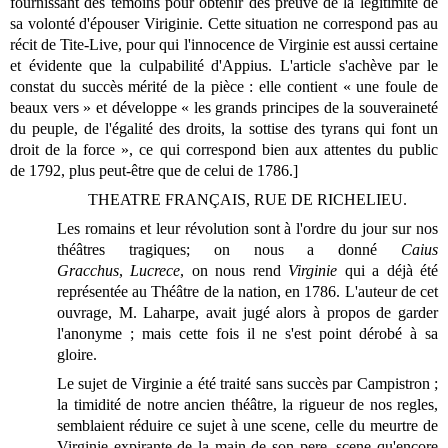
fournissant des témoins pour obtenir des preuve de la légitimité de
sa volonté d'épouser Viriginie. Cette situation ne correspond pas au
récit de Tite-Live, pour qui l'innocence de Virginie est aussi certaine
et évidente que la culpabilité d'Appius. L'article s'achève par le
constat du succès mérité de la pièce : elle contient « une foule de
beaux vers » et développe « les grands principes de la souveraineté
du peuple, de l'égalité des droits, la sottise des tyrans qui font un
droit de la force », ce qui correspond bien aux attentes du public
de 1792, plus peut-être que de celui de 1786.]
THEATRE FRANÇAIS, RUE DE RICHELIEU.
Les romains et leur révolution sont à l'ordre du jour sur nos
théâtres tragiques; on nous a donné
Caius
Gracchus
,
Lucrece
, on nous rend
Virginie
qui a déjà été
représentée au Théâtre de la nation, en 1786. L'auteur de cet
ouvrage, M. Laharpe, avait jugé alors à propos de garder
l'anonyme ; mais cette fois il ne s'est point dérobé à sa
gloire.
Le sujet de Virginie a été traité sans succès par Campistron ;
la timidité de notre ancien théâtre, la rigueur de nos regles,
semblaient réduire ce sujet à une scene, celle du meurtre de
Virginie expirante de la main de son pere, scene qu'encore