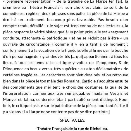
« première représentation » de la tragédie de La Harpe (en fait, la
première au Théâtre Français) : son choix est clair. Le sort de la
comédie est réglé en deux phrases sans palle. La pièce de La Harpe a
droit à un traitement beaucoup plus favorable
. Pas besoin d'un
compte rendu détaillé : « le sujet est trop connu de nos lecteurs », la
pièce respecte la vérité historique à un point près, elle est « sagement
conduite, attachante & patriotique » et ne se réduit pas à être « un
ouvrage de circonstance » comme il y en a tant à ce moment :
conformément à la vocation de la tragédie, elle affirme par la bouche
d'un personnage de « grandes vérités [… qui] appartiennent à tous les
lieux, à tous les tems ». Le critique y voit « de l'éloquence, & de
l'éloquence en beaux vers », très supérieur au « ton déclamatoire » de
certaines tragédies. Les caractères sont bien dessinés, et on retrouve
bien dans la pièce le ton mâle des Romains. L'article s'acquitte ensuite
des compliments que méritent le choix des costumes, la qualité de
l'interprétation confiée aux très remarquables madame Vestris et
Monvel et Talma, ce dernier étant particulièrement distingué. Pour
finir, le critique insiste sur le patriotisme de la pièce, pourtant écrite il
y a six ans : La Harpe ne se contente pas de se dire patriote.]
SPECTACLES.
Théatre Français de la rue de Richelieu.