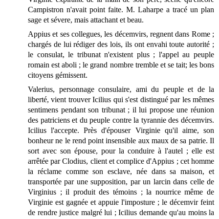
Campistron n'avait point faite. M. Laharpe a tracé un plan
sage et sévere, mais attachant et beau.
Appius et ses collegues, les décemvirs, regnent dans Rome ;
chargés de lui rédiger des lois, ils ont envahi toute autorité ;
le consulat, le tribunat n'existent plus ; l'appel au peuple
romain est aboli ; le grand nombre tremble et se tait; les bons
citoyens gémissent.
Valerius, personnage consulaire, ami du peuple et de la
liberté, vient trouver Icilius qui s'est distingué par les mêmes
sentimens pendant son tribunat ; il lui propose une réunion
des patriciens et du peuple contre la tyrannie des décemvirs.
Icilius l'accepte. Près d'épouser Virginie qu'il aime, son
bonheur ne le rend point insensible aux maux de sa patrie. Il
sort avec son épouse, pour la conduire à l'autel ; elle est
arrêtée par Clodius, client et complice d'Appius ; cet homme
la réclame comme son esclave, née dans sa maison, et
transportée par une supposition, par un larcin dans celle de
Virginius ; il produit des témoins ; la nourrice même de
Virginie est gagnée et appuie l'imposture ; le décemvir feint
de rendre justice malgré lui ; Icilius demande qu'au moins la