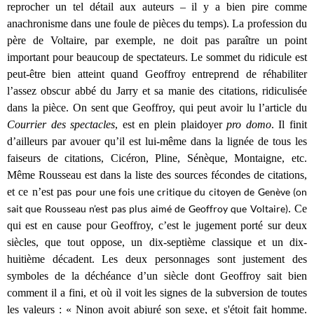
reprocher un tel détail aux auteurs – il y a bien pire comme
anachronisme dans une foule de pièces du temps). La profession du
père de Voltaire, par exemple, ne doit pas paraître un point
important pour beaucoup de spectateurs. Le sommet du ridicule est
peut-être bien atteint quand Geoffroy entreprend de réhabiliter
l’assez obscur abbé du Jarry et sa manie des citations, ridiculisée
dans la pièce. On sent que Geoffroy, qui peut avoir lu l’article du
Courrier des spectacles
, est en plein plaidoyer
pro domo
. Il finit
d’ailleurs par avouer qu’il est lui-même dans la lignée de tous les
faiseurs de citations, Cicéron, Pline, Sénèque, Montaigne, etc.
Même Rousseau est dans la liste des sources fécondes de citations,
et ce n’est pas
pour une fois une critique du citoyen de Genève (on
sait que Rousseau n’est pas plus aimé de Geoffroy que Voltaire)
. Ce
qui est en cause pour Geoffroy, c’est le jugement porté sur deux
siècles, que tout oppose, un dix-septième classique et un dix-
huitième décadent. Les deux personnages sont justement des
symboles de la déchéance d’un siècle dont Geoffroy sait bien
comment il a fini, et où il voit les signes de la subversion de toutes
les valeurs : « Ninon avoit abjuré son sexe, et s'étoit fait homme.