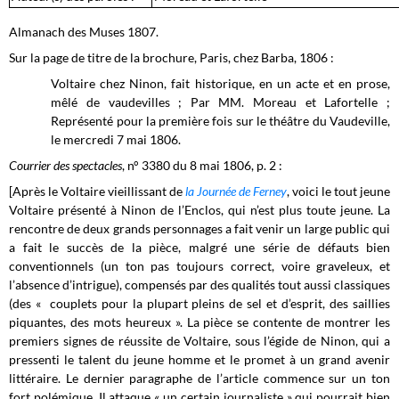
Almanach des Muses 1807.
Sur la page de titre de la brochure, Paris, chez Barba, 1806 :
Voltaire chez Ninon, fait historique, en un acte et en prose,
mêlé de vaudevilles ; Par MM. Moreau et Lafortelle ;
Représenté pour la première fois sur le théâtre du Vaudeville,
le mercredi 7 mai 1806.
Courrier des spectacles
, n° 3380 du 8 mai 1806, p. 2 :
[Après le Voltaire vieillissant de
la Journée de Ferney
, voici le tout jeune
Voltaire présenté à Ninon de l’Enclos, qui n’est plus toute jeune. La
rencontre de deux grands personnages a fait venir un large public qui
a fait le succès de la pièce, malgré une série de défauts bien
conventionnels (un ton pas toujours correct, voire graveleux, et
l’absence d’intrigue), compensés par des qualités tout aussi classiques
(des « couplets pour la plupart pleins de sel et d’esprit, des saillies
piquantes, des mots heureux ». La pièce se contente de montrer les
premiers signes de réussite de Voltaire, sous l’égide de Ninon, qui a
pressenti le talent du jeune homme et le promet à un grand avenir
littéraire. Le dernier paragraphe de l’article commence sur un ton
fort polémique. Il attaque « un certain journaliste » qui pourrait bien