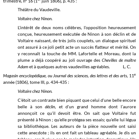
trimestre, n° 16 (1
juin 1806),
p. 435 :
Théâtre du Vaudeville.
Voltaire chez Ninon
.
L'intérêt de deux noms célèbres, l'opposition heureusement
conçue, heureusement exécutée de Ninon à son déclin et de
Voltaire naissant, de très jolis couplets, un dialogue spirituel
ont assuré à ce joli petit acte un succès flatteur et mérité. On
y reconnaît la touche de MM. Lafortelle et Moreau, dont la
plume a déjà coopéré au joli ouvrage des
Chevilles de maître
Adam
et à quelques autres vaudevilles agréables. L. C.
e
Magasin encyclopédique, ou Journal des sciences, des lettres et des arts
, 11
année (1806), tome III,
p. 434-435 :
Voltaire chez Ninon.
C'étoit un contraste bien piquant que celui d'une belle encore
belle à son
déclin
, et d'un grand homme dont l’aurore
annonçoit ce qu'il devoit être. On sait que Voltaire fut
présenté à Ninon ; qu'elle protégea ses essais; qu'elle lui légua
sa bibliothèque. Les auteurs de la pièce nouvelle ont saisi
cette anecdote ; ils en ont fait un tableau agréable. Je dis un