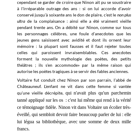
cependant se garder de croire que Ninon ait pu se soustraire
à l'irréparable outrage des ans : si on lui accorde d'avoir
conservé jusqu'à soixante ans le don de plaire, c'est le
non plus
ultra
de la complaisance : ainsi elle a été vraiment vieille
pendant trente ans. On a débité sur Ninon, comme sur tous
les personnages célèbres, une foule d'anecdotes que les
jeunes gens saisissent avec avidité et dont ils ornent leur
mémoire : la plupart sont fausses et il faut rejeter toutes
celles qui paroissent invraisemblables. Ces anecdotes
forment la nouvelle mythologie des poètes, des petits
théâtres ; ils s'en accommode» par la même raison qui
autorise les poètes tragiques à se servir des fables anciennes.
Voltaire fut conduit chez Ninon par son parrain, l'abbé de
Châteauneuf. L'enfant ne vit dans cette femme si vantée
qu'une vieille décrépite,
qui n'avait plus qu'un parchemin
tanné appliqué sur les os : c'est lui même qui rend à la vérité
ce témoignage fidèle. Ninon vit dans Voltaire un écolier très-
éveillé, qui sembloit devoir faire beaucoup parler de lui : elle
lui légua sa bibliothèque, avec une somme de deux mille
francs.