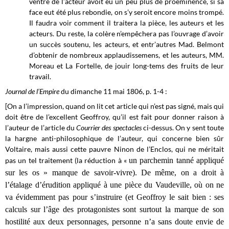
ventre de l’acteur avoit eu un peu plus de proéminence, si sa
face eut été plus rebondie, on s’y seroit encore moins trompé.
Il faudra voir comment il traitera la pièce, les auteurs et les
acteurs. Du reste, la colère n’empêchera pas l’ouvrage d’avoir
un succès soutenu, les acteurs, et entr’autres Mad. Belmont
d’obtenir de nombreux applaudissemens, et les auteurs, MM.
Moreau et La Fortelle, de jouir long-tems des fruits de leur
travail.
Journal de l’Empire
du dimanche 11 mai 1806, p. 1-4 :
[On a l’impression, quand on lit cet article qui n’est pas signé, mais qui
doit être de l’excellent Geoffroy, qu’il est fait pour donner raison à
l’auteur de l’article du
Courrier des spectacles
ci-dessus. On y sent toute
la hargne anti-philosophique de l’auteur, qui concerne bien sûr
Voltaire, mais aussi cette pauvre Ninon de l’Enclos, qui ne méritait
pas un tel traitement (la réduction à «
un parchemin tanné appliqué
sur les os » manque de savoir-vivre). De même, on a droit à
l’étalage d’érudition appliqué à une pièce du Vaudeville, où on ne
va évidemment pas pour s’instruire (et Geoffroy le sait bien : ses
calculs sur l’âge des protagonistes sont surtout la marque de son
hostilité aux deux personnages, personne n’a sans doute envie de