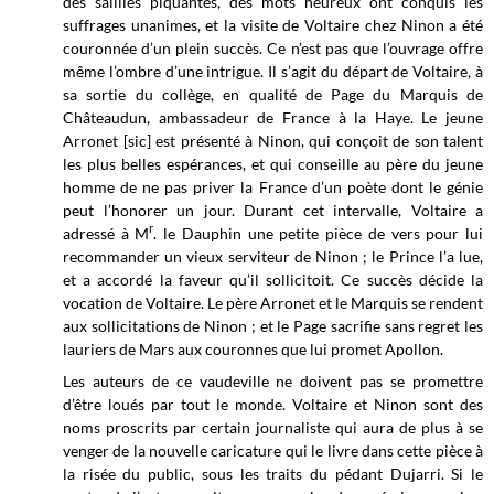
des saillies piquantes, des mots heureux ont conquis les
suffrages unanimes, et la visite de Voltaire chez Ninon a été
couronnée d’un plein succès. Ce n’est pas que l’ouvrage offre
même l’ombre d’une intrigue. Il s’agit du départ de Voltaire, à
sa sortie du collège, en qualité de Page du Marquis de
Châteaudun, ambassadeur de France à la Haye. Le jeune
Arronet [sic] est présenté à Ninon, qui conçoit de son talent
les plus belles espérances, et qui conseille au père du jeune
homme de ne pas priver la France d’un poète dont le génie
peut l’honorer un jour. Durant cet intervalle, Voltaire a
r
adressé à M
. le Dauphin une petite pièce de vers pour lui
recommander un vieux serviteur de Ninon ; le Prince l’a lue,
et a accordé la faveur qu’il sollicitoit. Ce succès décide la
vocation de Voltaire. Le père Arronet et le Marquis se rendent
aux sollicitations de Ninon ; et le Page sacrifie sans regret les
lauriers de Mars aux couronnes que lui promet Apollon.
Les auteurs de ce vaudeville ne doivent pas se promettre
d’être loués par tout le monde. Voltaire et Ninon sont des
noms proscrits par certain journaliste qui aura de plus à se
venger de la nouvelle caricature qui le livre dans cette pièce à
la risée du public, sous les traits du pédant Dujarri. Si le