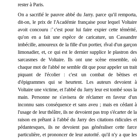
rester à Paris.
On a sacrifié le pauvre abbé du Jarry. parce qu'il remporta,
dit-on, le prix de l'Académie française pour lequel Voltaire
avoit concouru :̃ c'est pour lui faire expier cette témérité,
qu'on en a fait une espèce de caricature, un Cassandre
imbécille, amoureux de la fille d'un portier, rîval d'un garçon
limonadier, et, ce qui est le dernier supplice le plastron des
sarcasmes de Voltaire. Ils ont une scène ensemble, où
chaque mot de l'abbé ne semble dit que pour appeler un trait
piquant de l'écolier : c'est un combat de bètises et
d'épigrammes qui se heurtent. Les auteurs devoient à
Voltaire une victime, et l'abbé du Jarry leur est tombé sous la
main. Personne ne s'avisera de réclamer en faveur d'un
inconnu sans conséquence et sans aveu ; mais en cédant à
l'usage de leur théâtre, ils ne devoient pas trop s'écarter de la
raison en prêtant à l'abbé du Jarry des citations ridicules et
pédantesques, ils ne devoient pas généraliser cette farce
particulière, et prononcer de leur autorité. qu'il n'y a que les