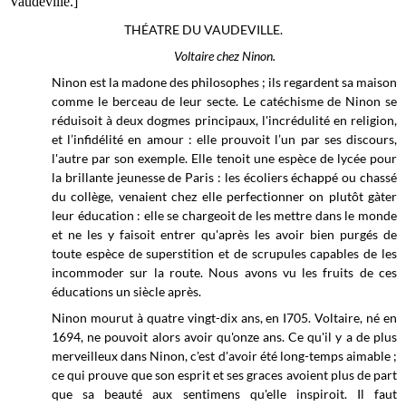
Vaudeville.]
THÉATRE DU VAUDEVILLE.
Voltaire chez Ninon.
Ninon est la madone des philosophes ; ils regardent sa maison
comme le berceau de leur secte. Le catéchisme de Ninon se
réduisoit à deux dogmes principaux, l'incrédulité en religion,
et l’infidélité en amour : elle prouvoit l’un par ses discours,
l'autre par son exemple. Elle tenoit une espèce de lycée pour
la brillante jeunesse de Paris : les écoliers échappé ou chassé
du collège, venaient chez elle perfectionner on plutôt gàter
leur éducation : elle se chargeoit de les mettre dans le monde
et ne les y faisoit entrer qu'après les avoir bien purgés de
toute espèce de superstition et de scrupules capables de les
incommoder sur la route. Nous avons vu les fruits de ces
éducations un siècle après.
Ninon mourut à quatre vingt-dix ans, en I705. Voltaire, né en
1694, ne pouvoit alors avoir qu'onze ans. Ce qu'il y a de plus
merveilleux dans Ninon, c'est d'avoir été long-temps aimable ;
ce qui prouve que son esprit et ses graces avoient plus de part
que sa beauté aux sentimens qu'elle inspiroit. Il faut