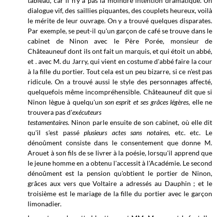
ta
bleau, car il n'y a pas la moindre intention dramatique. Un
dialogue vif, des saillies piquantes, des couplets heureux, voilà
le mérite de leur ouvrage. On y a trouvé quelques disparates.
Par exemple, se peut-il qu'un garçon de café se trouve dans le
cabinet de Ninon avec le Père Porée, monsieur de
Châteauneuf dont ils ont fait un marquis, et qui étoit un abbé,
et . avec M. du Jarry, qui vient en costume d'abbé faire la cour
à la fille du portier. Tout cela est un peu bizarre, si ce n'est pas
ridicule. On a trouvé aussi le style des personnages affecté,
quelquefois même incompréhensible. Châteauneuf dit que si
Ninon lègue à quelqu'un
son esprit et ses grâces légères
, elle ne
trouvera pas d'
exécuteurs
testamentaires
. Ninon parle ensuite de son cabinet, où elle dit
qu'il s'est passé
plusieurs actes sans notaires
, etc. etc. Le
dénoûment consiste dans le consentement que donne M.
Arouet à son fils de se livrer à la poésie, lorsqu'il apprend que
le jeune homme en a obtenu l'accessit à l'Académie. Le second
dénoûment est la pension qu'obtient le portier de Ninon,
grâces aux vers que Voltaire a adressés au Dauphin ; et le
troisième est le mariage de la fille du portier avec le garçon
limonadier.