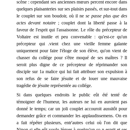
scène : cependant ses anciennes mœurs percent encore dans
quelques plaisanteries sur ses plaisirs passés, et sur-tout dans
le couplet sur son boudoir, où il ne
se passe plus que des
actes devant notaire
;
couplet dont la liberté passe à la
faveur de l'esprit qui l'assaisonne. Le rôle du précepteur de
Voltaire est inutile et peu convenable : qu'est-ce qu'un
précepteur qui .vient chez une vieille femme galante
uniquement pour faire l'éloge de son élève, qu'on vient de
chasser du collége pour s'être moqué de ses maîtres ? Il
seroit plus digne de ce précepteur de réprimander son
disciple sur 1a malice qui lui fait attribuer son expulsion à
son refus de se faire jésuite et de louer une mauvaise
tragédie de jésuite représentée au collége.
Si dans quelques endroits le public eût été tenté de
témoigner de l'humeur, les auteurs ne lui en auroient pas
donné le temps; car un joli couplet accouroit aussitôt pour
demander grâce et commander les applaudissemens. On en
a fait répéter plusieurs, entr'autres celui où l'on dit que
Ninon si elle eût voulu léguer à quelqu'un so n esprit et ses