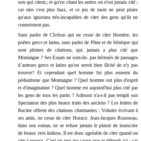
sots qui citent,; et qu'en citant les autres on n'est jamais cité ;
car rien s'est plus faux, et ce jeu de mots ne peut plaire
qu'aux ignorans très-incapables de citer des gens qu'ils ne
connoissent pas.
Sans parler de Cîcéron qui ne cesse de citer Homère, les
poètes grecs et latins, sans parler de Pline et de Sénèque qui
sont pleines de citations, qui. jamais a plus cité que
Montaigne ? Ses Essais ne sont-ils- pas hérissés de passages
d’auteurs grecs et latins qu'on seroit bien fâché de n'y pas
trouver? Et cependant quel homme fut plus ennemi du
pédantisme que Montaigne ? Quel homme eut plus d'esprit
et d'imagination ? Quel homme est aujonrd'hui plus cité par
les gens de tous les partis ? Adisson n'a-t-il pas rempli son
Spectateur des plus beaux traits des anciens ? Les lettres de
Racine offrent des citations charmantes : Voltaire écrivant à
ses amis, ne cesse de citer Horace. Jean-Jacques Rousseau,
dans son roman, ne se refuse jamais le plaisir de transcrire
de beaux vers italiens. Il est donc agréable de citer quand on
cite à propos. C'est un peu ma cause que je défends ici ; car