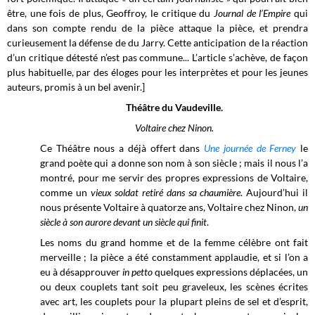
être, une fois de plus, Geoffroy, le critique du
Journal de l’Empire
qui
dans son compte rendu de la pièce attaque la pièce, et prendra
curieusement la défense de du Jarry. Cette anticipation de la réaction
d’un critique détesté n’est pas commune... L’article s’achève, de façon
plus habituelle, par des éloges pour les interprètes et pour les jeunes
auteurs, promis à un bel avenir.]
Théâtre du Vaudeville.
Voltaire chez Ninon.
Ce Théâtre nous a déjà offert dans
Une journée de Ferney
le
grand poète qui a donne son nom à son siècle ; mais il nous l’a
montré, pour me servir des propres expressions de Voltaire,
comme un
vieux soldat retiré dans sa chaumière
. Aujourd’hui il
nous présente Voltaire à quatorze ans, Voltaire chez Ninon,
un
siècle à son aurore devant un siècle qui finit
.
Les noms du grand homme et de la femme célèbre ont fait
merveille ; la pièce a été constamment applaudie, et si l’on a
eu à désapprouver
in petto
quelques expressions déplacées, un
ou deux couplets tant soit peu graveleux, les scènes écrites
avec art, les couplets pour la plupart pleins de sel et d’esprit,