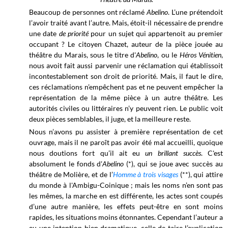
Beaucoup de personnes ont réclamé
Abelino
.
L’une prétendoit
l’avoir traité avant l’autre. Mais, étoit-il nécessaire de prendre
une date
de priorité
pour un sujet qui appartenoit au premier
occupant ? Le citoyen Chazet, auteur de la pièce jouée au
théâtre du Marais, sous le titre d'
Abelino
, ou le
Héros Vénitien
,
nous avoit fait aussi parvenir une réclamation qui établissoit
incontestablement son droit de priorité. Mais, il faut le dire,
ces réclamations n’empêchent pas et ne peuvent empêcher la
représentation de la même pièce à un autre théâtre. Les
autorités civiles ou littéraires n’y peuvent rien. Le public voit
deux pièces semblables, il juge, et la meilleure reste.
Nous n’avons pu assister à première représentation de cet
ouvrage, mais il ne paroît pas avoir été mal accueilli, quoique
nous doutions fort qu’il ait eu
un brillant succès
. C'est
absolument le fonds d'
Abelino
(*), qui se joue avec succès au
théâtre de Molière, et de l’
Homme à trois visages
(**), qui attire
du monde à l'Ambigu-Coinique ; mais les noms n’en sont pas
les mêmes, la marche en est différente, les actes sont coupés
d’une autre manière, les effets peut-être en sont moins
rapides, les situations moins étonnantes. Cependant l’auteur a
eu une intention bien dramatique, celle de taire l’explication