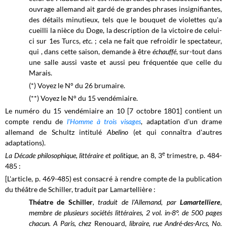
ouvrage allemand ait gardé de grandes phrases insignifiantes,
des détails minutieux, tels que le bouquet de violettes qu'a
cueilli la nièce du Doge, la description de la victoire de celui-
ci sur 1es Turcs,
etc.
; cela ne fait que refroidir le spectateur,
qui , dans cette saison, demande à être
échauffé
,
sur-tout dans
une salle aussi vaste et aussi peu fréquentée que celle du
Marais.
(*) Voyez le N° du 26 brumaire.
(**) Voyez le N° du 15 vendémiaire.
Le numéro du 15 vendémiaire an 10 [7 octobre 1801] contient un
compte rendu de
l'Homme à trois visages
, adaptation d'un drame
allemand de Schultz intitulé
Abelino
(et qui connaîtra d'autres
adaptations).
e
La Décade philosophique, littéraire et politique
, an 8, 3
trimestre, p. 484-
485 :
[L'article, p. 469-485) est consacré à rendre compte de la publication
du théâtre de Schiller, traduit par Lamartellière :
Théatre de Schiller
, traduit de l'Allemand, par
Lamartelliere
,
membre de plusieurs sociétés littéraires, 2 vol. in-8°. de 500 pages
chacun. A Paris, chez
Renouard
, libraire, rue André-des-Arcs, No.