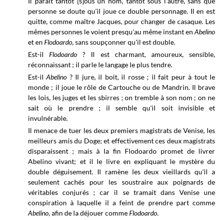
Il paraît tantôt [s]ous un nom, tantôt sous l'autre, sans que
personne se doute qu'il joue ce double personnage. Il en est
quitte, comme maître Jacques, pour changer de casaque. Les
mêmes personnes le voient presqu'au même instant en
Abelino
et en
Flodoardo
, sans soupçonner qu'il est double.
Est-il
Flodoardo
? Il est charmant, amoureux, sensible,
réconnaissant ; il parle le langage le plus tendre.
Est-il
Abelino
? Il jure, il boit, il rosse ; il fait peur à tout le
monde ; il joue le rôle de Cartouche ou de Mandrin. Il brave
les lois, les juges et les sbirres ; on tremble à son nom ; on ne
sait où le prendre ; il semble qu'il soit invisible et
invulnérable.
Il menace de tuer les deux premiers magistrats de Venise, les
meilleurs amis du Doge; et effectivement ces deux magistrats
disparaissent ; mais à la fin Flodoardo promet de livrer
Abelino vivant; et il le livre en expliquant le mystère du
double déguisement. Il ramène les deux vieillards qu'il a
seulement cachés pour les soustraire aux poignards de
véritables conjurés ; car il se tramait dans Venise une
conspiration à laquelle il a feint de prendre part comme
Abelino
, afin de la déjouer comme
Flodoardo
.