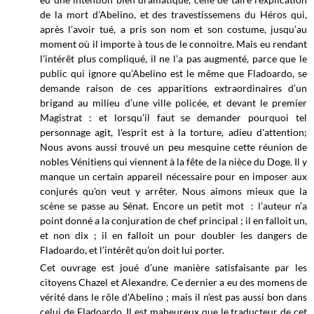
de la mort d'Abelino, et des travestissemens du Héros qui,
après l’avoir tué, a pris son nom et son costume, jusqu’au
moment où il importe à tous de le connoitre. Mais eu rendant
l’intérêt plus compliqué, il ne l’a pas augmenté, parce que le
public qui ignore qu’Abelino est le même que Fladoardo, se
demande raison de ces apparitions extraordinaires d’un
brigand au milieu d’une ville policée, et devant le premier
Magistrat : et lorsqu'il faut se demander pourquoi tel
personnage agit, l'esprit est à la torture, adieu d'attention;
Nous avons aussi trouvé un peu mesquine cette réunion de
nobles Vénitiens qui viennent à la fête de la nièce du Doge. Il y
manque un certain appareil nécessaire pour en imposer aux
conjurés qu'on veut y arrêter. Nous aimons mieux que la
scène se passe au Sénat. Encore un petit mot : l’auteur n’a
point donné a la conjuration de chef principal ; il en falloit un,
et non dix ; il en falloit un pour doubler les dangers de
Fladoardo, et l’intérêt qu’on doit lui porter.
Cet ouvrage est joué d’une manière satisfaisante par les
citoyens Chazel et Alexandre. Ce
dernier a eu des momens de
vérité dans le rôle d'AbeIino ; mais il n’est pas aussi bon dans
celui de Fladoardo. Il est maheureux que le traducteur de cet