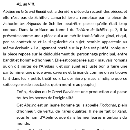
42, an VIII.
Abelino ou le Grand Bandit
est la dernière pièce du recueil des pièces, et
elle n'est pas de Schiller. Lamartellière a remplacé par la pièce de
Zchocke
les Brigands
de Schiller peut-être parce qu'elle était trop
connue. Dans la préface au tome I du
Théâtre de Schiller
, p. 7, il la
présente comme une « pièce qui a un mérite tout à fait original, et qui,
par sa contexture et la singularité du sujet, semble appartenir au
même écrivain ».
Le jugement porté sur la pièce est plutôt ironique :
la pièce repose sur le dédoublement du personnage principal, entre
bandit et homme d'honneur. Elle est comparée aux « mauvais romans
qu'on dit imités de l'Anglais », et son sujet est juste bon à faire une
pantomime, une pièce avec caverne et brigands comme on en trouve
tant dans les « petits théâtres ». La dernière phrase s'indigne que ce
soit ce genre de spectacles qu'on montre au peuple.]
Enfin,,
Abelino
ou
le Grand Bandit
est une production qui passe
toutes les bornes de l'originalité.
Cet
Abelino
est un jeune homme qui s'appelle
Flodoardo
, plein
d'honneur, de vertu, de rares qualités. Il ne se fait brigand,
sous le nom d'Abelino, que dans les meilleures intentions du
monde.