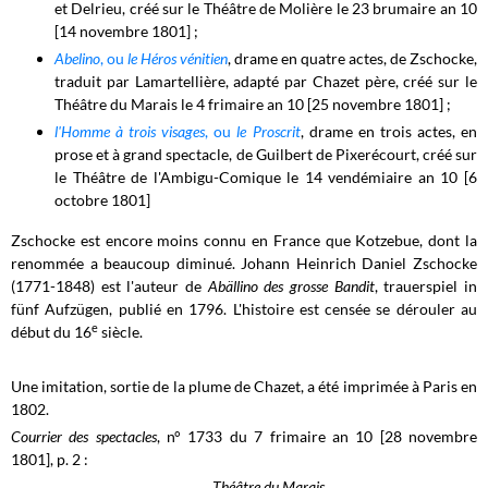
et Delrieu, créé sur le Théâtre de Molière le 23 brumaire an 10
[14 novembre 1801] ;
Abelino
, ou
le Héros vénitien
, drame en quatre actes, de Zschocke,
traduit par Lamartellière, adapté par Chazet père, créé sur le
Théâtre du Marais le 4 frimaire an 10 [25 novembre 1801] ;
l'Homme à trois visages
, ou
le Proscrit
, drame en trois actes, en
prose et à grand spectacle, de Guilbert de Pixerécourt, créé sur
le Théâtre de l'Ambigu-Comique le 14 vendémiaire an 10 [6
octobre 1801]
Zschocke est encore moins connu en France que Kotzebue, dont la
renommée a beaucoup diminué. Johann Heinrich Daniel Zschocke
(1771-1848) est l'auteur de
Abällino des grosse Bandit
, trauerspiel in
fünf Aufzügen, publié en 1796. L'histoire est censée se dérouler au
e
début du 16
siècle.
Une imitation, sortie de la plume de Chazet, a été imprimée à Paris en
1802.
Courrier des spectacles
, n° 1733 du 7 frimaire an 10 [28 novembre
1801], p. 2 :
Théâtre du Marais.