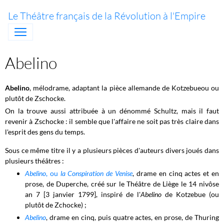
Le Théâtre français de la Révolution à l'Empire
Abelino
Abelino
, mélodrame, adaptant la pièce allemande de Kotzebueou ou
plutôt de Zschocke.
On la trouve aussi attribuée à un dénommé Schultz, mais il faut
revenir à Zschocke : il semble que l'affaire ne soit pas très claire dans
l'esprit des gens du temps.
Sous ce même titre il y a plusieurs pièces d'auteurs divers joués dans
plusieurs théâtres :
Abelino
, ou
la Conspiration de Venise
, drame en cinq actes et en
prose, de Duperche, créé sur le Théâtre de Liège le 14 nivôse
an 7 [3 janvier 1799], inspiré de l'
Abelino
de Kotzebue (ou
plutôt de Zchocke) ;
Abelino
, drame en cinq, puis quatre actes, en prose, de Thuring