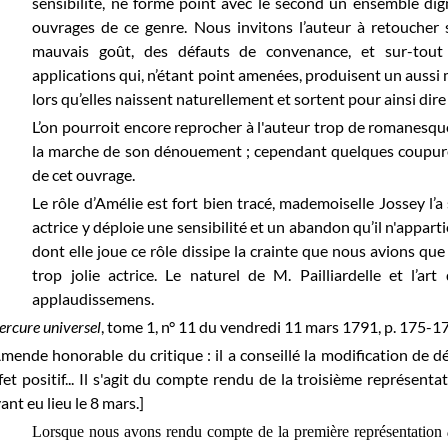
sensibilité, ne forme point avec le second un ensemble dig
ouvrages de ce genre. Nous invitons l’auteur à retoucher 
mauvais goût, des défauts de convenance, et sur-tout d
applications qui, n’étant point amenées, produisent un aussi 
lors qu’elles naissent naturellement et sortent pour ainsi dire
L’on pourroit encore reprocher à l'auteur trop de romanesque
la marche de son dénouement ; cependant quelques coupures
de cet ouvrage.
Le rôle d’Amélie est fort bien tracé, mademoiselle Jossey l’a
actrice y déploie une sensibilité et un abandon qu’il n'appartie
dont elle joue ce rôle dissipe la crainte que nous avions que
trop jolie actrice. Le naturel de M. Pailliardelle et l’a
applaudissemens.
rcure universel
, tome 1, n° 11 du vendredi 11 mars 1791, p. 175-17
mende honorable du critique : il a conseillé la modification de 
fet positif...
Il s'agit du compte rendu de la troisième représentat
ant eu lieu le 8 mars.
]
Lorsque nous avons rendu compte de la première représentation