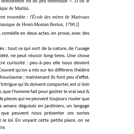
le dénouement est un peu embrouillé ». D’où le
sique de Martini.
ent
ressemble :
l'École des mères
de Marivaux
 musique de Henri-Montan Berton, 1790.]
]
i,
comédie en deux actes, en prose, avec des
s : tout ce qui sort de la nature, de l'usage
iété, ne peut réussir long-tems. Une chose
tre curiosité : peu-à-peu elle nous devient
Couvent
qu'on a mis sur les différens théâtre
thousiasme ; maintenant ils font peu d'effet.
intrigue qu'ils doivent comporter, est si loin
e, que l'homme fait pour goûter le vrai seul &
 de pieces qui ne peuvent toujours rouler que
s amans déguisés en jardiniers, un langage
e que peuvent nous présenter ces sortes
e la loi.
En voyant cette petite piece, on se
tre.