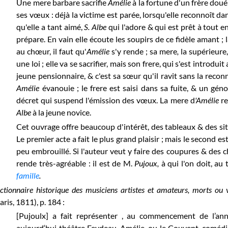
Une mere barbare sacrifie
Amélie
à la fortune d'un frère dou
ses vœux : déjà la victime est parée, lorsqu'elle reconnoît d
qu'elle a tant aimé,
S. Albe
qui l'adore & qui est prêt à tout e
prépare. En vain elle écoute les soupirs de ce fidèle amant ; 
au chœur, il faut qu'
Amélie
s'y
rende ; sa mere
,
la supérieure
une loi ; elle va se sacrifier, mais son frere, qui s'est introdu
jeune pensionnaire, & c'est sa sœur qu'il ravit sans la recon
Amélie
évanouie ; le frere est saisi dans sa fuite, & un gén
décret qui suspend l'émission des vœux. La mere d
'Amélie
re
Albe
à la jeune novice.
Cet ouvrage offre beaucoup d'intérêt, des tableaux & des situa
Le premier acte a fait le plus grand plaisir ; mais le second e
peu embrouillé. Si l'auteur veut y faire des coupures & des
rende très-agréable : il est de M.
Pujoux,
à qui l'on doit, au
famille
.
ctionnaire historique des musiciens artistes et amateurs, morts ou
aris, 1811), p. 184 :
[Pujoulx] a fait représenter , au commencement de l’ann
aujourd‘hui théâtre Feydeau, Amélie, ou le Couvent, coméd