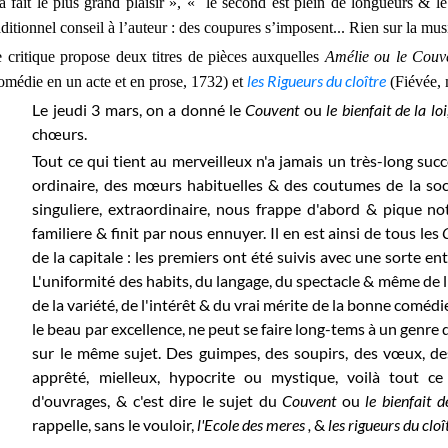
a fait le plus grand plaisir », « le second est plein de longueurs & 
aditionnel conseil à l’auteur : des coupures s’imposent... Rien sur la mu
 critique propose deux titres de pièces auxquelles
Amélie ou le Couv
les Rigueurs du cloître
omédie en un acte et en prose, 1732) et
(Fiévée,
Le jeudi 3 mars, on a donné le
Couvent
ou
le
bienfait de la lo
chœurs.
Tout ce qui tient au merveilleux n'a jamais un très-long succè
ordinaire, des mœurs habituelles & des coutumes de la soc
singuliere, extraordinaire, nous frappe d'abord & pique no
familiere & finit par nous ennuyer. Il en est ainsi de tous les
de la capitale : les premiers ont été suivis avec une sorte en
L'uniformité des habits, du langage, du spectacle & même de l'
de la variété, de l'intérêt & du vrai mérite de la bonne comédi
le beau par excellence, ne peut se faire long-tems à un genre
sur le même sujet. Des guimpes, des soupirs,
des vœux, de
apprêté, mielleux, hypocrite ou mystique, voilà tout c
d'ouvrages, & c'est dire le sujet du
Couvent
ou
le bienfait d
rappelle, sans le vouloir,
l'Ecole des meres ,
&
les rigueurs du cloî