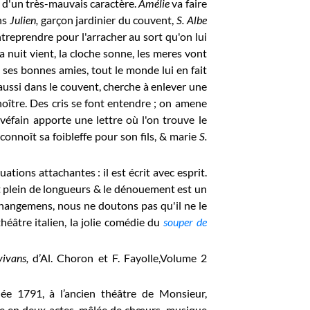
é d'un très-mauvais caractère.
Amélie
va faire
ans
Julien,
garçon jardinier du couvent,
S
. Albe
ntreprendre pour l'arracher au sort qu'on lui
la nuit vient, la cloche sonne, les meres vont
, ses bonnes amies, tout le monde lui en fait
it aussi dans le couvent, cherche à enlever une
noître. Des cris se font entendre ; on amene
ovéfain apporte une lettre où l'on
trouve le
connoît sa foibleffe pour son fils, & marie
S.
tions attachantes : il est écrit avec esprit.
st plein de longueurs &
le
dénouement est un
 changemens, nous ne doutons pas qu'il ne le
 théâtre italien, la jolie comédie du
souper de
 vivans,
d’Al. Choron et F. Fayolle,Volume 2
ée 1791, à l’ancien théâtre de Monsieur,
ie en deux actes, mêlée de chœurs, musique