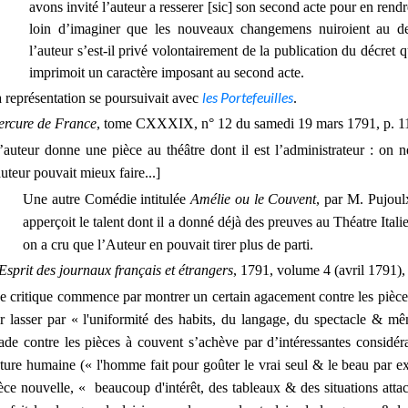
avons invité l’auteur a resserer [sic] son second acte pour en rendre
loin d’imaginer que les nouveaux changemens nuiroient au d
l’auteur s’est-il privé volontairement de la publication du décret q
imprimoit un caractère imposant au second acte.
les Portefeuilles
 représentation se poursuivait avec
.
rcure de France
, tome CXXXIX, n° 12 du samedi 19 mars 1791, p. 11
’auteur donne une pièce au théâtre dont il est l’administrateur : on n
auteur pouvait mieux faire...]
Une autre Comédie intitulée
Amélie ou le Couvent
, par M. Pujoul
apperçoit le talent dont il a donné déjà des preuves au Théatre Ita
on a cru que l’Auteur en pouvait tirer plus de parti.
Esprit des journaux français et étrangers
, 1791, volume 4 (avril 1791),
e critique commence par montrer un certain agacement contre les pièces s
r lasser par « l'uniformité des habits, du langage, du spectacle & mê
rade contre les pièces à couvent s’achève par d’intéressantes considér
ture humaine (« l'homme fait pour goûter le vrai seul & le beau par exce
èce nouvelle, « beaucoup d'intérêt, des tableaux & des situations attach