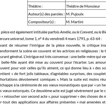
Théâtre :
Théâtre de Monsieur
Auteur(s) des paroles :
M. Pujoulx
Compositeur(s) :
M. Martini
 pièce est également intitulée parfois
Amélie, ou le Convent, ou le Bie
rcure universel
, tome 1, n° 4 du vendredi 4 mars 1791, p. 63-64 :
vant de résumer l'intrigue de la pièce nouvelle, le critique ir
ansforment la scène en couvent et les actrices en religieuses : le
urant général. L'intrigue est très convenue : une belle-mère qui veut
 belle-fille ayant été mise au couvent pour l'écarter. Les amou
uvent pour voir celles qu'ils aiment, ce qui donne lieu à « des sc
ntient « de fort jolis tableaux, d’agréables surprises, des couple
hortations dévotement comiques ». Mais la suite est moins réuss
échappe à la cérémonie de ses vœux monastiques que par « un heureu
s vœux extorqués. Ce deuxième acte est jugé sévèrement par le crit
 « retoucher son second acte », pour supprimer « des choses de 
r-tout des applications aux affaires présentes » mal amenées e