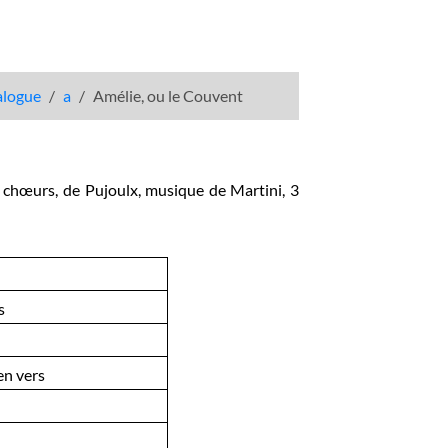
talogue
a
Amélie, ou le Couvent
s chœurs, de Pujoulx, musique de Martini, 3
s
en vers