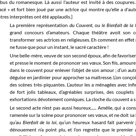
abus du romanesque. Là aussi l'auteur est invité à des coupures. 
acé » et fort bien joué par une actrice qui montre qu'elle a d'a
tres interprètes ont été applaudis.]
La première représentation
du
Couvent
, ou
le Bienfait de la 
grand concours d’amateurs. Chaque théâtre avoit son co
transformer ses actrices en religieuses. Eh comment en effet n
ne fusse que pour un instant, le sacré caractère !
Une belle-mère, veuve de son second époux, afin de favoriser son
et presse le moment de prononcer ses vœux. Son fils, amoure
dans le couvent pour enlever l’objet de son amour ; d’un autr
déguise en jardinier pour approcher sa maîtresse. L’on conç
des scènes très-piquantes. L’auteur les a ménagées avec infini
de fort jolis tableaux, d’agréables surprises, des couplets
exhortations dévotement comiques. La cloche du couvent a sur
Le second acte n’est pas aussi heureux...... Amélie, qui a cons
ramenée sur la scène pour prononcer ses vœux, et ne doit sa l
qu’au
Bienfait de la loi
, qu’un heureux hasard fait parvenir
dénouement n’a point plu, et l’on regrette que le premier ac