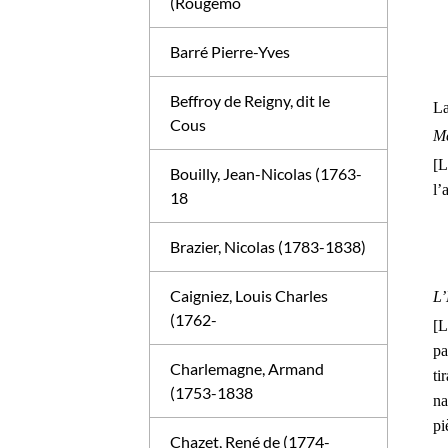
(Rougemo
Barré Pierre-Yves
Beffroy de Reigny, dit le
La
Cous
Me
[L
Bouilly, Jean-Nicolas (1763-
l’
18
Brazier, Nicolas (1783-1838)
Caigniez, Louis Charles
L’
(1762-
[L
pa
Charlemagne, Armand
ti
(1753-1838
na
pi
Chazet, René de (1774-