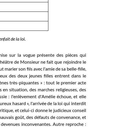
nfait de la loi
.
onise sur la vogue présente des pièces qui
 théâtre de Monsieur ne fait que rejoindre le
 marier son fils avec l'amie de sa belle-fille,
reux des deux jeunes filles entrent dans le
ènes très-piquantes » : tout le premier acte
ts en situation, des marches religieuses, des
ie : l'enlèvement d'Amélie échoue, et elle
x hasard », l'arrivée de la loi qui interdit
ique, et celui-ci donne le judicieux conseil
mauvais goût, des défauts de convenance, et
t devenues inconvenantes. Autre reproche :