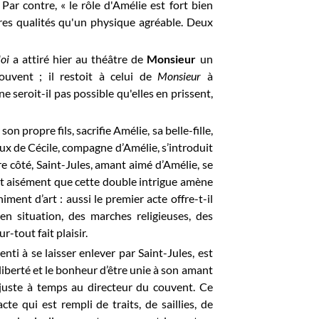
Par contre, « le rôle d'Amélie est fort bien
utres qualités qu'un physique agréable. Deux
loi
a attiré hier au théâtre de
Monsieur
un
uvent ; il restoit à celui de
Monsieur
à
e seroit-il pas possible qu'elles en prissent,
 propre fils, sacrifie Amélie, sa belle-fille,
ux de Cécile, compagne d’Amélie, s’introduit
e côté, Saint-Jules, amant aimé d’Amélie, se
oit aisément que cette double intrigue amène
ment d’art : aussi le premier acte offre-t-il
 en situation, des marches religieuses, des
-tout fait plaisir.
enti à se laisser enlever par Saint-Jules, est
iberté et le bonheur d’être unie à son amant
 juste à temps au directeur du couvent. Ce
te qui est rempli de traits, de saillies, de