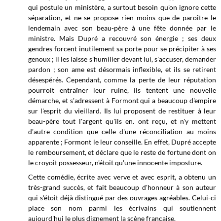
qui postule un ministère, a surtout besoin qu'on ignore cette
séparation, et ne se propose rien moins que de paroître le
lendemain avec son beau-père à une fête donnée par le
ministre. Mais Dupré a recouvré son énergie ; ses deux
gendres forcent inutilement sa porte pour se précipiter à ses
genoux ; il les laisse s'humilier devant lui, s'accuser, demander
pardon ; son ame est désormais inflexible, et ils se retirent
désespérés. Cependant, comme la perte de leur réputation
pourroit entraîner leur ruine, ils tentent une nouvelle
démarche, et s'adressent à Formont qui a beaucoup d'empire
sur l'esprit du vieillard. Ils lui proposent de restituer à leur
beau-père tout l'argent qu'ils en. ont reçu, et n'y mettent
d'autre condition que celle d'une réconciliation au moins
apparente ; Formont le leur conseille. En effet, Dupré accepte
le remboursement, et déclare que le reste de fortune dont on
le croyoit possesseur, n'étoit qu'une innocente imposture.
Cette comédie, écrite avec verve et avec esprit, a obtenu un
très-grand succès, et fait beaucoup d'honneur à son auteur
qui s'étoit déjà distingué par des ouvrages agréables. Celui-ci
place son nom parmi les écrivains qui soutiennent
aujourd'hui le plus dignement la scène française.