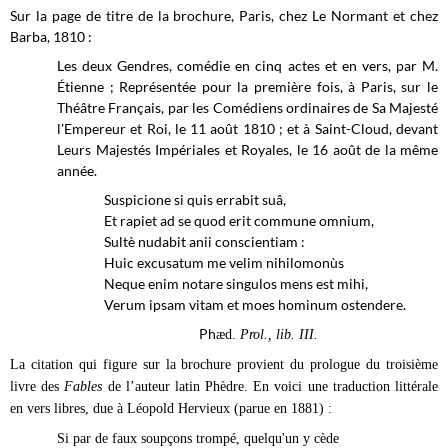
Sur la page de titre de la brochure, Paris, chez Le Normant et chez
Barba, 1810 :
Les deux Gendres, comédie en cinq actes et en vers, par M.
Étienne ; Représentée pour la première fois, à Paris, sur le
Théâtre Français, par les Comédiens ordinaires de Sa Majesté
l'Empereur et Roi, le 11 août 1810 ; et à Saint-Cloud, devant
Leurs Majestés Impériales et Royales, le 16 août de la même
année.
Suspicione si quis errabit suâ,
Et rapiet ad se quod erit commune omnium,
Sultè nudabit anii conscientiam :
Huic excusatum me velim nihilomonùs
Neque enim notare singulos mens est mihi,
Verum ipsam vitam et moes hominum ostendere.
Ph
æ
d.
Prol., lib. III.
La citation qui figure sur la brochure provient du prologue du troisième
livre des
Fables
de l’auteur latin Phèdre. En voici une traduction littérale
en vers libres, due à Léopold Hervieux (parue en 1881) :
Si par de faux soupçons trompé, quelqu'un y cède