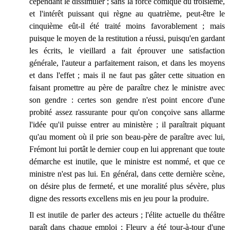
cependant le dissimuler ; sans la force comique du troisième,
et l'intérêt puissant qui règne au quatrième, peut-être le
cinquième eût-il été traité moins favorablement ; mais
puisque le moyen de la restitution a réussi, puisqu'en gardant
les écrits, le vieillard a fait éprouver une satisfaction
générale, l'auteur a parfaitement raison, et dans les moyens
et dans l'effet ; mais il ne faut pas gâter cette situation en
faisant promettre au père de paraître chez le ministre avec
son gendre : certes son gendre n'est point encore d'une
probité assez rassurante pour qu'on conçoive sans allarme
l'idée qu'il puisse entrer au ministère ; il paraîtrait piquant
qu'au moment où il prie son beau-père de paraître avec lui,
Frémont lui portât le dernier coup en lui apprenant que toute
démarche est inutile, que le ministre est nommé, et que ce
ministre n'est pas lui. En général, dans cette dernière scène,
on désire plus de fermeté, et une moralité plus sévère, plus
digne des ressorts excellens mis en jeu pour la produire.
Il est inutile de parler des acteurs ; l'élite actuelle du théâtre
paraît dans chaque emploi ; Fleury a été tour-à-tour d'une