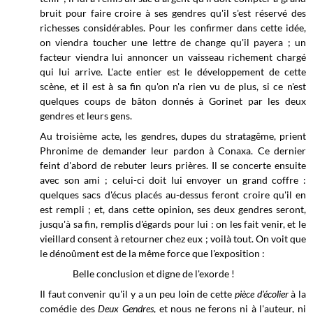
bruit pour faire croire à ses gendres qu'il s'est réservé des
richesses considérables. Pour les confirmer dans cette idée,
on viendra toucher une lettre de change qu'il payera ; un
facteur viendra lui annoncer un vaisseau richement chargé
qui lui arrive. L'acte entier est le développement de cette
scène, et il est à sa fin qu'on n'a rien vu de plus, si ce n'est
quelques coups de bâton donnés à Gorinet par les deux
gendres et leurs gens.
Au troisième acte, les gendres, dupes du stratagême, prient
Phronime de demander leur pardon à Conaxa. Ce dernier
feint d'abord de rebuter leurs prières. Il se concerte ensuite
avec son ami ; celui-ci doit lui envoyer un grand coffre :
quelques sacs d'écus placés au-dessus feront croire qu'il en
est rempli ; et, dans cette opinion, ses deux gendres seront,
jusqu'à sa fin, remplis d'égards pour lui : on les fait venir, et le
vieillard consent à retourner chez eux ; voilà tout. On voit que
le dénoûment est de la même force que l'exposition :
Belle conclusion et digne de l'exorde !
Il faut convenir qu'il y a un peu loin de cette
pièce d'écolier
à la
comédie des
Deux Gendres
, et nous ne ferons ni à l'auteur, ni