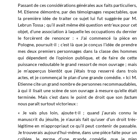
Passant de ces considérations générales aux faits particuliers,
M. Etienne démontre, par des témoignages respectables, que
la première idée de traiter ce sujet lui fut suggérée par M.
Lebrun Tossa ; qu'il avait même été question entr'eux pour cet
objet, d'une association à laquelle les occupations du dernier
le forcèrent de renoncer : « J'ai commencé la pièce en
Pologne, poursuit-il ; c'est là que je conçus l'idée de prendre
mes deux premiers personnages dans la classe des hommes
qui dépendent de l'opinion publique, et de faire de cette
puissance redoutable le grand ressort de mon ouvrage ;
mais
je m'apperçus bientôt que j'étais trop resserré dans trois
actes, et je commençai le plan d'une grande comédie. » Ici M.
Etienne cite un grand nombre de personnes recommaudables
,
à qui il lisait une scène de son ouvrage à mesure qu'elle était
terminée. Mais c'est dans le point de droit que son
factum
nous paraît surtout victorieux :
« Je vais plus loin, ajoute-t-il ; quand j’aurais connu le
manuscrit du jésuite, je n'aurais fait qu'user d'un droit très-
légitime en m'appropriaut ce qu'il peut contenir de passable.
Je trouverais aujourd'hui-même, dans une pièce faite pour un
collége, le germe d'une grande comédie, que je m'en