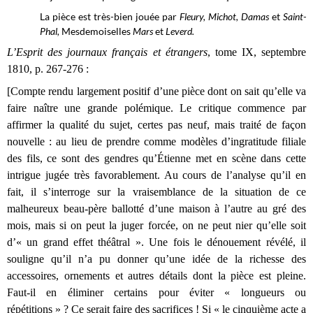
La pièce est très-bien jouée par
Fleury, Michot, Damas
et
Saint-
Phal,
Mesdemoiselles
Mars
et
Leverd.
L’Esprit des journaux français et étrangers
, tome IX, septembre
1810,
p. 267-276 :
[Compte rendu largement positif d’une pièce dont on sait qu’elle va
faire naître une grande polémique. Le critique commence par
affirmer la qualité du sujet, certes pas neuf, mais traité de façon
nouvelle : au lieu de prendre comme modèles d’ingratitude filiale
des fils, ce sont des gendres qu’Étienne met en scène dans cette
intrigue jugée très favorablement. Au cours de l’analyse qu’il en
fait, il s’interroge sur la vraisemblance de la situation de ce
malheureux beau-père ballotté d’une maison à l’autre au gré des
mois, mais si on peut la juger forcée, on ne peut nier qu’elle soit
d’« un grand effet théâtral ». Une fois le dénouement révélé, il
souligne qu’il n’a pu donner qu’une idée de la richesse des
accessoires, ornements et autres détails dont la pièce est pleine.
Faut-il en éliminer certains pour éviter « longueurs ou
répétitions » ? Ce serait faire des sacrifices ! Si « l
e cinquième acte a