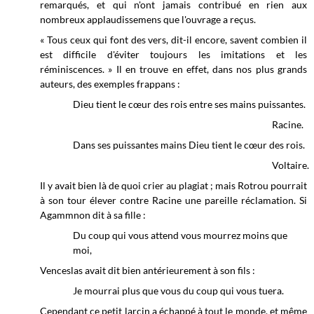
remarqués, et qui n'ont jamais contribué en rien aux
nombreux applaudissemens que l'ouvrage a reçus.
« Tous ceux qui font des vers, dit-il encore, savent combien il
est difficile d'éviter toujours les imitations et les
réminiscences. » Il en trouve en effet, dans nos plus grands
auteurs, des exemples frappans :
Dieu tient le cœur des rois entre ses mains puissantes.
Racine.
Dans ses puissantes mains Dieu tient le cœur des rois.
Voltaire.
Il y avait bien là de quoi crier au plagiat ; mais Rotrou pourrait
à son tour élever contre Racine une pareille réclamation. Si
Agammnon dit à sa fille :
Du coup qui vous attend vous mourrez moins que
moi,
Venceslas avait dit bien antérieurement à son fils :
Je mourrai plus que vous du coup qui vous tuera.
Cependant ce petit larcin a échappé à tout le monde, et même