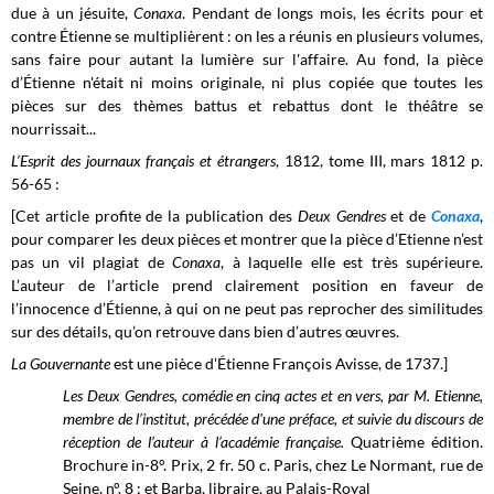
due à un jésuite,
Conaxa
. Pendant de longs mois, les écrits pour et
contre Étienne se multiplièrent : on les a réunis en plusieurs volumes,
sans faire pour autant la lumière sur l'affaire. Au fond, la pièce
d’Étienne n'était ni moins originale, ni plus copiée que toutes les
pièces sur des thèmes battus et rebattus dont le théâtre se
nourrissait...
L’Esprit des journaux français et étrangers
, 1812, tome III, mars 1812 p.
56-65 :
[Cet article profite de la publication des
Deux Gendres
et de
Conaxa
,
pour comparer les deux pièces et montrer que la pièce d’Etienne n’est
pas un vil plagiat de
Conaxa
, à laquelle elle est très supérieure.
L’auteur de l’article prend clairement position en faveur de
l’innocence d’Étienne, à qui on ne peut pas reprocher des similitudes
sur des détails, qu’on retrouve dans bien d’autres œuvres.
La Gouvernante
est une pièce d'Étienne François Avisse, de 1737.]
Les Deux Gendres, comédie en cinq actes et en vers, par M. Etienne,
membre de l’institut, précédée d'une préface, et suivie du discours de
réception de l’auteur à l’académie française.
Quatrième édition.
Brochure in-8°. Prix, 2 fr. 50 c. Paris, chez Le Normant, rue de
Seine, n°. 8 ; et Barba,
libraire, au Palais-Royal