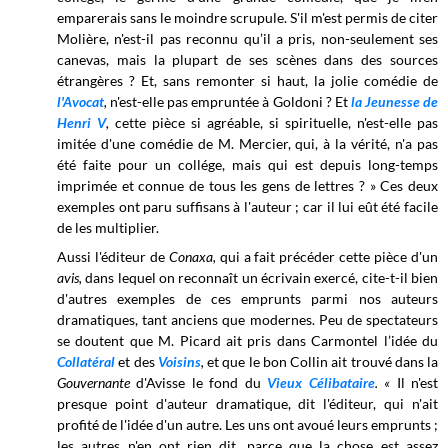
emparerais sans le moindre scrupule. S'il m'est permis de citer
Molière, n'est-il pas reconnu qu’il a pris, non-seulement ses
canevas, mais la plupart de ses scènes dans des sources
étrangères ? Et, sans remonter si haut, la jolie comédie de
l'Avocat
,
n'est-elle pas empruntée à Goldoni ? Et
la Jeunesse de
Henri V
,
cette pièce si agréable, si spirituelle, n'est-elle pas
imitée d'une comédie de M. Mercier, qui, à la vérité, n'a pas
été faite pour un collége, mais qui est depuis long-temps
imprimée et connue de tous les gens de lettres ? » Ces deux
exemples ont paru suffisans à l'auteur ; car il lui eût été facile
de les multiplier.
Aussi l'éditeur de
Conaxa,
qui a fait précéder cette pièce d'un
avis,
dans lequel on reconnaît un écrivain exercé, cite-t-il bien
d'autres exemples de ces emprunts parmi nos auteurs
dramatiques, tant anciens que modernes. Peu de spectateurs
se doutent que M. Picard ait pris dans Carmontel l’idée du
Collatéral
et des
Voisins
,
et que le bon Collin ait trouvé dans la
Gouvernante
d'Avisse le fond du
Vieux Célibataire
. «
Il n'est
presque point d'auteur dramatique, dit l'éditeur, qui n'ait
profité de l'idée d'un autre. Les uns ont avoué leurs emprunts ;
les autres n'en ont rien dit, parce que la chose est assez