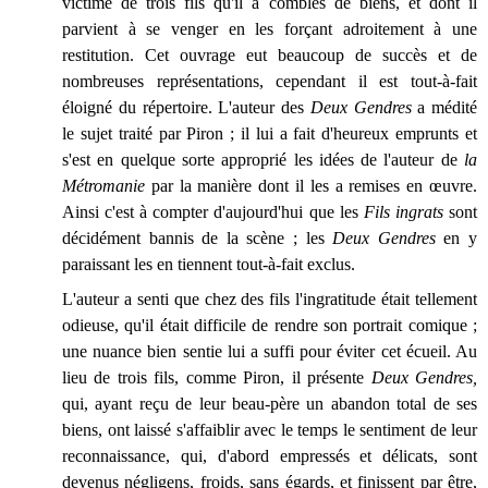
victime de trois fils qu'il a comblés de biens, et dont il
parvient à se venger en les forçant adroitement à une
restitution. Cet ouvrage eut beaucoup de succès et de
nombreuses représentations, cependant il est tout-à-fait
éloigné du répertoire. L'auteur des
Deux Gendres
a médité
le sujet traité par Piron ; il lui a fait d'heureux emprunts et
s'est en quelque sorte approprié les idées de l'auteur de
la
Métromanie
par la manière dont il les a remises en œuvre.
Ainsi c'est à compter d'aujourd'hui que les
F
ils ingrats
sont
décidément bannis de la scène ; les
Deux Gendres
en y
paraissant les en tiennent tout-à-fait exclus.
L'auteur a senti que chez des fils l'ingratitude était tellement
odieuse, qu'il était difficile de rendre son portrait comique ;
une nuance bien sentie lui a suffi pour éviter cet écueil. Au
lieu de trois fils, comme Piron, il présente
Deux Gendres,
qui, ayant reçu de leur beau-père un abandon total de ses
biens, ont laissé s'affaiblir avec le temps le sentiment de leur
reconnaissance, qui, d'abord empressés et délicats, sont
devenus négligens, froids, sans égards, et finissent par être,