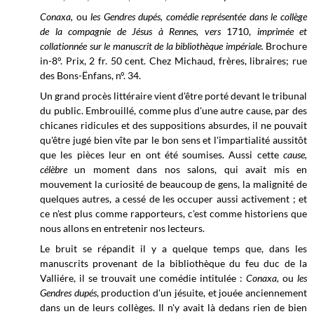
Conaxa,
ou
les Gendres dupés, comédie représentée dans le collège
de la compagnie de Jésus à Rennes, vers
1710,
imprimée et
collationnée sur le manuscrit de la bibliothèque impériale.
Brochure
in-8°. Prix, 2 fr. 50 cent. Chez Michaud, frères, libraires; rue
des Bons-Ënfans,
n°. 34.
Un grand procès littéraire vient d'être porté devant le tribunal
du public. Embrouillé, comme plus d'une autre cause, par des
chicanes ridicules et des suppositions absurdes, il ne pouvait
qu'être jugé bien vîte par le bon sens et l'impartialité aussitôt
que les pièces leur en ont été soumises. Aussi cette
cause,
célèbre
un moment dans nos salons, qui avait mis en
mouvement la curiosité de beaucoup de gens, la malignité de
quelques autres, a cessé de les occuper aussi activement ; et
ce n'est plus comme rapporteurs, c'est comme historiens que
nous allons en entretenir nos lecteurs.
Le bruit se répandit il y a quelque temps que, dans les
manuscrits provenant de la bibliothèque du feu duc de la
Valliére, il se trouvait une comédie intitulée :
Conaxa,
ou
les
Gendres dupés
, production d'un jésuite, et jouée anciennement
dans un de leurs collèges. Il n'y avait là dedans rien de bien