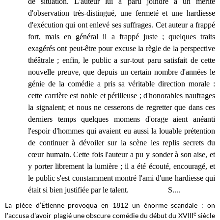
de situation. L'auteur lui a paru joindre à un mérite
d'observation très-distingué, une fermeté et une hardiesse
d'exécution qui ont enlevé ses suffrages. Cet auteur a frappé
fort, mais en général il a frappé juste ; quelques traits
exagérés ont peut-être pour excuse la règle de la perspective
théâtrale ; enfin, le public a sur-tout paru satisfait de cette
nouvelle preuve, que depuis un certain nombre d'années le
génie de la comédie a pris sa véritable direction morale :
cette carrière est noble et périlleuse ; d'honorables naufrages
la signalent; et nous ne cesserons de regretter que dans ces
derniers temps quelques momens d'orage aient anéanti
l'espoir d'hommes qui avaient eu aussi la louable prétention
de continuer à dévoiler sur la scène les replis secrets du
cœur humain. Cette fois l'auteur a pu y sonder à son aise, et
y porter librement la lumière ; il a été écouté, encouragé, et
le public s'est constamment montré l'ami d'une hardiesse qui
était si bien justifiée par le talent. S....
La pièce d’Étienne provoqua en 1812 un énorme scandale : on
e
l'accusa d'avoir plagié une obscure comédie du début du XVIII
siècle