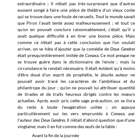
extraordinaire ; il n'était pas très-surprenant que d'autres
eussent songé à faire une pièce de théâtre d'un vieux conte
qui se trouve dans une foule de recueils. Tout le monde savait
que Piron l'avait tenté assez malheureusement ; et tout ce
qu'on en pouvait conclure raisonnablement, c'était qu'il y
avait quelque difficulté à en tirer une bonne pièce. Mais
comme ce n'était pas à cette conclusion que l'on voulait
arriver, on se hâta d'ajouter que la comédie
de
Deux Gendres
était presqu'entièrement imitée de
Conaxa.
Ce mot
presque
ne
se trouve guère dans le dictionnaire de l'envie ; mais la
circonstance le rendait nécessaire. Il était évident qu'à moins
d'être doué d'un esprit de prophétie, le jésuite auteur ne
pouvait avoir tracé les caractères de l'ambitieux et du
philantrope du jour ; qu'on ne pouvait lui attribuer quantité
de tirades et de traits heureux dirigés contre les mœurs
actuelles. Après avoir pris cette sage précaution, on se livra
du reste à toute l'exagération usitée ; on appuya
particulièrement sur les vers empruntés à
Conaxa,
par
l'auteur des
Deux Gendres.
Il n'était d'abord question que d'une
vingtaine; mais il en fut comme des œufs de la fable :
Avant la fin de la journée