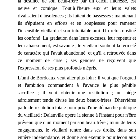
la destinée de son beau-frère par un calcul intéressé, est
neuve et comique. Tout-à-l'heure eux et leurs valets
rivalisaient d'insolences ; ils luttent de bassesses ; maintenant
ils s'épuisent en efforts et en souplesses pour ramener
l'insensible vieillard et son intraitable ami. Un refus obstiné
les confond. La gradation dans leurs excuses, leur repentir et
leur abaissement, est savante ; le vieillard soutient la fermeté
de caractère qui l'avait abandonné, et qu'il a retrouvée dans
ce moment de crise ; ses gendres ne reçoivent que
l'expression de ses plus profonds mépris.
L'ami de Bordeaux veut aller plus loin : il veut que l'orgueil
et l'ambition commandent à l'avarice le plus pénible
sacrifice ; il veut obtenir une restitution ; un piége
adroitement tendu divise les deux beaux-frères. Dhervières
parle de restitution totale pour prix d'une démarche publique
du vieillard ; Dalanville opère la sienne à l'instant pour n'être
prévenu que d'un moment par son beau-frère ; muni de leurs
engagemens, le vieillard rentre dans ses droits, dans son
entière indépendance, et donne son exemple pour leçon aux