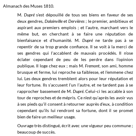
Almanach des Muses 1810.
M.
Dupré
s'est dépouillé de tous ses biens en faveur de ses
deux gendres,
Dalainville
et
Dervières
; le premier, ambitieux et
aspirant aux premiers emplois ; et l'autre, marchant vers le
même but, en cherchant à se faire une réputation de
bienfaisance et d'humanité. M.
Dupré
ne tarde pas à se
repentir de sa trop grande confiance. Il se voit à la merci de
ses gendres qui l'accablent de mauvais procédés. Il n'ose
éclater cependant de peu de les perdre dans l'opinion
publique. Il loge chez eux ; mais M.
Fremont
, son ami, homme
brusque et ferme, lui reproche sa faiblesse, et l'emmene chez
lui. Les deux gendres tremblent alors pour leur réputation et
leur fortune. Ils s'accusent l'un l'autre, et ne tardent pas à se
rapprocher bassement de M.
Dupré
. Celui-ci les accable à son
tour de reproches et de mépris. Ce n'est qu'après les avoir vus
à ses pieds qu'il consent à retourner auprès d'eux, à condition
cependant qu'ils lui rendront sa fortune, dont il se promet
bien de faire un meilleur usage.
Ouvrage très distingué, écrit avec une vigueur peu commune ;
beaucoup de succès.