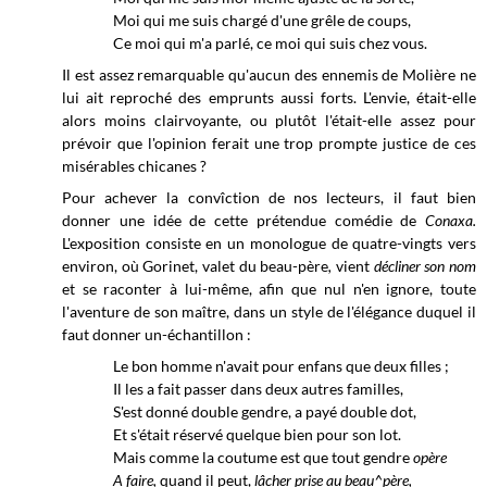
Moi qui me suis chargé d'une grêle de coups,
Ce moi qui m'a parlé, ce moi qui suis chez vous.
Il est assez remarquable qu'aucun des ennemis de Molière ne
lui ait reproché des emprunts aussi forts. L'envie, était-elle
alors moins clairvoyante, ou plutôt l'était-elle assez pour
prévoir que l'opinion ferait une trop prompte justice de ces
misérables chicanes ?
Pour achever la convîction de nos lecteurs, il faut bien
donner une idée de cette prétendue comédie de
Conaxa.
L'exposition consiste en un monologue de quatre-vingts vers
environ, où Gorinet, valet du beau-père
,
vient
décliner son nom
et se raconter à lui-même, afin que nul n'en ignore, toute
l'aventure de son maître, dans un style de l'élégance duquel il
faut donner un-échantillon :
Le bon homme n'avait pour enfans que
deux filles ;
Il les a fait passer dans deux autres familles,
S'est donné double gendre, a payé double dot,
Et s'était réservé quelque bien pour son lot.
Mais comme la coutume est que tout gendre
opère
A faire,
quand il peut,
lâcher prise au beau^père,