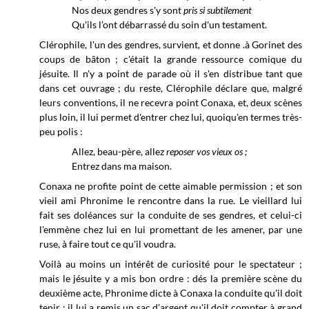
Nos deux gendres s'y
sont
pris si subtilement
Qu'ils l’ont débarrassé du soin d'un testament.
Clérophile, l'un des gendres, survient
,
et donne .à Gorinet des
coups de bâton ; c'était la grande ressource comique du
jésuite. Il n'y a point de parade où il s'en distribue tant que
dans cet ouvrage ; du reste, Clérophile déclare que, malgré
leurs conventions, il ne recevra point Conaxa, et, deux scènes
plus loin, il lui permet d'entrer chez lui, quoiqu'en termes très-
peu polis :
Allez, beau-père, allez
reposer vos vieux os ;
Entrez dans ma maison.
Conaxa ne profite point de cette aimable permission ; et son
vieil ami Phronime le rencontre dans la rue. Le vieillard lui
fait ses doléances sur la conduite de ses gendres, et celui-ci
l'emmène chez lui en lui promettant de les amener, par une
ruse, à faire tout ce qu'il voudra.
Voilà au moins un intérêt de curiosité pour le spectateur ;
mais le jésuite y a mis bon ordre : dés la première scène du
deuxième acte, Phronime dicte à Conaxa la conduite qu'il doit
tenir ; il lui a remis un sac d'argent qu'il doit compter à grand