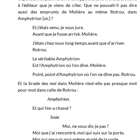
à l'éditeur que je viens de citer. Que ne pouvait-il pas dire
aussi des emprunts de Molière au même Rotrou, dans
Amphytrion [sic] ?
Et j'étais venu, je vous jure.
Avant que je fusse arrivé. Molière.
J’étais chez nous long-temps.avant que d'arriver.
Rotrou.
Le véritable Amphytrion
Est l'Amphytrion où l'on dîne. Molière.
Point, point d'Amphytrion où l'on ne dîne pas. Rotrou.
Et la tirade des
moi
dans Molière n'est-elle pas presque mot
pour mot dans celle de Rotrou :
Amphytrion.
Et qui t'en a chassé ?
Sosie
Moi, ne vous dis-je pas ?
Moi que j'ai rencontré, moi qui suis sur la
porte,
Moi qui me suis moi-même ajusté de la sorte,