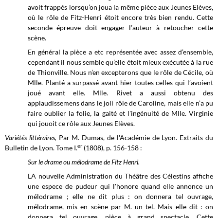
avoit frappés lorsqu’on joua la même pièce aux Jeunes Elèves,
où le rôle de Fitz-Henri étoit encore très bien rendu. Cette
seconde épreuve doit engager l’auteur à retoucher cette
scène.
En général la pièce a etc représentée avec assez d’ensemble,
cependant il nous semble qu’elle étoit mieux exécutée à la rue
de Thionville. Nous n’en excepterons que le rôle de Cécile, où
Mlle. Planté a surpassé avant hier toutes celles qui l’avoient
joué avant elle. Mlle. Rivet a aussi obtenu des
applaudissemens dans le joli rôle de Caroline, mais elle n’a pu
faire oublier la folie, la gaité et l'ingénuité de Mlle. Virginie
qui jouoit ce rôle aux Jeunes Elèves.
Variétés littéraires,
Par M. Dumas, de l'Académie de Lyon. Extraits du
er
Bulletin de Lyon. Tome I.
(1808), p. 156-158 :
Sur le drame ou mélodrame de Fitz Henri.
LA nouvelle Administration du Théâtre des Célestins affiche
une espece de pudeur qui l'honore quand elle annonce un
mélodrame ; elle ne dit plus : on donnera tel ouvrage,
mélodrame, mis en scène par M. un tel. Mais elle dit : on
donnera tel ouvrage, pièce à grand spectacle. Cette