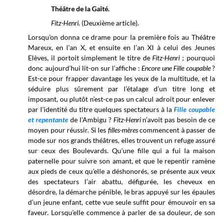
Théâtre de la Gaîté.
Fitz-Henri
. (Deuxième article).
Lorsqu'on donna ce drame pour la première fois au Théâtre
Mareux, en l’an X, et ensuite en l’an XI à celui des Jeunes
Elèves, il portoit simplement le titre de
Fitz-Henri
; pourquoi
donc aujourd’hui lit-on sur l’affiche :
Encore une Fille coupable
?
Est-ce pour frapper davantage les yeux de la multitude, et la
séduire plus sûrement par l’étalage d’un titre long et
imposant, ou plutôt n’est-ce pas un calcul adroit pour enlever
par l’identité du titre quelques spectateurs à la
Fille coupable
et repentante
de l’Ambigu ?
Fitz-Henri
n’avoit pas besoin de ce
moyen pour réussir. Si les
filles-mères
commencent à passer de
mode sur nos grands théâtres, elles trouvent un refuge assuré
sur ceux des Boulevards. Qu’une fille qui a fui la maison
paternelle pour suivre son amant, et que le repentir ramène
aux pieds de ceux qu’elle a déshonorés, se présente aux veux
des spectateurs l’air abattu, défigurée, les cheveux en
désordre, la démarche pénible, le bras appuyé sur les épaules
d’un jeune enfant, cette vue seule suffit pour émouvoir en sa
faveur. Lorsqu’elle commence à parler de sa douleur, de son