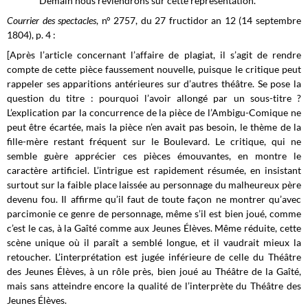
Demain nous reviendrons sur cette représentation.
Courrier des spectacles
, n° 2757, du 27 fructidor an 12 (14 septembre
1804), p. 4 :
[Après l’article concernant l’affaire de plagiat, il s’agit de rendre
compte de cette pièce faussement nouvelle, puisque le critique peut
rappeler ses apparitions antérieures sur d’autres théâtre. Se pose la
question du titre : pourquoi l’avoir allongé par un sous-titre ?
L’explication par la concurrence de la pièce de l’Ambigu-Comique ne
peut être écartée, mais la pièce n’en avait pas besoin, le thème de la
fille-mère restant fréquent sur le Boulevard. Le critique, qui ne
semble guère apprécier ces pièces émouvantes, en montre le
caractère artificiel. L’intrigue est rapidement résumée, en insistant
surtout sur la faible place laissée au personnage du malheureux père
devenu fou. Il affirme qu’il faut de toute façon ne montrer qu’avec
parcimonie ce genre de personnage, même s’il est bien joué, comme
c’est le cas, à la Gaîté comme aux Jeunes Élèves. Même réduite, cette
scène unique où il paraît a semblé longue, et il vaudrait mieux la
retoucher. L’interprétation est jugée inférieure de celle du Théâtre
des Jeunes Élèves, à un rôle près, bien joué au Théâtre de la Gaîté,
mais sans atteindre encore la qualité de l’interprète du Théâtre des
Jeunes Élèves.