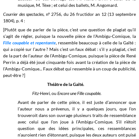
musique, M. Tèxe ; et celui des ballets, M. Angomard.
Courrier des spectacles
, n° 2756, du 26 fructidor an 12 (13 septembre
1804), p. 4 :
[Plutôt que de parler de la pièce, c’est une question de plagiat qu’il
s‘agit de régler, puisque la nouvelle pièce de l’Ambigu-Comique,
la
Fille coupable et repentante
, ressemble beaucoup à celle de la Gaîté :
qui a copié sur l’autre ? Mais c’est un faux débat : s’il y a plagiat, c’est
de la part de l’auteur de l’Ambigu-Comique, puisque la pièce de René
Perrin a déjà été joué cinquante fois avant la création de la pièce de
l’Ambigu-Comique... Faux débat qui ressemble à un coup de publicité,
peut-être ?]
Théâtre de la Gaîté.
Fitz-Henri
, ou
Encore une Fille coupable.
Avant de parler de cette pièce, il est juste d’annoncer que
l’auteur nous a prévenus, il y a quelques jours, que l’on
trouveroit dans son ouvrage plusieurs traits de ressemblance
avec celui que l’on joue à l’Ambigu-Comique. S’il n’étoit
question que des idées principales, ces ressemblances
n’auroient rien d’étonnant, puisque les deux auteurs ont puisé