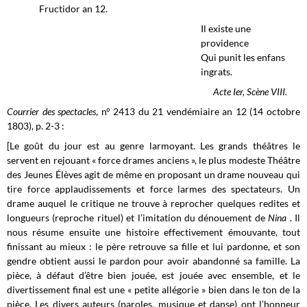
Fructidor an 12.
Il existe une
providence
Qui punit les enfans
ingrats.
Acte Ier, Scène VIII.
Courrier des spectacles
, n° 2413 du 21 vendémiaire an 12 (14 octobre
1803), p. 2-3 :
[Le goût du jour est au genre larmoyant. Les grands théâtres le
servent en rejouant « force drames anciens », le plus modeste Théâtre
des Jeunes Élèves agit de même en proposant un drame nouveau qui
tire force applaudissements et force larmes des spectateurs. Un
drame auquel le critique ne trouve à reprocher quelques redites et
longueurs (reproche rituel) et l’imitation du dénouement de
Nina
. Il
nous résume ensuite une histoire effectivement émouvante, tout
finissant au mieux : le père retrouve sa fille et lui pardonne, et son
gendre obtient aussi le pardon pour avoir abandonné sa famille. La
pièce, à défaut d’être bien jouée, est jouée avec ensemble, et le
divertissement final est une « petite allégorie » bien dans le ton de la
pièce. Les divers auteurs (paroles, musique et danse) ont l’honneur