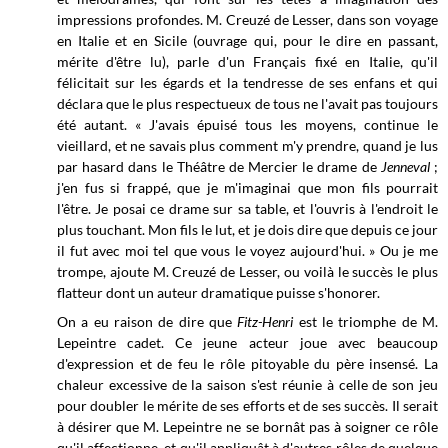
impressions profondes. M. Creuzé de Lesser, dans son voyage
en Italie et en Sicile (ouvrage qui, pour le dire en passant,
mérite d'être lu), parle d'un Français fixé en Italie, qu'il
félicitait sur les égards et la tendresse de ses enfans et qui
déclara que le plus respectueux de tous ne l'avait pas toujours
été autant. « J'avais épuisé tous les moyens, continue le
vieillard, et ne savais plus comment m'y prendre, quand je lus
par hasard dans le Théâtre de Mercier le drame de
Jenneval
;
j'en fus si frappé, que je m'imaginai que mon fils pourrait
l'être. Je posai ce drame sur sa table, et l'ouvris à l'endroit le
plus touchant. Mon fils le lut, et je dois dire que depuis ce jour
il fut avec moi tel que vous le voyez aujourd'hui. » Ou je me
trompe, ajoute M. Creuzé de Lesser, ou voilà le succès le plus
flatteur dont un auteur dramatique puisse s'honorer.
On a eu raison de dire que
Fitz-Henri
est le triomphe de M.
Lepeintre cadet. Ce jeune acteur joue avec beaucoup
d'expression et de feu le rôle pitoyable du père insensé. La
chaleur excessive de la saison s'est réunie à celle de son jeu
pour doubler le mérite de ses efforts et de ses succès. Il serait
à désirer que M. Lepeintre ne se bornât pas à soigner ce rôle
qu'il affectionne, et qu'il appliquât à d'autres rôles de quelque