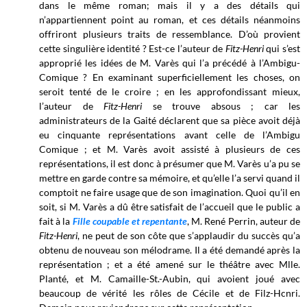
dans le même roman; mais il y a des détails qui
n’appartiennent point au roman, et ces détails néanmoins
offriront plusieurs traits de ressemblance. D’où provient
cette singulière identité ? Est-ce l’auteur de
Fitz-Henri
qui s’est
approprié les idées de M. Varès qui l’a précédé à l’Ambigu-
Comique ? En examinant superficiellement les choses, on
seroit tenté de le croire ; en les approfondissant mieux,
l’auteur de
Fitz-Henri
se trouve absous ; car les
administrateurs de la Gaité déclarent que sa pièce avoit déjà
eu cinquante représentations avant celle de l’Ambigu
Comique ; et M. Varès avoit assisté à plusieurs de ces
représentations, il est donc à présumer que M. Varès u’a pu se
mettre en garde contre sa mémoire, et qu’elle l’a servi quand il
comptoit ne faire usage que de son imagination. Quoi qu’il en
soit, si M. Varès a dû être satisfait de l’accueil que le public a
fait à la
Fille coupable et repentante
, M. René Perrin, auteur de
Fitz-Henri
, ne peut de son côte que s’applaudir du succès qu’a
obtenu de nouveau son mélodrame. Il a été demandé après la
représentation ; et a été amené sur le théâtre avec Mlle.
Planté, et M. Camaille-St.-Aubin, qui avoient joué avec
beaucoup de vérité les rôles de Cécile et de Filz-Hcnri.