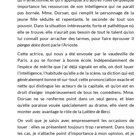
importance les ressources de son intelligence qui ne paraît
pas bornée. Mme. Dorsan, qui remplit le personnage de la
jeune fille séduite et repentante, le seconde de tout son
pouvoir. Dans la situation intéressante, forte et pathétique où
elle se trouve, elle n'aurait pas besoin de tout le talent qu'on
lui connaît pour arracher des larmes, pour faire éprouver il
pianger dolce
dont parle l'Arioste.
Cette actrice, qui nous a été envoyée par le vaudeville de
Paris. a pu se former à bonne école. Indépendamment de
l'espèce de mérite que j'ai déjà signalé en elle, on doit louer
l'intelligence, l'habitude qu'elle a de la scène, sa diction qui est
généralement bonne et sur-tout cette prononciation exacte et
nette qui distingue les acteurs de la capitale, et qu'on est en
droit d'exiger impérieusement de tous les comédiens. Mme.
Dorsan ne se renferme point dans un seul genre, et bien
qu'elle paraisse vouée spécialement au drame, elle vient de
monter avec avantage le rôle de la
Laitière de Berci
.
On voit que je saisis avec empressement les occasions de
louer : elles se présentent toujours trop rarement. Dans tous
les cas, je n'attache point d'importance à mon opinion, et je