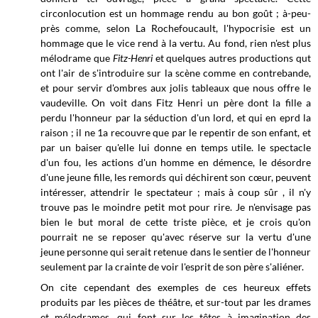
circonlocution est un hommage rendu au bon goût ; à-peu-
près comme, selon La Rochefoucault, l'hypocrisie est un
hommage que le vice rend à la vertu. Au fond, rien n'est plus
mélodrame que
Fitz-Henri
et quelques autres productions qut
ont l'air de s'introduire sur la scène comme en contrebande,
et pour servir d'ombres aux jolis tableaux que nous offre le
vaudeville. On voit dans Fitz Henri un père dont la fille a
perdu l'honneur par la séduction d'un lord, et qui en eprd la
raison ; il ne 1a recouvre que par le repentir de son enfant, et
par un baiser qu'elle lui donne en temps utile. le spectacle
d'un fou, les actions d'un homme en démence, le désordre
d'une jeune fille, les remords qui déchirent son cœur, peuvent
intéresser, attendrir le spectateur ; mais à coup sûr , il n'y
trouve pas le moindre petit mot pour rire. Je n'envisage pas
bien le but moral de cette triste pièce, et je crois qu'on
pourrait ne se reposer qu'avec réserve sur la vertu d'une
jeune personne qui serait retenue dans le sentier de l'honneur
seulement par la crainte de voir l'esprit de son père s'aliéner.
On cite cependant des exemples de ces heureux effets
produits par les pièces de théâtre, et sur-tout par les drames
et mélodrames, qui font sur les têtes à imagination des