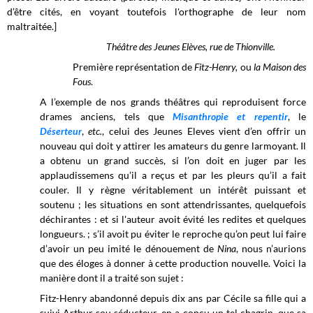
d’être cités, en voyant toutefois l'orthographe de leur nom
maltraitée.]
Théâtre des Jeunes Elèves, rue de Thionville.
Première représentation de
Fitz-Henry,
ou
la Maison des
Fous
.
A l’exemple de nos grands théâtres qui reproduisent force
drames anciens, tels que
Misanthropie et repentir
, le
Déserteur
,
etc.
, celui des Jeunes Eleves vient d’en offrir un
nouveau qui doit y attirer les amateurs du genre larmoyant. Il
a obtenu un grand succès, si l’on doit en juger par les
applaudissemens qu’il a reçus et par les pleurs qu’il a fait
couler. Il y règne véritablement un intérêt puissant et
soutenu ; les situations en sont attendrissantes, quelquefois
déchirantes : et si l'auteur avoit évité les redites et quelques
longueurs. ; s’il avoit pu éviter le reproche qu’on peut lui faire
d’avoir un peu imité le dénouement de
Nina
, nous n’aurions
que des éloges à donner à cette production nouvelle. Voici la
manière dont il a traité son sujet :
Fitz-Henry abandonné depuis dix ans par Cécile sa fille qui a
suivi Arthur sou séducteur, en a conçu un tel chagrin, que sa