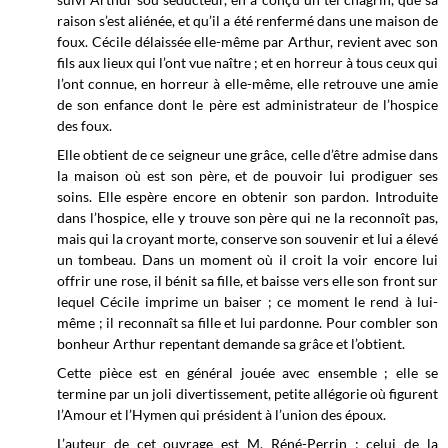
raison s’est aliénée, et qu’il a été renfermé dans une maison de
foux. Cécile délaissée elle-même par Arthur, revient avec son
fils aux lieux qui l’ont vue naître ; et en horreur à tous ceux qui
l’ont connue, en horreur à elle-même, elle retrouve une amie
de son enfance dont le père est administrateur de l’hospice
des foux.
Elle obtient de ce seigneur une grâce, celle d’être admise dans
la maison où est son père, et de pouvoir lui prodiguer ses
soins. Elle espère encore en obtenir son pardon. Introduite
dans l’hospice, elle y trouve son père qui ne la reconnoît pas,
mais qui la croyant morte, conserve son souvenir et lui a élevé
u
n tombeau. Dans un moment où il croit la voir encore lui
offrir une rose, il bénit sa fille, et baisse vers elle son front sur
lequel Cécile imprime un baiser ; ce moment le rend à lui-
même ; il reconnaît sa fille et lui pardonne. Pour combler son
bonheur Arthur repentant demande sa grâce et l’obtient.
Cette pièce est en général jouée avec ensemble ; elle se
termine par un joli divertissement, petite allégorie où figurent
l’Amour et l’Hymen qui président à l’union des époux.
L’auteur de cet ouvrage est M. Réné-Perrin ; celui de la