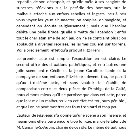
repentir, de son désespoir, et qu’elle mêle à ses sanglots de
superbes réflexions sur la perfidie des hommes, sur le
malheur attaché aux enfans rebelles et ingrats, peu-à peu
vous voyez les yeux s’humecter, on soupire, on sanglote, et
cependant on écoute religieusement ; mais que l’héroïne
débite une belle tirade, qu’elle y mette de l'abandon ; enfin
tout le charlatanisme de son jeu, on ne se contraint plus ; on
applaudit à diverses reprises, les larmes coulent par torrens.
Voilà précisément l’effet qu’a produit Fitz-Henri.
Le premier acte est simple, l’exposition en est claire. Le
second offre des situations pathétiques, et entr'autres une
jolie scène entre Cécile et la jeune Caroline, l’amie et la
compagne de son enfance. Fitz-Henri, devenu fou, ne paroit
qu’au troisième acte, et sans vouloir ici établir de
comparaison entre les deux pièces de l’Ambigu de la Gaité,
nous aimons mieux qu’il ne paroisse que dans cet acte, parce
que la vue d’un malheureux en cet état est toujours pénible ,
et que l’on ne peut montrer ces foux trop tard et trop peu.
L'auteur de
Fitz-Henri
n’a donné qu’une scène à son insensé, et
néanmoins elle a paru encore trop longue, malgré le talent de
M. CamaiIle-S.-Aubin, chargé de ce rôle. Le même défaut nous