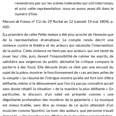
reviendrons pas sur les scènes indécentes qui ont interrompu
et suivi cette représentation, nous en avons assez dit dans le
numéro d’hier.
Mercure de France
, n° CLI du 29 floréal an 12 (samedi 19 mai 1804), p.
420 :
[La première de cette
Petite maison
a été plus proche de l’émeute que
de la représentation dramatique. Le compte rendu décrit une
violence contre le théâtre et les acteurs qui nécessite l’intervention
de la police. Cette violence ne tient pas aux acteurs, qui ont tenté de
jouer leur rôle, puis, devant l’impossibilité de calmer les esprits, de
satisfaire aux exigences du public déchaîné (le critique compare le
parterre à des fous). Elle découle (mais ce n’est pas une excuse) du
sujet de la pièce, montrer le fonctionnement de « ces anciens asiles de
la volupté ». Le résumé de l’intrigue montre qu’elle est fort loin d’être
édifiante, même si le dénouement que l’on n’a pas pu connaître aurait
sans doute rétabli la situation « de la manière la plus édifiante ». En
particulier, le discours d’un valet est présenté comme « une
dégoûtante profanation des mystères de la galanterie ». La musique
est mieux traitée, sans être au niveau de ce qu’on attendait d’un
musicien comme Spontini. Le nom des auteurs, que personne n’avait
demandé, a été inscrit sur les affiches de la deuxième représentation,