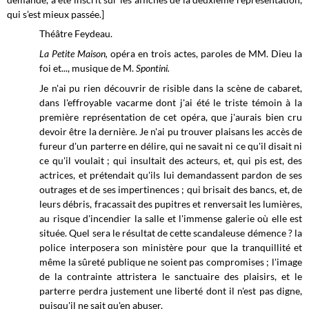
qui s’est mieux passée.]
Théâtre
Feydeau.
La Petite Maison,
opéra en trois actes, paroles de MM. Dieu la
foi et..., musique de M.
Spontini.
Je
n'ai pu rien découvrir de risible dans la scène de cabaret,
dans l'effroyable vacarme dont j'ai été le triste témoin à la
première représentation de cet opéra, que j'aurais bien cru
devoir être la dernière. Je n'ai pu trouver plaisans les accès de
fureur d'un parterre en délire, qui ne savait ni ce qu'il disait ni
ce qu'il voulait ; qui insultait des acteurs, et, qui pis est, des
actrices, et prétendait qu'ils lui demandassent pardon de ses
outrages et de ses impertinences ; qui brisait des bancs, et, de
leurs débris, fracassait des pupitres et renversait les lumières,
au risque d'incendier la salle et l'immense galerie où elle est
située. Quel sera le résultat de cette scandaleuse démence ? la
police interposera son ministère pour que la tranquillité et
même la sûreté publique ne soient pas compromises ; l'image
de la contrainte attristera le sanctuaire des plaisirs, et le
parterre perdra justement une liberté dont il n'est pas digne,
puisqu'il ne sait qu'en abuser.