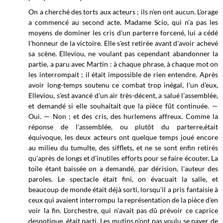
On a cherché des torts aux acteurs ; ils n'en ont aucun. L'orage
a commencé au second acte. Madame Scio, qui n'a pas les
moyens de dominer les cris d'un parterre forcené, lui a cédé
l'honneur de la victoire. Elle s'est retirée avant d'avoir achevé
sa scène. Elleviou, ne voulant pas cependant abandonner la
partie, a paru avec Martin : à chaque phrase, à chaque mot on
les interrompait ; il était impossible de rien entendre. Après
avoir long-temps soutenu ce combat trop inégal, l'un d'eux,
Elleviou, s'est avancé d'un air très-décent, a salué l'assemblée,
et demandé si elle souhaitait que la pièce fût continuée. —
Oui. — Non ; et des cris, des hurlemens affreux. Comme la
réponse de l'assemblée, ou plutôt du parterre,était
équivoque, les deux acteurs ont quelque temps joué encore
au milieu du tumulte, des sifflets, et ne se sont enfin retirés
qu'après de longs et d'inutiles efforts pour se faire écouter. La
toile étant baissée on a demandé, par dérision, l'auteur des
paroles. Le spectacle était fini, on évacuait la salle, et
beaucoup de monde était déjà sorti, lorsqu'il a pris fantaisie à
ceux qui avaient interrompu la représentation de la pièce d'en
voir la fin. L'orchestre, qui n'avait pas dû prévoir ce caprice
despotique, était parti. Les mutins n'ont pas voulu se payer de