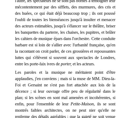
l'autre, les spectateurs ne se sont pas bornés à témoigner leur
mécontentement par des sifflets, des murmures, des cris et
des huées, ce qui était déjà beaucoup trop ; ils ont poussé
l'oubli de toutes les bienséances jusqu'à insulter et menacer
des acteurs estimables, jusqu'à s'élancer sur le théâtre, briser
les banquettes du parterre, les chaises, les pupitres, et brûler
les cahiers de musique épars dans l'orchestre. Cette conduite
barbare est si loin de s'allier avec l'urbanité française, qu'en
la racontant on croit parler, de ces grossières et repoussantes
luttes qui s'élèvent si souvent aux spectacles de Londres,
entre les porte-faix ivres de
porter,
et les acteurs.
Les paroles et la musique ne méritaient point d'être
applaudies, j'en conviens ; mais si la muse de MM. Dieu-la-
Foi et Gersaint ne s'est pas fort attachée aux lois de la
décence ; si leur ouvrage offre peu de régularité dans le
plan; si les scènes en sont mal amenées et incohérentes, si
enfin, pour l'ensemble de leur
Petite-Maison
, ils se sont
montrés faibles architectes, on ne peut nier qu'elle ne
renferme des détails agréables ; que la gaieté ne soit venue