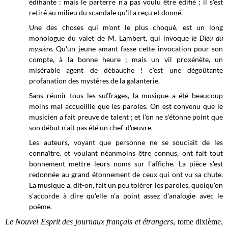
édifiante : mais le parterre n'a pas voulu être édifié ; il s'est
retiré au milieu du scandale qu'il a reçu et donné.
Une des choses qui m'ont le plus choqué, est un long
monologue du valet de M. Lambert, qui invoque
le Dieu du
mystère.
Qu'un jeune amant fasse cette invocation pour son
compte, à la bonne heure ; mais un vil proxénète, un
misérable agent de débauche ! c'est une dégoûtante
profanation des mystères de la galanterie.
Sans réunir tous les suffrages, la musique a été beaucoup
moins mal accueillie que les paroles. On est convenu que le
musicien a fait preuve de talent ; et l'on ne s'étonne point que
son début n'ait pas été un chef-d'œuvre.
Les auteurs, voyant que personne ne se souciait de les
connaître
,
et voulant néanmoins être connus, ont fait tout
bonnement mettre leurs noms sur l'affiche. La pièce s'est
redonnée au grand étonnement de ceux qui ont vu sa chute.
La musique a, dit-on, fait un peu tolérer les paroles, quoiqu'on
s'accorde à dire qu'elle n'a point assez d'analogie avec le
poëme.
Le Nouvel Esprit des journaux français et étrangers
, tome dixième,