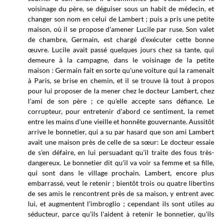
voisinage du père, se déguiser sous un habit de médecin, et
changer son nom en celui de Lambert ; puis a pris une petite
maison, où il se propose d'amener Lucile par ruse. Son valet
de chambre, Germain, est chargé d'exécuter cette bonne
œuvre. Lucile avait passé quelques jours chez sa tante, qui
demeure à la campagne, dans le voisinage de la petite
maison : Germain fait en sorte qu'une voiture qui la ramenait
à Paris, se brise en chemin, et il se trouve là tout à propos
pour lui proposer de la mener chez le docteur Lambert, chez
l'ami de son père ; ce qu'elle accepte sans défiance. Le
corrupteur, pour entretenir d'abord ce sentiment, la remet
entre les mains d'une vieille et honnête gouvernante. Aussitôt
arrive le bonnetier, qui a su par hasard que son ami Lambert
avait une maison près de celle de sa sœur: Le docteur essaie
de s'en défaire, en lui persuadant qu'il traite des fous très-
dangereux. Le bonnetier dit qu'il va voir sa femme et sa fille,
qui sont dans le village prochain. Lambert, encore plus
embarrassé, veut le retenir ; bientôt trois ou quatre libertins
de ses amis le rencontrent près de sa maison, y entrent avec
lui, et augmentent l'imbroglio ; cependant ils sont utiles au
séducteur, parce qu'ils l'aident à retenir le bonnetier, qu'ils