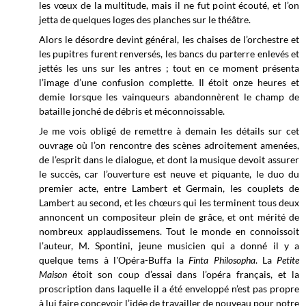
les vœux de la multitude, mais il ne fut point écouté, et l’on
jetta de quelques loges des planches sur le théâtre.
Alors le désordre devint général, les chaises de l’orchestre et
les pupitres furent renversés, les bancs du parterre enlevés et
jettés les uns sur les antres ; tout en ce moment présenta
l’image d’une confusion complette. Il étoit onze heures et
demie lorsque les vainqueurs abandonnèrent le champ de
bataille jonché de débris et méconnoissable.
Je me vois obligé de remettre à demain les détails sur cet
ouvrage où l’on rencontre des scènes adroitement amenées,
de l’esprit dans le dialogue, et dont la musique devoit assurer
le succès, car l’ouverture est neuve et piquante, le duo du
premier acte, entre Lambert et Germain, les couplets de
Lambert au second, et les chœurs qui les terminent tous deux
annoncent un compositeur plein de grâce, et ont mérité de
nombreux applaudissemens. Tout le monde en connoissoit
l’auteur, M. Spontini, jeune musicien qui a donné il y a
quelque tems à l'Opéra-Buffa la
Finta Philosopha
. La
Petite
Maison
étoit son coup d’essai dans l’opéra français, et la
proscription dans laquelle il a été enveloppé n’est pas propre
à lui faire concevoir l’idée de travailler de nouveau pour notre