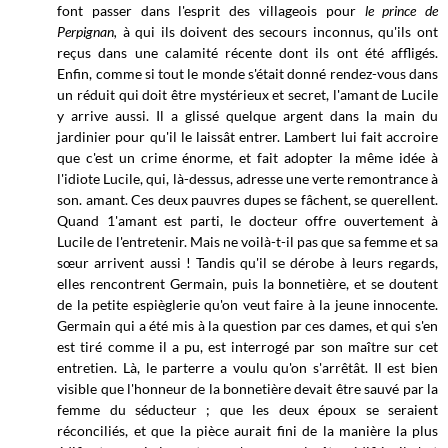
font passer dans l'esprit des villageois pour
le prince de
Perpignan,
à qui ils doivent des secours inconnus, qu'ils ont
reçus dans une calamité récente dont ils ont été affligés.
Enfin, comme si tout le monde s'était donné rendez-vous dans
un réduit qui doit être mystérieux et secret, l'amant de Lucile
y arrive aussi. Il a glissé quelque argent dans la main du
jardinier pour qu'il le laissât entrer. Lambert lui fait accroire
que c'est un crime énorme, et fait adopter la même idée à
l'idiote Lucile, qui, là-dessus, adresse une verte remontrance à
son. amant. Ces deux pauvres dupes se fâchent, se querellent.
Quand 1'amant est parti, le docteur offre ouvertement à
Lucile de l'entretenir. Mais ne voilà-t-il pas que sa femme et sa
sœur arrivent aussi ! Tandis qu'il se dérobe à leurs regards,
elles rencontrent Germain, puis la bonnetière, et se doutent
de la petite espièglerie qu'on veut faire à la jeune innocente.
Germain qui a été mis à la question par ces dames, et qui s'en
est tiré comme il a pu, est interrogé par son maître sur cet
entretien. Là, le parterre a voulu qu'on s'arrêtât. Il est bien
visible que l'honneur de la bonnetière devait être sauvé par la
femme du séducteur ; que les deux époux se seraient
réconciliés, et que la pièce aurait fini de la manière la plus