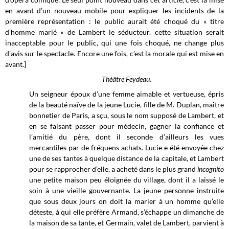
en avant d’un nouveau mobile pour expliquer les incidents de la
première représentation : le public aurait été choqué du « titre
d’homme marié » de Lambert le séducteur. cette situation serait
inacceptable pour le public, qui une fois choqué, ne change plus
d’avis sur le spectacle. Encore une fois, c’est la morale qui est mise en
avant.]
Théâtre Feydeau.
Un seigneur époux d’une femme aimable et vertueuse, épris
de la beauté naïve de la jeune Lucie, fille de M. Duplan, maître
bonnetier de Paris, a sçu, sous le nom supposé de Lambert, et
en se faisant passer pour médecin, gagner la confiance et
l’amitié du père, dont il seconde d’ailleurs les vues
mercantiles par de fréquens achats. Lucie e été envoyée chez
une de ses tantes à quelque distance de la capitale, et Lambert
pour se rapprocher d’elle, a acheté dans le plus grand
incognito
une petite maison peu éloignée du village, dont il a laissé le
soin à une vieille gouvernante. La jeune personne instruite
que sous deux jours on doit la marier à un homme qu’elle
déteste, à qui elle préfère Armand, s’échappe un dimanche de
la maison de sa tante, et Germain, valet de Lambert, parvient à