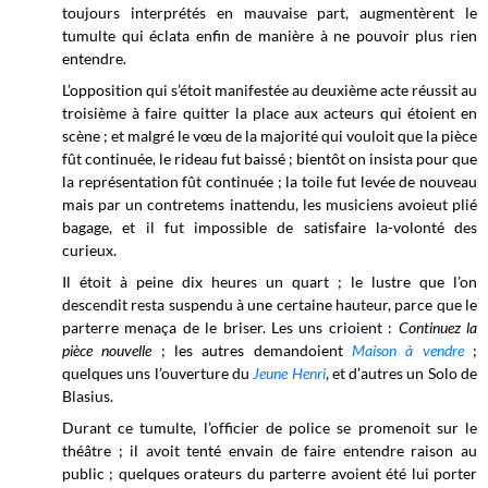
toujours interprétés en mauvaise part, augmentèrent le
tumulte qui éclata enfin de manière à ne pouvoir plus rien
entendre.
L’opposition qui s’étoit manifestée au deuxième acte réussit au
troisième à faire quitter la place aux acteurs qui étoient en
scène ; et malgré le vœu de la majorité qui vouloit que la pièce
fût continuée, le rideau fut baissé ; bientôt on insista pour que
la représentation fût continuée ; la toile fut levée de nouveau
mais par un contretems inattendu, les musiciens avoieut plié
bagage, et il fut impossible de satisfaire la-volonté des
curieux.
Il étoit à peine dix heures un quart ; le lustre que l’on
descendit resta suspendu à une certaine hauteur, parce que le
parterre menaça de le briser. Les uns crioient :
Continuez la
pièce nouvelle
; les autres demandoient
Maison à vendre
;
quelques uns l’ouverture du
Jeune Henri
, et d’autres un Solo de
Blasius.
Durant ce tumulte, l’officier de police se promenoit sur le
théâtre ; il avoit tenté envain de faire entendre raison au
public ; quelques orateurs du parterre avoient été lui porter