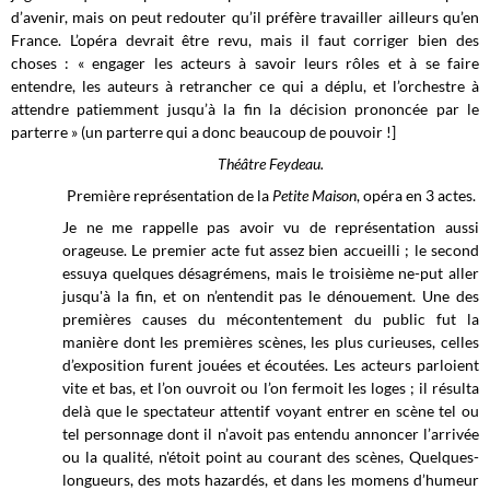
d’avenir, mais on peut redouter qu’il préfère travailler ailleurs qu’en
France. L’opéra devrait être revu, mais il faut corriger bien des
choses : « engager les acteurs à savoir leurs rôles et à se faire
entendre, les auteurs à retrancher ce qui a déplu, et l’orchestre à
attendre patiemment jusqu’à la fin la décision prononcée par le
parterre » (un parterre qui a donc beaucoup de pouvoir !]
Théâtre Feydeau.
Première représentation de la
Petite Maison
, opéra en 3 actes.
Je ne me rappelle pas avoir vu de représentation aussi
orageuse. Le premier acte fut assez bien accueilli ; le second
essuya quelques désagrémens, mais le troisième ne-put aller
jusqu'à la fin, et on n’entendit pas le dénouement. Une des
premières causes du mécontentement du public fut la
manière dont les premières scènes, les plus curieuses, celles
d’exposition furent jouées et écoutées. Les acteurs parloient
vite et bas, et l’on ouvroit ou l’on fermoit les loges ; il résulta
delà que le spectateur attentif voyant entrer en scène tel ou
tel personnage dont il n’avoit pas entendu annoncer l’arrivée
ou la qualité, n'étoit point au courant des scènes, Quelques-
longueurs, des mots hazardés, et dans les momens d’humeur