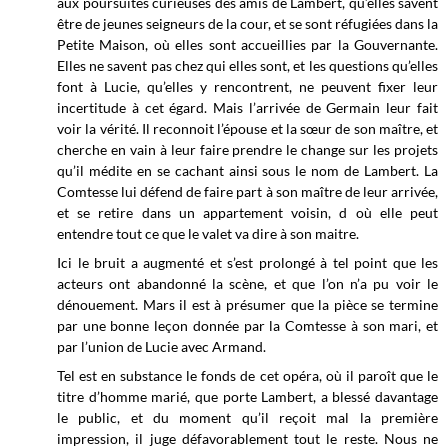
aux poursuites curieuses des amis de Lambert, qu’elles savent
être de jeunes seigneurs de la cour, et se sont réfugiées dans la
Petite Maison, où elles sont accueillies par la Gouvernante.
Elles ne savent pas chez qui elles sont, et les questions qu’elles
font à Lucie, qu’elles y rencontrent, ne peuvent fixer leur
incertitude à cet égard. Mais l’arrivée de Germain leur fait
voir la vérité. Il reconnoit l’épouse et la sœur de son maître, et
cherche en vain à leur faire prendre le change sur les projets
qu’il médite en se cachant ainsi sous le nom de Lambert. La
Comtesse lui défend de faire part à son maître de leur arrivée,
et se retire dans un appartement voisin, d où elle peut
entendre tout ce que le valet va dire à son maitre.
Ici le bruit a augmenté et s’est prolongé à tel point que les
acteurs ont abandonné la scène, et que l’on n’a pu voir le
dénouement. Mars il est à présumer que la pièce se termine
par une bonne leçon donnée par la Comtesse à son mari, et
par l’union de Lucie avec Armand.
Tel est en substance le fonds de cet opéra, où il paroît que le
titre d’homme marié, que porte Lambert, a blessé davantage
le public, et du moment qu’il reçoit mal la première
impression, il juge défavorablement tout le reste. Nous ne