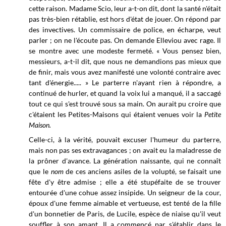
cette raison. Madame Scio, leur a-t-on dit, dont la santé n'était
pas très-bien rétablie, est hors d'état de jouer. On répond par
des invectives. Un commissaire de police, en écharpe, veut
parler ; on ne l'écoute pas. On demande Elleviou avec rage. Il
se montre avec une modeste fermeté. « Vous pensez bien,
messieurs, a-t-il dit, que nous ne demandions pas mieux que
de finir, mais vous avez manifesté une volonté contraire avec
tant d'énergie..... » Le parterre n'ayant rien à répondre, a
continué de hurler, et quand la voix lui a manqué, il a saccagé
tout ce qui s'est trouvé sous sa main. On aurait pu croire que
c'étaient les Petites-Maisons qui étaient venues voir la
Petite
Maison.
Celle-ci, à la vérité, pouvait excuser l'humeur du parterre,
mais non pas ses extravagances ; on avait eu la maladresse de
la prôner d'avance. La génération naissante, qui ne connaît
que le
nom
de ces anciens asiles de la volupté, se faisait une
fête d'y être admise ; elle a été stupéfaite de se trouver
entourée d'une cohue assez insipide. Un seigneur de la cour,
époux d'une femme aimable et vertueuse, est tenté de la fille
d'un bonnetier de Paris, de Lucile, espèce de niaise qu'il veut
souffler à son amant. Il a commencé par s'établir dans le