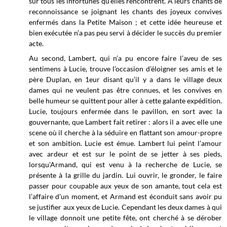
sur tous les infortunés qu’elles rencontrent. A leurs chants de
reconnoissance se joignant les chants des joyeux convives
enfermés dans la Petite Maison ; et cette idée heureuse et
bien exécutée n’a pas peu servi à décider le succès du premier
acte.
Au second, Lambert, qui n’a pu encore faire l’aveu de ses
sentimens à Lucie, trouve l’occasion d’éloigner ses amis et le
père Duplan, en 1eur disant qu’il y a dans le village deux
dames qui ne veulent pas être connues, et les convives en
belle humeur se quittent pour aller à cette galante expédition.
Lucie, toujours enfermée dans le pavillon, en sort avec la
gouvernante, que Lambert fait retirer : alors il a avec elle une
scene où il cherche à la séduire en flattant son amour-propre
et son ambition. Lucie est émue. Lambert lui peint l’amour
avec ardeur et est sur le point de se jetter à ses pieds,
lorsqu’Armand, qui est venu à la recherche de Lucie, se
présente à la grille du jardin. Lui ouvrir, le gronder, le faire
passer pour coupable aux yeux de son amante, tout cela est
l’affaire d’un moment, et Armand est éconduit sans avoir pu
se justifier aux yeux de Lucie. Cependant les deux dames à qui
le village donnoit une petite fête, ont cherché à se dérober