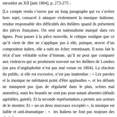
messidor an XII [juin 1804], p. 273-275 :
[Le compte rendu s’ouvre par un long paragraphe qui va s’avérer
hors sujet, consacré à attaquer violemment la musique italienne,
rendue responsable des difficultés des théâtres quand ils présentent
des pièces françaises. On sent un nationalisme marqué dans ces
lignes. Pour passer à la pièce nouvelle, le critique souligne que ce
qu’il vient de dire ne s’applique pas à elle, puisque, œuvre d’un
compositeur italien, elle a subi un échec retentissant. Il nous fait le
récit d’une véritable scène d’émeute, qu’il ne peut que comparer
aux violences qui se produisent souvent sur les théâtres de Londres
(un peu d’anglophobie n’est pas mal venue en 1804). La réaction
du public, si elle est excessive, n’est pas inattendue : « Les paroles
et la musique ne méritaient point d'être applaudies », et les défauts
ne manquent pas (pas de régularité dans le plan, scènes mal
amenées), mais les beautés ne sont pas pour autant absentes (détails
agréables, gaieté). Et la seconde représentation a permis aux acteurs
de le montrer. Et « un ou deux morceaux exceptés », la musique est
faible et anti-dramatique : « les Italiens ne font pas toujours des