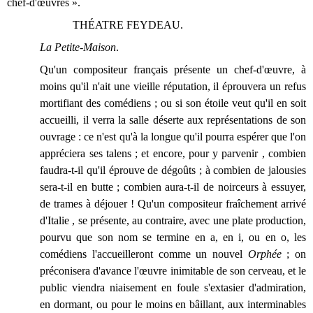
chef-d'œuvres ».
THÉATRE FEYDEAU.
La Petite-Maison
.
Qu'un compositeur français présente un chef-d'œuvre, à
moins qu'il n'ait une vieille réputation, il éprouvera un refus
mortifiant des comédiens ; ou si son étoile veut qu'il en soit
accueilli, il verra la salle déserte aux représentations de son
ouvrage : ce n'est qu'à la longue qu'il pourra espérer que l'on
appréciera ses talens ; et encore, pour y parvenir , combien
faudra-t-il qu'il éprouve de dégoûts ; à combien de jalousies
sera-t-il en butte ; combien aura-t-il de noirceurs à essuyer,
de trames à déjouer ! Qu'un compositeur fraîchement arrivé
d'Italie , se présente, au contraire, avec une plate production,
pourvu que son nom se termine en a, en i, ou en o, les
comédiens l'accueilleront comme un nouvel
Orphée
; on
préconisera d'avance l'œuvre inimitable de son cerveau, et le
public viendra niaisement en foule s'extasier d'admiration,
en dormant, ou pour le moins en bâillant, aux interminables