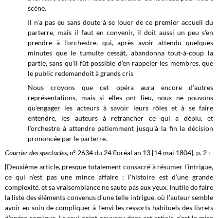
scène.
Il n’a pas eu sans doute à se louer de ce premier accueil du
parterre, mais il faut en convenir, il doit aussi un peu s’en
prendre à l’orchestre, qui, après avoir attendu quelques
minutes que le tumulte cessât, abandonna tout-à-coup la
partie, sans qu’il fût possible d’en rappeler les membres, que
le public redemandoit à grands cris
Nous croyons que cet opéra aura encore d’autres
représentations, mais si elles ont lieu, nous ne pouvons
qu'engager les acteurs à savoir leurs rôles et à se faire
entendre, les auteurs à retrancher ce qui a déplu, et
l’orchestre à attendre patiemment jusqu’à la fin la décision
prononcée par le parterre.
Courrier des spectacles
, n° 2634 du 24 floréal an 13 [14 mai 1804], p. 2 :
[Deuxième article, presque totalement consacré à résumer l’intrigue,
ce qui n’est pas une mince affaire : l’histoire est d’une grande
complexité, et sa vraisemblance ne saute pas aux yeux. Inutile de faire
la liste des éléments convenus d'une telle intrigue, où l’auteur semble
avoir eu soin de compliquer à l’envi les ressorts habituels des livrets
d’opéra comique. Le seul point nouveau dans cet article, c’est la mise