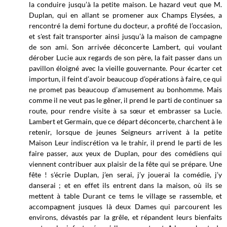
la conduire jusqu’à la petite maison. Le hazard veut que M.
Duplan, qui en allant se promener aux Champs Elysées, a
rencontré la demi fortune du docteur, a profité de l’occasion,
et s'est fait transporter ainsi jusqu’à la maison de campagne
de son ami. Son arrivée déconcerte Lambert, qui voulant
dérober Lucie aux regards de son père, la fait passer dans un
pavillon éloigné avec la vieille gouvernante. Pour écarter cet
importun, il feint d’avoir beaucoup d’opérations à faire, ce qui
ne promet pas beaucoup d’amusement au bonhomme. Mais
comme il ne veut pas le gêner, il prend le parti de continuer sa
route, pour rendre visite à sa sœur et embrasser sa Lucie.
Lambert et Germain, que ce départ déconcerte, charchent à le
retenir, lorsque de jeunes Seigneurs arrivent à la petite
Maison Leur indiscrétion va le trahir, il prend le parti de les
faire passer, aux yeux de Duplan, pour des comédiens qui
viennent contribuer aux plaisir de la fête qui se prépare. Une
fête ! s’écrie Duplan, j’en serai, j’y jouerai la comédie, j’y
danserai ; et en effet ils entrent dans la maison, où ils se
mettent à table Durant ce tems le village se rassemble, et
accompagnent jusques là deux Dames qui parcourent les
environs, dévastés par la grêle, et répandent leurs bienfaits