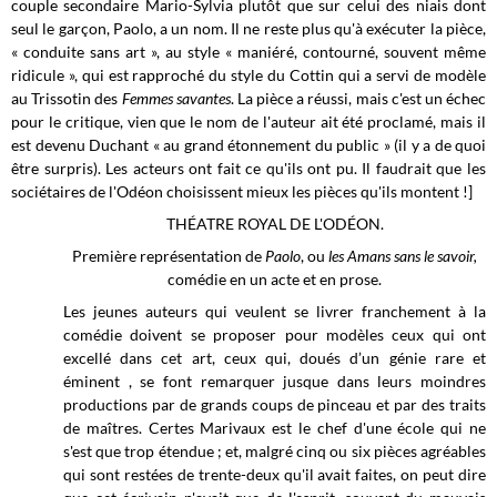
couple secondaire Mario-Sylvia plutôt que sur celui des niais dont
seul le garçon, Paolo, a un nom. Il ne reste plus qu'à exécuter la pièce,
« conduite sans art », au style « maniéré, contourné, souvent même
ridicule », qui est rapproché du style du Cottin qui a servi de modèle
au Trissotin des
Femmes savantes
. La pièce a réussi, mais c'est un échec
pour le critique, vien que le nom de l'auteur ait été proclamé, mais il
est devenu Duchant « au grand étonnement du public » (il y a de quoi
être surpris). Les acteurs ont fait ce qu'ils ont pu. Il faudrait que les
sociétaires de l'Odéon choisissent mieux les pièces qu'ils montent !]
THÉATRE ROYAL DE L'ODÉON.
Première représentation de
Paolo
, ou
les Amans sans le savoir,
comédie en un acte et en prose.
Les jeunes auteurs qui veulent se livrer franchement à la
comédie doivent se proposer pour modèles ceux qui ont
excellé dans cet art, ceux qui, doués d’un génie rare et
éminent , se font remarquer jusque dans leurs moindres
productions par de grands coups de pinceau et par des traits
de maîtres. Certes Marivaux est le chef d'une école qui ne
s'est que trop étendue ; et, malgré cinq ou six pièces agréables
qui sont restées de trente-deux qu'il avait faites, on peut dire