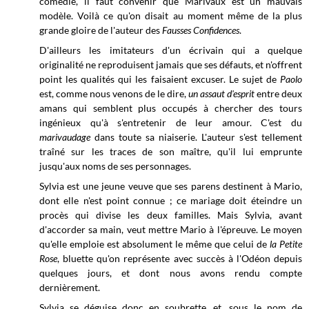
comédie, il faut convenir que Marivaux est un mauvais
modèle. Voilà ce qu'on disait au moment même de la plus
grande gloire de l'auteur des
Fausses Confidences
.
D'ailleurs les imitateurs d'un écrivain qui a quelque
originalité ne reproduisent jamais que ses défauts, et n'offrent
point les qualités qui les faisaient excuser. Le sujet de
Paolo
est, comme nous venons de le dire,
un assaut d'esprit
entre deux
amans qui semblent plus occupés à chercher des tours
ingénieux qu'à s'entretenir de leur amour. C'est du
marivaudage
dans toute sa niaiserie. L'auteur s'est tellement
traîné sur les traces de son maître, qu'il lui emprunte
jusqu'aux noms de ses personnages.
Sylvia est une jeune veuve que ses parens destinent à Mario,
dont elle n'est point connue ; ce mariage doit éteindre un
procès qui divise les deux familles. Mais Sylvia, avant
d'accorder sa main, veut mettre Mario à l'épreuve. Le moyen
qu'elle emploie est absolument le même que celui de
la Petite
Rose
, bluette qu'on représente avec succès à l'Odéon depuis
quelques jours, et dont nous avons rendu compte
dernièrement.
Sylvia se déguise donc en soubrette, et, sous le nom de