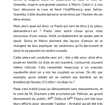
Gianetta, inspire une grande passion à Mario. Celui-ci à son
tour découvre la ruse et feint l'indifférence avec Sylvia-
Gianetta. Cette double épreuve se termine par l'hymen de ces
deux amans.
Mais alors quel est donc ce Paolo qui sert de titre à la, pièce,
demandera-t-on ? Paolo n'est autre chose qu'un niais
amoureux d'une niaise. Voilà probablement
les amans sans le
savoir
. Sylvia et Mario donnent des leçons d'amour et se
chargent de leur expliquer les sentimens qu'ils éprouvent et
dont ils ne peuvent se rendre compte.
Cette pièce est conduite sans art ; elle a été, pour ainsi dire,
jouée en famille. Le style en est maniéré, contourné, souvent
même ridicule. Cela ressemble beaucoup à un mauvais
vaudeville dont on a mis les couplets en prose. On dit, par
exemple,
qu'un notaire est un commis aux barrières sur les
frontières de l'hymen
. O Cottin ! où étais-tu ?
Paolo
s'est traîné jusqu'au dénouement sans mésaventures, et
le nom de M. Duchant a été proclamé par Pélicier, au grand
lle
lle
étonnement du public. M
Délia et M
Fleury ont fait tous
leurs efforts pour seconder l'auteur ; Armand aurait été très