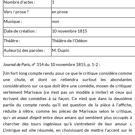
Nombre d'actes :
1
Vers / prose ?
en prose
Musique :
non
Date de création :
10 novembre 1815
Théâtre :
Théâtre de l’Odéon
Auteur(s) des paroles :
M. Dupin
Journal de Paris
, n° 314 du 10 novembre 1815, p. 1-2 :
[Un fort long compte rendu pour ce que le critique considère comme
une chute, et dont on retiendra surtout les abondantes
considérations sur ce que doit être une comédie, moyen de critiquer
vertement Marivaux (ce n'est pas un modèle à imiter) et ceux qui
écrivent des comédies à sa façon. Ce n'est que dans la deuxième
partie du compte rendu qu'il est question de la pièce à l'affiche,
réduite à n'être, comme les pièces de Marivaux selon le critique,
qu'«
un assaut d'esprit
entre deux amans qui semblent plus occupés à
chercher des tours ingénieux qu'à s'entretenir de leur amour ».
L'intrigue est vite résumée, en choisissant de mettre l'accent sur le