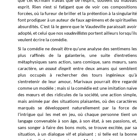
que cet écrivain n'avait que de l'esprit, souvent du mauvais
esprit. Rien n'est si fatigant que de voir ces compositions
forcées, où la fureur de briller et la prétention à la singularité
font prodiguer à un auteur de faux agrémens et de spirituelles
absurdités. C'est là le genre que le Vaudeville paraissait avoir
adopté, et celui que nos
vaudevillistes
portent ailleurs lorsqu'ils
veulent écrire la comédie.
Si la comédie ne devait être qu'une analyse des sentimens les
plus raffinés de la galanterie, une suite d'entretiens
métaphysiques sans action, sans comique, sans mœurs, sans
caractère,
un assaut d'esprit
entre deux amans qui semblent
plus occupés à rechercher des tours ingénieux qu'à
s'entretenir de leur amour, Marivaux pourrait être regardé
comme un modèle ; mais si la comédie est une imitation naïve
des mœurs et des ridicules de la société, une action simple,
mais animée par des situations plaisantes, où des caractères
marqués se développent naturellement par la force de
l'intrigue qui les met en jeu, où chaque personne tient un
langage convenable à son âge, à son état, à ses passions, et,
sans songer à faire des bons mots, se trouve excitée, par sa
situation, à un dialogue vif et plaisant ; si telle est la bonne