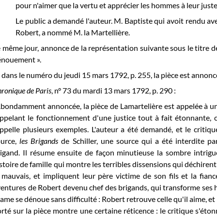
pour n'aimer que la vertu et apprécier les hommes à leur juste
Le public a demandé l'auteur. M. Baptiste qui avoit rendu ave
Robert, a nommé M. la Martellière.
 même jour, annonce de la représentation suivante sous le titre 
énouement ».
 dans le numéro du jeudi 15 mars 1792, p. 255, la pièce est annonc
ronique de Paris
, n° 73 du mardi 13 mars 1792, p. 290 :
bondamment annoncée, la pièce de Lamartelière est appelée à un gra
ppelant le fonctionnement d'une justice tout à fait étonnante, ce
ppelle plusieurs exemples. L'auteur a été demandé, et le critiqu
ource,
les Brigands
de Schiller, une source qui a été interdite 
igand. Il résume ensuite de façon minutieuse la sombre intrigue
stoire de famille qui montre les terribles dissensions qui déchirent
 mauvais, et impliquent leur père victime de son fils et la fia
entures de Robert devenu chef des brigands, qui transforme ses
ame se dénoue sans difficulté : Robert retrouve celle qu'il aime, e
rté sur la pièce montre une certaine réticence : le critique s'éton