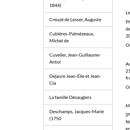
1844)
Le
Creuzé de Lesser, Auguste
Ph
de
Cubières-Palmézeaux,
20
Michel de
On
Cuvelier, Jean-Guillaume-
Antoi
Au
21
Dejaure Jean-Élie et Jean-
fr
Cla
On
La famille Désaugiers
Me
Deschamps, Jacques-Marie
[P
(1750
fé
en