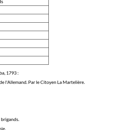
ds
ba, 1793 :
de l'Allemand. Par le Citoyen La Martelière.
 brigands.
ie.