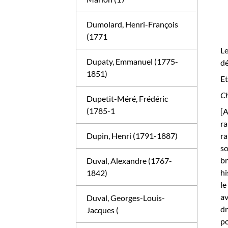
Dumolard, Henri-François
(1771
Le
Dupaty, Emmanuel (1775-
d
1851)
Et
Ch
Dupetit-Méré, Frédéric
(1785-1
[A
ra
ra
Dupin, Henri (1791-1887)
s
br
Duval, Alexandre (1767-
hi
1842)
le
av
Duval, Georges-Louis-
dr
Jacques (
po