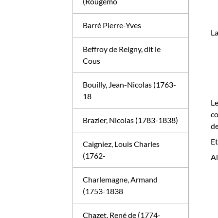
(Rougemo
Barré Pierre-Yves
La
Beffroy de Reigny, dit le
Cous
Bouilly, Jean-Nicolas (1763-
18
Le
c
Brazier, Nicolas (1783-1838)
d
Et
Caigniez, Louis Charles
(1762-
A
Charlemagne, Armand
(1753-1838
Chazet, René de (1774-