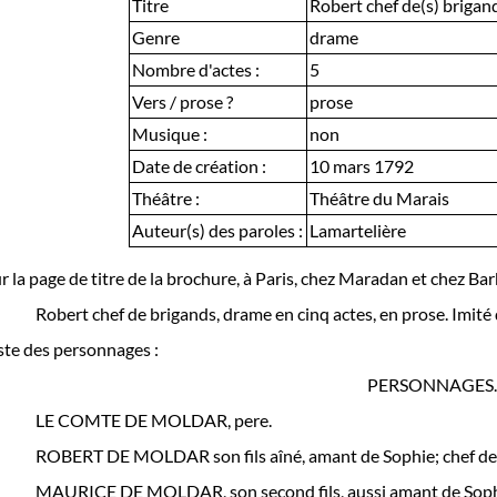
Titre
Robert chef de(s) brigan
Genre
drame
Nombre d'actes :
5
Vers / prose ?
prose
Musique :
non
Date de création :
10 mars 1792
Théâtre :
Théâtre du Marais
Auteur(s) des paroles :
Lamartelière
r la page de titre de la brochure, à Paris, chez Maradan et chez Bar
Robert chef de brigands, drame en cinq actes, en prose. Imité 
ste des personnages :
PERSONNAGES.
LE COMTE DE MOLDAR, pere.
ROBERT DE MOLDAR son fils aîné, amant de Sophie; chef de
MAURICE DE MOLDAR, son second fils, aussi amant de Soph