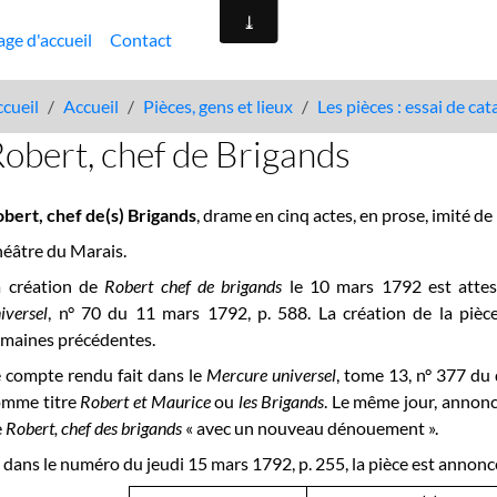
age d'accueil
Contact
cueil
Accueil
Pièces, gens et lieux
Les pièces : essai de ca
obert, chef de Brigands
bert, chef de(s) Brigands
, drame en cinq actes, en prose, imité d
éâtre du Marais.
a création de
Robert chef de brigands
le 10 mars 1792 est attes
iversel
, n° 70 du 11 mars 1792, p. 588. La création de la piè
maines précédentes.
 compte rendu fait dans le
Mercure universel
, tome 13, n° 377 d
omme titre
Robert et Maurice
ou
les Brigands
. Le même jour, annonc
e
Robert, chef des brigands
« avec un nouveau dénouement ».
 dans le numéro du jeudi 15 mars 1792, p. 255, la pièce est annonc