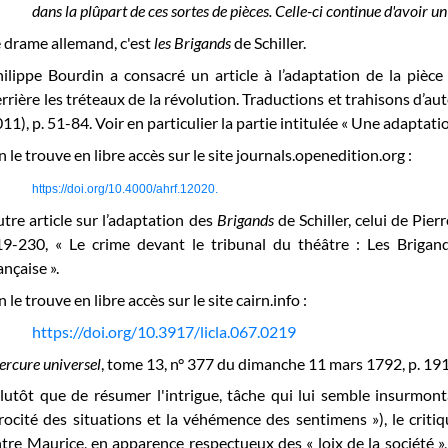
dans la plûpart de ces sortes de pièces. Celle-ci continue d'avoir u
 drame allemand, c'est
les Brigands
de Schiller.
ilippe Bourdin a consacré un article à l’adaptation de la pièce
rrière les tréteaux de la révolution. Traductions et trahisons d’aut
11), p. 51-84. Voir en particulier la partie intitulée « Une adaptatio
 le trouve en libre accès sur le site journals.openedition.org :
https://doi.org/10.4000/ahrf.12020
.
tre article sur l’adaptation des
Brigands
de Schiller, celui de Pie
9-230, « Le crime devant le tribunal du théâtre : Les Brigand
ançaise ».
 le trouve en libre accès sur le site cairn.info :
https://doi.org/10.3917/licla.067.0219
rcure universel
, tome 13, n° 377 du dimanche 11 mars 1792, p. 19
lutôt que de résumer l'intrigue, tâche qui lui semble insurmonta
rocité des situations et la véhémence des sentimens »), le criti
tre Maurice, en apparence respectueux des « loix de la société »,