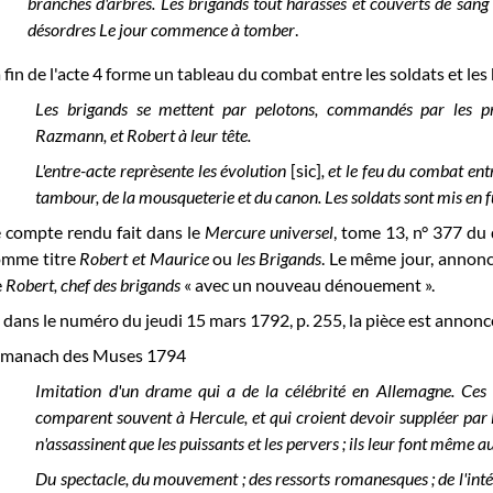
branches d'arbres. Les brigands tout harassés et couverts de sang 
désordres Le jour commence à tomber
.
 fin de l'acte 4 forme un tableau du combat entre les soldats et les
Les brigands se mettent par pelotons, commandés par les p
Razmann, et Robert à leur tête.
L'entre-acte reprèsente les évolution
[sic]
, et le feu du combat ent
tambour, de la mousqueterie et du canon. Les soldats sont mis en fuit
 compte rendu fait dans le
Mercure universel
, tome 13, n° 377 d
omme titre
Robert et Maurice
ou
les Brigands
. Le même jour, annonc
e
Robert, chef des brigands
« avec un nouveau dénouement ».
 dans le numéro du jeudi 15 mars 1792, p. 255, la pièce est annonc
lmanach des Muses 1794
Imitation d'un drame qui a de la célébrité en Allemagne. Ces 
comparent souvent à Hercule, et qui croient devoir suppléer par la f
n'assassinent que les puissants et les pervers ; ils leur font même 
Du spectacle, du mouvement ; des ressorts romanesques ; de l'intér