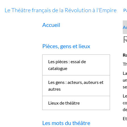
Le Théâtre français de la Révolution à l'Empire
P
Accueil
Ac
R
Pièces, gens et lieux
Ro
Les pièces : essai de
Th
catalogue
L
un
Les gens : acteurs, auteurs et
se
autres
Le
c
Lieux de théâtre
d
Et
Les mots du théâtre