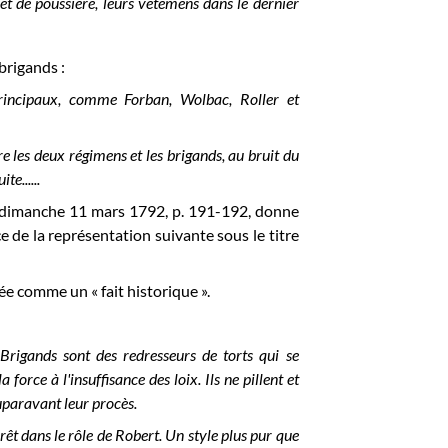
et de poussiere, leurs vêtemens dans le dernier
 brigands :
rincipaux, comme Forban, Wolbac, Roller et
re les deux régimens et les brigands, au bruit du
e......
u dimanche 11 mars 1792, p. 191-192, donne
e de la représentation suivante sous le titre
ée comme un « fait historique ».
Brigands sont des redresseurs de torts qui se
orce à l'insuffisance des loix. Ils ne pillent et
auparavant leur procès.
êt dans le rôle de Robert. Un style plus pur que