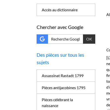
Accès au dictionnaire
A
Chercher avec Google
OK
Co
Des pièces sur tous les
[L
sujets
ne
qu
fi
Assassinat Rastadt 1799
to
d’
Pièces antijacobines 1795
mê
vr
Pièces célébrant la
de
naissance