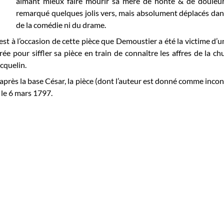
aimant mieux faire mourir sa mère de honte & de douleur
remarqué quelques jolis vers, mais absolument déplacés dans 
de la comédie ni du drame.
est à l’occasion de cette pièce que Demoustier a été la victime d’
rée pour siffler sa pièce en train de connaître les affres de la 
cquelin.
après la base César, la pièce (dont l’auteur est donné comme inconnu)
 le 6 mars 1797.