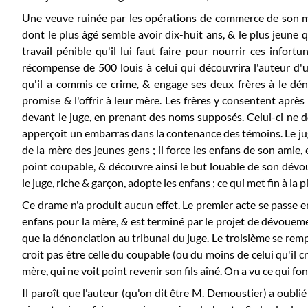
Une veuve ruinée par les opérations de commerce de son 
dont le plus âgé semble avoir dix-huit ans, & le plus jeune
travail pénible qu'il lui faut faire pour nourrir ces infort
récompense de 500 louis à celui qui découvrira l'auteur d'
qu'il a commis ce crime
,
& engage ses deux frères à le dé
promise & l'offrir à leur mère. Les frères y consentent après
devant le juge, en prenant des noms supposés. Celui-ci ne d
apperçoit un embarras dans la contenance des témoins. Le ju
de la mère des jeunes gens ; il force les enfans de son amie, 
point coupable, & découvre ainsi le but louable de son dévo
le juge, riche & garçon, adopte les enfans ; ce qui met fin à la p
Ce drame n'a produit aucun effet. Le premier acte se passe en
enfans pour la mère,
&
est terminé par le projet de dévouemen
que la dénonciation au tribunal du juge. Le troisième se rempli
croit pas être celle du coupable (ou du moins de celui qu'il cro
mère, qui ne voit point revenir son fils aîné. On a vu ce qui f
Il paroît que l'auteur (qu'on dit être M. Demoustier) a oublié