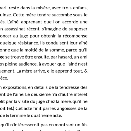
mari
,
reste dans la misère, avec trois enfans,
 quinze. Cette mère
tendre succombe sous le
unés. L'aîné, apprenant que l'on accorde une
un assassinat récent
,
s'imagine de supposer
noncer au juge pour obtenir la récompense
 quelque résistance. Ils conduisent leur aîné
onne que la moitié de la somme, parce qu'il
ge se trouve être ensuite
,
par hasard, un ami
en pleine audience, à avouer que l'aîné n'est
uement. La mère arrive, elle apprend tout
,
&
ièce.
 expositions, en détails de la tendresse des
t de l'aîné. Le deuxième n'a d'autre intérêt
t par la visite du juge chez la mère, qu'il ne
it tel.) Cet acte finit par les angoisses de la
onde & termine le quatrième acte.
 qu'il n'intéresseroit pas en montrant un fils