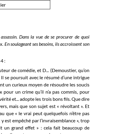
ier
assassin. Dans la vue de se procurer de quoi
x. En soulageant ses besoins, ils accroissent son
4 :
’auteur de comédie, et D... (Demoustier, qu’on
Il se poursuit avec le résumé d’une intrigue
uvent un curieux moyen de résoudre les soucis
ux pour un crime qu’il n’a pas commis, pour
rité et... adopte les trois bons fils. Que dire
vers, mais que son sujet est « révoltant ». Et
eau que « le vrai peut quelquefois n’être pas
êt y est empêché par l’invraisemblance », trop
it un grand effet » : cela fait beaucoup de