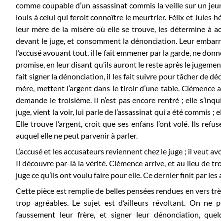
comme coupable d’un assassinat commis la veille sur un jeu
louis à celui qui feroit connoître le meurtrier. Félix et Jules 
leur mère de la misère où elle se trouve, les détermine à ac
devant le juge, et consomment la dénonciation. Leur embar
l’accusé avouant tout, il le fait emmener par la garde, ne do
promise, en leur disant qu’ils auront le reste après le jugemen
fait signer la dénonciation, il les fait suivre pour tâcher de dé
mère, mettent l’argent dans le tiroir d’une table. Clémence a
demande le troisième. Il n’est pas encore rentré ; elle s’inq
juge, vient la voir, lui parle de l’assassinat qui a été commis ; 
Elle trouve l’argent, croit que ses enfans l’ont volé. Ils refus
auquel elle ne peut parvenir à parler.
L’accusé et les accusateurs reviennent chez le juge ; il veut av
Il découvre par-là la vérité. Clémence arrive, et au lieu de 
juge ce qu’ils ont voulu faire pour elle. Ce dernier finit par les
Cette pièce est remplie de belles pensées rendues en vers t
trop agréables. Le sujet est d’ailleurs révoltant. On ne 
faussement leur frère, et signer leur dénonciation, quel