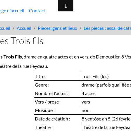
age d'accueil
Contact
cueil
Accueil
Pièces, gens et lieux
Les pièces : essai de ca
es Trois fils
s Trois Fils
, drame en quatre actes et en vers, de Demoustier. 8 Ve
éâtre de la rue Feydeau.
Titre :
Trois Fils (les)
Genre :
drame (parfois qualifiée
Nombre d'actes :
4 actes
Vers / prose
vers
Musique :
non
Date de création :
8 ventôse an 5 (26 févri
Théâtre :
Théâtre de la rue Feydea