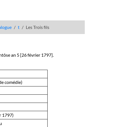
talogue
t
Les Trois fils
ntôse an 5 [26 février 1797].
 de comédie)
er 1797)
u