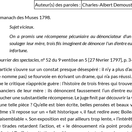
Auteur(s) des paroles :
Charles-Albert Demoust
lmanach des Muses 1798.
Sujet vicieux.
On a promis une récompense pécuniaire au dénonciateur d'un 
soulager leur mère, trois fils imaginent de dénoncer l'un d'entre eu
infortune.
urrier des spectacles
, n° 52 du 9 ventôse an 5 [27 février 1797], p. 3-
’article s’ouvre sur un constat presque désespéré : il n’y a plus d
 nomme pas) se fourvoie en écrivant un drame, qui n’a pas réussi. 
e le critique n’apprécie guère : l’histoire de trois frères qui tro
nanciers de leur mère : ils dénoncent faussement l’un d’entre e
ucher une substantielle récompense. Le juge finit par découvrir la vé
une telle pièce ? Qu’elle est bien écrite, belles pensées et beaux 
me s’il repose sur un « fait historique », il faut redire avec Boil
aisemblable ». Son exposition est par ailleurs trop lente, « l’intér
 tirades retardent l’action, et « le dénouement n’a point produ