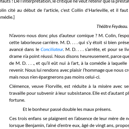
fauts ! De l’interprétation, le critique ne veut retenir que la prest
lin cité au début de l'article, c'est Collin d'Harleville, et il fau
médie.]
Théâtre Feydeau.
N’avons-nous donc plus d’auteur comique ? M. Colin, l’espoi
cette laborieuse carrière. M. D. . . . qui s’y étoit si bien prés
avancé dans le
Conciliateur
.
M. D. . . . s’arrête, et pour se l
drame n’a point réussi. Nous disons heureusement, parce que s
de M. D. . . ., et qu’il eût nui à l’art, à la comédie à laquel
revenir. Nous lui rendons avec plaisir l’hommage que nous cr
mais nous n’en épargnerons pas moins celui-ci.
Clémence, veuve Florville, est réduite à la misère avec ses
travaille pour subvenir à leur subsistance. Elle est d’autant p
fortune.
Et le bonheur passé double les maux présens.
Ces trois enfans se plaignent en l’absence de leur mère de 
lorsque Benjamin, l’aîné d’entre eux, âgé de vingt ans, propo