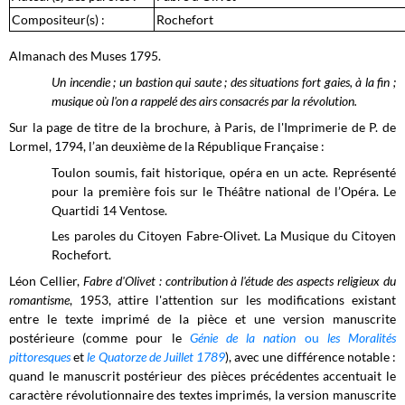
Compositeur(s) :
Rochefort
Almanach des Muses 1795.
Un incendie ; un bastion qui saute ; des situations fort gaies, à la fin ;
musique où l'on a rappelé des airs consacrés par la révolution.
Sur la page de titre de la brochure, à Paris, de l'Imprimerie de P. de
Lormel, 1794, l’an deuxième de la République Française :
Toulon soumis, fait historique, opéra en un acte. Représenté
pour la première fois sur le Théâtre national de l’Opéra. Le
Quartidi 14 Ventose.
Les paroles du Citoyen Fabre-Olivet. La Musique du Citoyen
Rochefort.
Léon Cellier,
Fabre d'Olivet : contribution à l'étude des aspects religieux du
romantisme
, 1953, attire l'attention sur les modifications existant
entre le texte imprimé de la pièce et une version manuscrite
postérieure (comme pour le
Génie de la nation
ou
les Moralités
pittoresques
et
le Quatorze de Juillet 1789
), avec une différence notable :
quand le manuscrit postérieur des pièces précédentes accentuait le
caractère révolutionnaire des textes imprimés, la version manuscrite