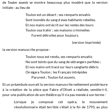
de
Toulon soumis
se montre beaucoup plus modéré que la version
initiale : au lieu de
Toulon est un désert ; ses remparts envahis
Sont inondés du sang d eses habitants rebelles.
Et nos mains ont écrit sur les restes des tours
Toulon osa trahir ; ses maisons criminelles
Furent détruites pour toujours.
(version imprimée)
la version manuscrite propose :
Toulon nous est rendu, ses remparts envahis
Ne sont teints que du sang de sétrangers perfides ;
Et nos mains ont tracé sur leurs sanglants débris
On égara Toulon ; les Français intrépides
Parurent ; Toulon fut soumis.
Et un préambule ouvrait la version manuscrite nettement postérieure
à la création de la pièce que Fabre d'Olivet a réalisée, semble-t-il,
pour une publication de son théâtre qu'il n'a pas menée à son terme :
Lorsque je composai cet opéra, le mouvement
révolutionnaire était terrible c'était à la fin de 1793, au plus