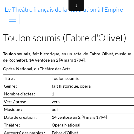
Le Théâtre français de la Révolution à l'Empire
Toulon soumis (Fabre d'Olivet)
Toulon soumis
, fait historique, en un acte, de Fabre-Olivet, musique
de Rochefort, 14 Ventôse an 2 [4 mars 1794].
Opéra-National, ou Théâtre des Arts.
Titre :
Toulon soumis
Genre :
fait historique, opéra
Nombre d'actes :
1
Vers / prose
vers
Musique :
oui
Date de création :
14 ventôse an 2 [4 mars 1794]
Théâtre ;
Opéra National
Auteur(s) des paroles :
Fabre d’Olivet