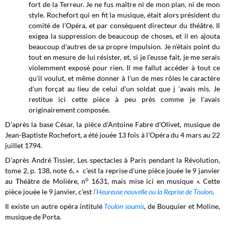
fort de la Terreur. Je ne fus maître ni de mon plan, ni de mon
style. Rochefort qui en fit la musique, était alors président du
comité de l'Opéra, et par conséquent directeur du théâtre. Il
exigea la suppression de beaucoup de choses, et il en ajouta
beaucoup d'autres de sa propre impulsion. Je n'étais point du
tout en mesure de lui résister, et, si je l'eusse fait, je me serais
violemment exposé pour rien. Il me fallut accéder à tout ce
qu'il voulut, et même donner à l'un de mes rôles le caractère
d'un forçat au lieu de celui d'un soldat que j 'avais mis. Je
restitue ici cette pièce à peu près comme je l'avais
originairement composée.
D’après la base César, la pièce d’Antoine Fabre d’Olivet, musique de
Jean-Baptiste Rochefort, a été jouée 13 fois à l’Opéra du 4 mars au 22
juillet 1794.
D’après André Tissier, Les spectacles à Paris pendant la Révolution,
tome 2, p. 138, note 6, « c’est la reprise d'une pièce jouée le 9 janvier
o
au Théâtre de Molière, n
1631, mais mise ici en musique ». Cette
pièce jouée le 9 janvier, c’est
l’Heureuse nouvelle ou la Reprise de Toulon
.
Il existe un autre opéra intitulé
Toulon soumis
, de Bouquier et Moline,
musique de Porta.