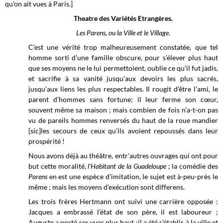
qu'on ait vues à Paris.]
Theatre des Variétés Etrangères.
Les Parens, ou la Ville et le Village
.
C’est une vérité trop malheureusement constatée, que tel
homme sorti d’une famille obscure, pour s’élever plus haut
que ses moyens ne le lui permettoient, oublie ce qu’il fut jadis,
et sacrifie à sa vanité jusqu’aux devoirs les plus sacrés,
jusqu'aux liens les plus respectables. Il rougit d’être l’ami, le
parent d’hommes sans fortune; il leur ferme son cœur,
souvent même sa maison ; mais combien de fois n’a-t-on pas
vu de pareils hommes renversés du haut de la roue mandier
[sic]les secours de ceux qu’ils avoient repoussés dans leur
prospérité !
Nous avons déjà au théâtre, entr'autres ouvrages qui ont pour
but cette moralité,
l'Habitant de la Guadeloupe
; la comédie des
Parens
en est une espèce d’imitation, le sujet est à-peu-près le
même ; mais les moyens d’exécution sont differens.
Les trois frères Hertmann ont suivi une carrière opposée :
Jacques a embrassé l’état de son père, il est laboureur ;
Auguste a porté ses vues plus haut ;il a été s’établir à la ville,et