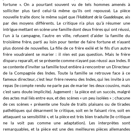
fortune ». On a pourtant souvent vu de tels hommes amenés à
solliciter plus tard celui-là même qu'ils ont repoussé. La pièce
nouvelle traite donc le même sujet que
l'Habitant de la Guadeloupe
, ais
par des moyens différents. Le critique n'a plus qu'à résumer une
intrigue mettant en scène une famille dont deux frères qui ont réussi,
l'un à la campagne, l'autre en ville, refusent d'aider la famille du
troisième frère, parti au loin pour tenter de faire fortune et n'ayant
plus donné de nouvelles. La fille de ce frère exilé et le fils d'un autre
frère voudraient se marier : il n'en est pas question. Mais le frère
disparu reparaît, et se présente comme n'ayant pas réussi aux Indes. Il
se contente d'inviter sa famille tout entière à rencontrer un Directeur
de la Compagnie des Indes. Toute la famille se retrouve face à ce
fameux directeur, c'est leur frère revenu des Indes, qui les invite à un
repas (le compte rendu ne parle pas de marier les deux cousins, mais
c'est sans doute implicite). Jugement : la pièce est un succès, malgré
des actes mal liés entre eux, et des scènes « un peu isolées » ; chacune
de ces scènes « présente une foule de traits plaisans ou de tirades
pathétiques qui désarment le critique, soit en le faisant rire, soit en
attaquant sa sensibilité », et la pièce est très bien traduite (le critique
ne la voit pas comme une adaptation). Les interprètes sont
remarquables, et la pièce est une des meilleures pièces allemandes