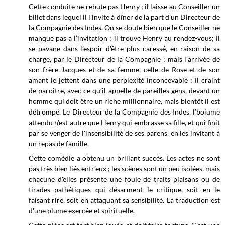
Cette conduite ne rebute pas Henry ; il laisse au Conseiller un
billet dans lequel il l’invite à dîner de la part d’un Directeur de
la Compagnie des Indes. On se doute bien que le Conseiller ne
manque pas a l’invitation ; il trouve Henry au rendez-vous; il
se pavane dans l’espoir d'être plus caressé, en raison de sa
charge, par le Directeur de la Compagnie ; mais l’arrivée de
son frère Jacques et de sa femme, celle de Rose et de son
amant le jettent dans une perplexité inconcevable ; il craint
de paroître, avec ce qu’il appelle de pareilles gens, devant un
homme qui doit être un riche millionnaire, mais bientôt il est
détrompé. Le Directeur de la Compagnie des Indes, l’boiume
attendu n’est autre que Henry qui embrasse sa fille, et qui finit
par se venger de l'insensibilité de ses parens, en les invitant à
un repas de famille.
Cette comédie a obtenu un brillant succès. Les actes ne sont
pas très bien liés entr’eux ; les scènes sont un peu isolées, mais
chacune d'elles présente une foule de traits plaisans ou de
tirades pathétiques qui désarment le critique, soit en le
faisant rire, soit en attaquant sa sensibilité. La traduction est
d'une plume exercée et spirituelle.