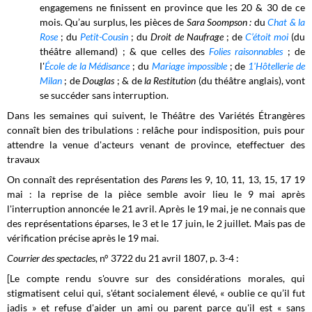
engagemens ne finissent en province que les 20 & 30 de ce
mois. Qu’au surplus, les pièces de
Sara Soompson :
du
Chat & la
Rose
; du
Petit-Cousin
; du
Droit de Naufrage
; de
C’étoit moi
(du
théâtre allemand) ; & que celles des
Folies raisonnables
; de
l'
École de la Médisance
; du
Mariage impossible
; de
1'Hôtellerie de
Milan
; de
Douglas
; & de
la Restitution
(du théâtre anglais), vont
se succéder sans interruption.
Dans les semaines qui suivent, le Théâtre des Variétés Étrangères
connaît bien des tribulations : relâche pour indisposition, puis pour
attendre la venue d'acteurs venant de province, eteffectuer des
travaux
On connaît des représentation des
Parens
les 9, 10, 11, 13, 15, 17 19
mai : la reprise de la pièce semble avoir lieu le 9 mai après
l'interruption annoncée le 21 avril. Après le 19 mai, je ne connais que
des représentations éparses, le 3 et le 17 juin, le 2 juillet. Mais pas de
vérification précise après le 19 mai.
Courrier des spectacles
, n° 3722 du 21 avril 1807, p. 3-4 :
[Le compte rendu s'ouvre sur des considérations morales, qui
stigmatisent celui qui, s'étant socialement élevé, « oublie ce qu’il fut
jadis » et refuse d'aider un ami ou parent parce qu'il est « sans