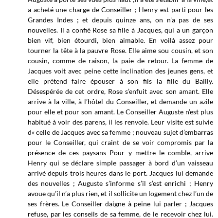
a acheté une charge de Conseiller ; Henry est parti pour les
Grandes Indes ; et depuis quinze ans, on n'a pas de ses
nouvelles. Il a confié Rose sa fille à Jacques, qui a un garçon
bien vif, bien étourdi, bien aimable. En voilà assez pour
tourner la tête à la pauvre Rose. Elle aime sou cousin, et son
cousin, comme de raison, la paie de retour. La femme de
Jacques voit avec peine cette inclination des jeunes gens, et
elle prétend faire épouser à son fils la fille du Bailly.
Désespérée de cet ordre, Rose s’enfuit avec son amant. Elle
arrive à la ville, à l’hôtel du Conseiller, et demande un azile
pour elle et pour son amant. Le Conseiller Auguste n’est plus
habitué à voir des parens, il les renvoie. Leur visite est suivie
d« celle de Jacques avec sa femme ; nouveau sujet d’embarras
pour le Conseiller, qui craint de se voir compromis par la
présence de ces paysans Pour y mettre le comble, arrive
Henry qui se déclare simple passager à bord d’un vaisseau
arrivé depuis trois heures dans le port. Jacques lui demande
des nouvelles ; Auguste s’informe s’il s’est enrichi ; Henry
avoue qu’il n’a plus rien, et il sollicite un logement chez l’un de
ses frères. Le Conseiller daigne à peine lui parler ; Jacques
refuse, par les conseils de sa femme, de le recevoir chez lui.