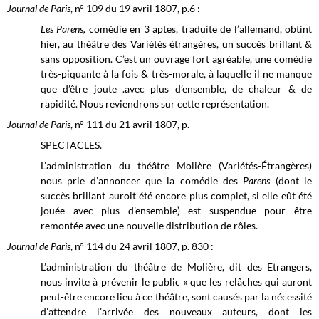
Journal de Paris
, n° 109 du 19 avril 1807, p.6 :
Les Parens,
comédie en 3 aptes, traduite de l’allemand, obtint
hier, au théâtre des Variétés étrangères, un succès brillant &
sans opposition. C’est un ouvrage fort agréable, une comédie
très-piquante à la fois & très-morale, à laquelle il ne manque
que d’être joute .avec plus d’ensemble, de chaleur & de
rapidité. Nous reviendrons sur cette représentation.
Journal de Paris
, n° 111 du 21 avril 1807, p.
SPECTACLES.
L’administration du théâtre Molière (Variétés-Étrangères)
nous prie d’annoncer que la comédie des
Parens
(dont le
succès brillant auroit été encore plus complet, si elle eût été
jouée avec plus d’ensemble) est suspendue pour être
remontée avec une nouvelle distribution de rôles.
Journal de Paris
, n° 114 du 24 avril 1807, p. 830 :
L’administration du théâtre de Molière, dit des Etrangers,
nous invite à prévenir le public « que les relâches qui auront
peut-être encore lieu à ce théâtre, sont causés par la nécessité
d’attendre l’arrivée des nouveaux auteurs, dont les