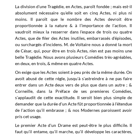
La division d'une Tragédie, en Actes, paroît fondée ; mais est-il
absolument nécessaire qu'elle soit en cinq Actes, ni plus ni
moins. Il paroît que le nombre des Actes devroit être
proportionnée à la nature & à l’importance de l'action. Il
vaudroit mieux la resserrer dans l'espace de trois ou quatre
Actes, que de filer des Actes inutiles, embarrassés d'épisodes,
ou surchargés d'incidens. M. de Voltaire nous a donné la mort
de César, qui, pour être en trois Actes, n'en est pas moins une
belle Tragédie. Nous avons plusieurs Comédies très-agréables,
en deux, en trois, & même en quatre Actes.
On exige que les Actes soient à-peu près de la même durée. On
avoit abusé de cette régle, jusqu'à s'astreindre à ne pas faire
entrer dans un Acte deux vers de plus que dans un autre ; &
Corneille, dans la Préface de ses premieres Comédies,
s'applaudit de cette exactitude. II seroit bien plus simple de
demander que la durée d'un Acte fût proportionnée à l'étendue
de l'action qu'il embrasse ; & nos Modernes paroissent avoir
pris cet usage.
Le premier Acte d'un Drame est peut-être le plus difficile. Il
faut qu'il entame, qu'il marche, qu'il développe les caractères,