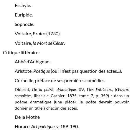
Eschyle.
Euripide.
Sophocle.
Voltaire,
Brutus
(1730).
Voltaire,
la Mort de César
.
Critique littéraire :
Abbé d’Aubignac.
Aristote,
Poétique
(où il n’est pas question des actes...).
Corneille, préface de ses premières comédies.
Diderot,
De la poésie dramatique
, XV, D
es Entr’actes
, (
Œuvres
complètes
, librairie Garnier, 1875, tome 7, p. 359) : dans un
poème dramatique (une pièce), le poète devrait pouvoir
donner un titre à chacun des actes.
De la Mothe
Horace.
Art poétique
, v. 189-190.