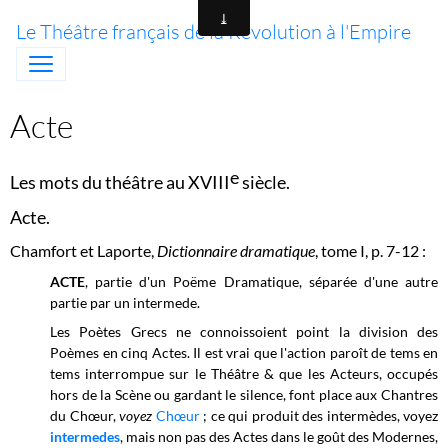
Le Théâtre français de la Révolution à l'Empire
Acte
e
Les mots du théâtre au XVIII
siècle.
Acte.
Chamfort et Laporte,
Dictionnaire dramatique
, tome I, p. 7-12 :
ACTE
, partie d'un Poëme Dramatique, séparée d'une autre
partie par un intermede.
Les Poètes Grecs ne connoissoient point la division des
Poèmes en cinq Actes. Il est vrai que l'action paroît de tems en
tems interrompue sur le Théâtre & que les Acteurs, occupés
hors de la Scène ou gardant le silence, font place aux Chantres
du Chœur,
voyez
Chœur
; ce qui produit des intermèdes, voyez
intermedes
, mais non pas des Actes dans le goût des Modernes,