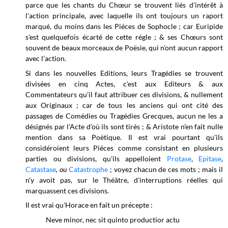
parce que les chants du Chœur se trouvent liés d'intérêt à
l'action principale, avec laquelle ils ont toujours un raport
marqué, du moins dans les Piéces de Sophocle ; car Euripide
s'est quelquefois écarté de cette régle ; & ses Chœurs sont
souvent de beaux morceaux de Poësie, qui n'ont aucun rapport
avec l’action.
Si dans les nouvelles Editions, leurs Tragédies se trouvent
divisées en cinq Actes, c'est aux Editeurs & aux
Commentateurs qu'il faut attribuer ces divisions, & nullement
aux Originaux ; car de tous les anciens qui ont cité des
passages de Comédies ou Tragédies Grecques, aucun ne les a
désignés par l'Acte d'où ils sont tirés ; & Aristote n'en fait nulle
mention dans sa Poëtique. Il est vrai pourtant qu'ils
considéroient leurs Piéces comme consistant en plusieurs
parties ou divisions, qu'ils appelloient
Protase
,
Epitase
,
Catastase
, ou
Catastrophe
; voyez chacun de ces mots ; mais il
n'y avoit pas, sur le Théâtre, d'interruptions réelles qui
marquassent ces divisions.
Il est vrai qu'Horace en fait un précepte :
Neve minor, nec sit quinto productior actu