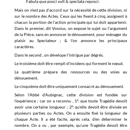
Fabula qu
posci vult & spectata reposci.
æ
Mais on n'est pas d'accord sur la nécessité de cette division, ni
sur le nombre des Actes. Ceux qui les fixent à cinq, assignent à
chacun la portion de l'action principale qui lui doit appartenir.
Dans le premier, dit Vossius, on expose le sujet ou l'argument
de la Piéce, sans en annoncer le dénouement, pour ménager du
plaisir au Spectateur ; & l'on annonce les principaux
caractères.
Dans le second , on dévelope l’intrigue par dégrés.
Le troisième doit être rempli d'incidens qui forment le nœud.
Le quatrième prépare des ressources ou des voies au
dénouement.
Le cinquième doit être uniquement consacré au dénouement.
Selon l'Abbé d'Aubignac, cette division est fondée sur
l'expérience ; car on a reconnu , 1°. que toute Tragédie devoit
avoir une certaine longueur ; 2°. qu'elle devoit être divisée en
plusieurs parties ou Actes. On a ensuite fixé la longueur de
chaque Acte. Il a été facile, après cela, d'en déterminer le
nombre. On a vu , par exemple, qu'une Tragédie devoit être