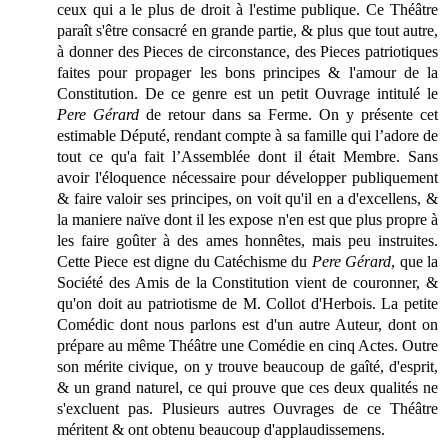
ceux qui a le plus de droit à l'estime publique. Ce Théâtre
paraît s'être consacré en grande partie, & plus que tout autre,
à donner des Pieces de circonstance, des Pieces patriotiques
faites pour propager les bons principes & l'amour de la
Constitution. De ce genre est un petit Ouvrage intitulé le
Pere Gérard
de retour dans sa Ferme. On y présente cet
estimable Député, rendant compte à sa famille qui l’adore de
tout ce qu'a fait l’Assemblée dont il était Membre. Sans
avoir l'éloquence nécessaire pour développer publiquement
& faire valoir ses principes, on voit qu'il en a d'excellens, &
la maniere naïve dont il les expose n'en est que plus propre à
les faire goûter à des ames honnêtes, mais peu instruites.
Cette Piece est digne du Catéchisme du
Pere Gérard
, que la
Société des Amis de la Constitution vient de couronner, &
qu'on doit au patriotisme de M. Collot d'Herbois. La petite
Comédic dont nous parlons est d'un autre Auteur, dont on
prépare au même Théâtre une Comédie en cinq Actes. Outre
son mérite civique, on y trouve beaucoup de gaîté, d'esprit,
& un grand naturel, ce qui prouve que ces deux qualités ne
s'excluent pas. Plusieurs autres Ouvrages de ce Théâtre
méritent & ont obtenu beaucoup d'applaudissemens.