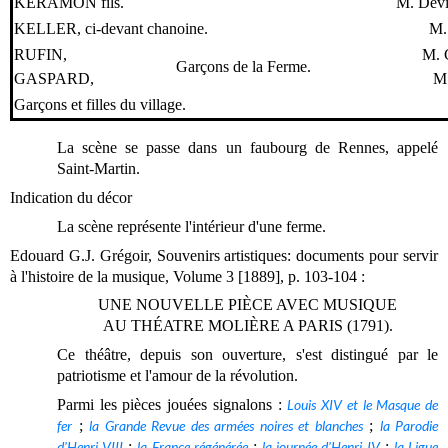
KERAMON fils.
M. Devi
KELLER, ci-devant chanoine.
M.
RUFIN,
M. 
Garçons de la Ferme.
GASPARD,
M.
Garçons et filles du village.
La scène se passe dans un faubourg de Rennes, appelé
Saint-Martin.
Indication du décor
La scène représente l'intérieur d'une ferme.
Edouard G.J. Grégoir, Souvenirs artistiques: documents pour servir
à l'histoire de la musique, Volume 3 [1889], p. 103-104 :
UNE NOUVELLE PIÈCE AVEC MUSIQUE
AU THÉATRE MOLIÈRE A PARIS (1791).
Ce théâtre, depuis son ouverture, s'est distingué par le
patriotisme et l'amour de la révolution.
Parmi les pièces jouées signalons :
Louis XIV et le Masque de
fer
;
la Grande Revue des armées noires et blanches
;
la Parodie
d'Henri VIII
;
la France régénérée
;
la journée d'Henri IV
;
la Ligue