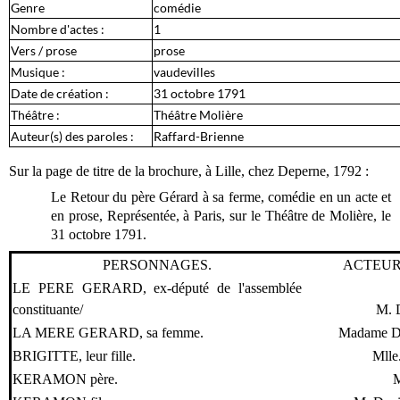
Genre
comédie
Nombre d'actes :
1
Vers / prose
prose
Musique :
vaudevilles
Date de création :
31 octobre 1791
Théâtre :
Théâtre Molière
Auteur(s) des paroles :
Raffard-Brienne
Sur la page de titre de la brochure, à Lille, chez Deperne, 1792 :
Le Retour du père Gérard à sa ferme, comédie en un acte et
en prose, Représentée, à Paris, sur le Théâtre de Molière, le
31 octobre 1791.
PERSONNAGES.
ACTEUR
LE PERE GERARD, ex-député de l'assemblée
constituante/
M. 
LA MERE GERARD, sa femme.
Madame De
BRIGITTE, leur fille.
Mlle.
KERAMON père.
M