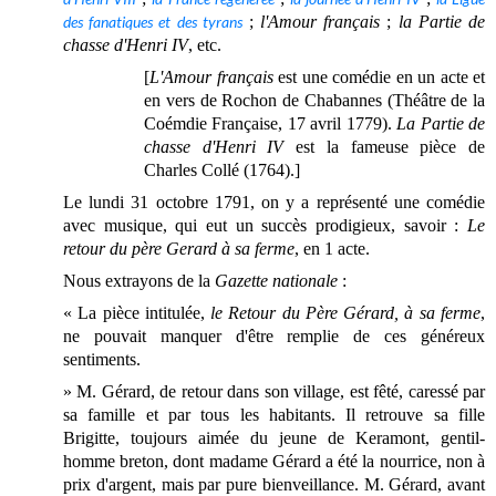
des fanatiques et des tyrans
;
l'Amour français
;
la Partie de
chasse d'Henri IV
, etc.
[
L'Amour français
est une comédie en un acte et
en vers de Rochon de Chabannes (Théâtre de la
Coémdie Française, 17 avril 1779).
La Partie de
chasse d'Henri IV
est la fameuse pièce de
Charles Collé (1764).]
Le lundi 31 octobre 1791, on y a représenté une comédie
avec musique, qui eut un succès prodigieux, savoir :
Le
retour du père Gerard à sa ferme
, en 1 acte.
Nous extrayons de la
Gazette nationale
:
« La pièce intitulée,
le Retour du Père Gérard, à sa ferme
,
ne pouvait manquer d'être remplie de ces généreux
sentiments.
» M. Gérard, de retour dans son village, est fêté, caressé par
sa famille et par tous les habitants. Il retrouve sa fille
Brigitte, toujours aimée du jeune de Keramont, gentil-
homme breton, dont madame Gérard a été la nourrice, non à
prix d'argent, mais par pure bienveillance. M. Gérard, avant